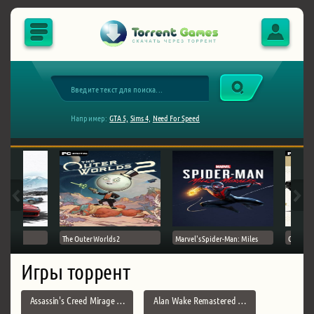
Например:
GTA 5,
Sims 4,
Need For Speed
The Outer Worlds 2
Marvel's Spider-Man: Miles
Ghost of
Игры торрент
Assassin's Creed Mirage …
Alan Wake Remastered …