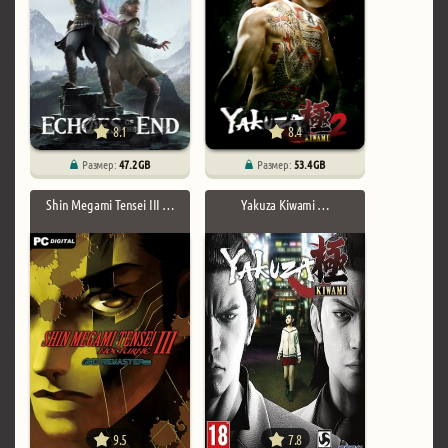
8.1
8.4
Размер:
47.2 GB
Размер:
53.4 GB
Shin Megami Tensei III …
Yakuza Kiwami …
9.5
7.8