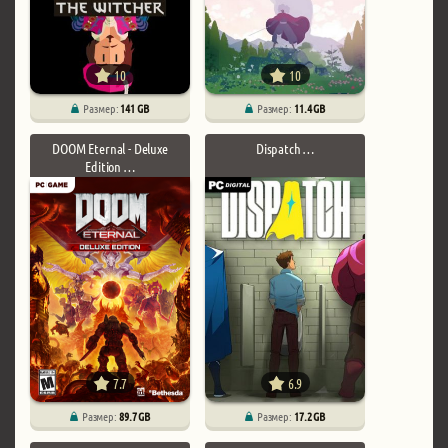
10
10
Размер:
141 GB
Размер:
11.4 GB
DOOM Eternal - Deluxe
Dispatch …
Edition …
7.7
6.9
Размер:
89.7 GB
Размер:
17.2 GB