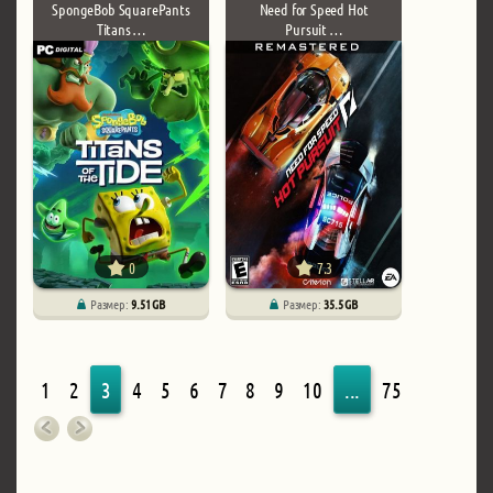
SpongeBob SquarePants
Need for Speed Hot
Titans …
Pursuit …
0
7.3
Размер:
9.51 GB
Размер:
35.5 GB
1
2
3
4
5
6
7
8
9
10
...
75