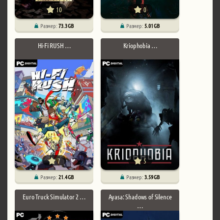
10
0
Размер:
73.3 GB
Размер:
5.01 GB
Hi-Fi RUSH …
Kriophobia …
7
5
Размер:
21.4 GB
Размер:
3.59 GB
Euro Truck Simulator 2 …
Ayasa: Shadows of Silence
…