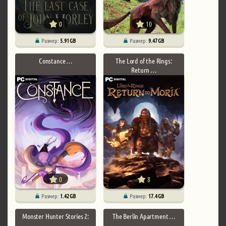
0
10
Размер:
5.91 GB
Размер:
9.47 GB
Constance …
The Lord of the Rings:
Return …
0
8
Размер:
1.42 GB
Размер:
17.4 GB
Monster Hunter Stories 2:
The Berlin Apartment …
…