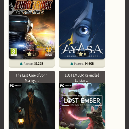
8.1
0
Размер:
32.2 GB
Размер:
14.6 GB
The Last Case of John
LOST EMBER: Rekindled
Morley …
Edition …