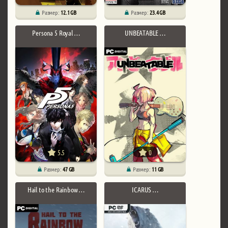
Размер:
12.1 GB
Размер:
23.4 GB
Persona 5 Royal …
UNBEATABLE …
5.5
0
Размер:
47 GB
Размер:
11 GB
Hail to the Rainbow …
ICARUS …