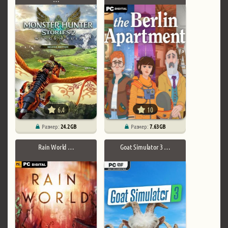
6.4
10
Размер:
24.2 GB
Размер:
7.63 GB
Rain World …
Goat Simulator 3 …