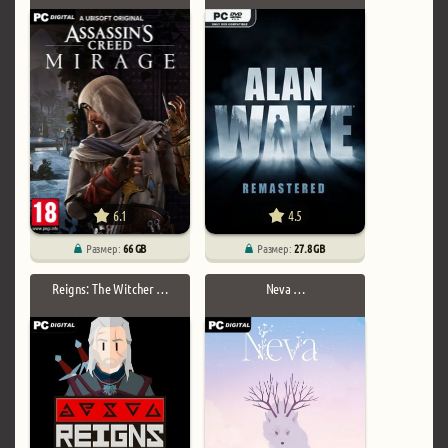
6.1
4.5
Размер:
66 GB
Размер:
27.8 GB
Reigns: The Witcher …
Neva …