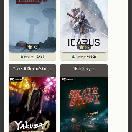
9.5
6.6
Размер:
15.4 GB
Размер:
44.9 GB
Yakuza 0 Director's Cut …
Skate Story …