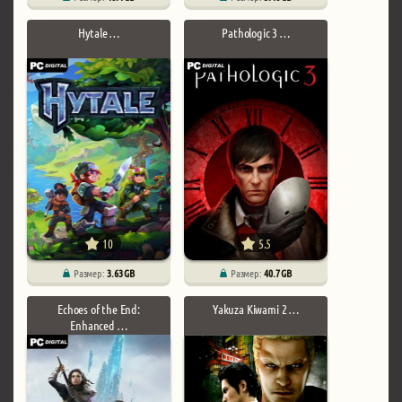
Hytale …
Pathologic 3 …
10
5.5
Размер:
3.63 GB
Размер:
40.7 GB
Echoes of the End:
Yakuza Kiwami 2 …
Enhanced …