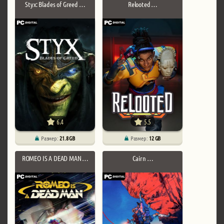
Styx: Blades of Greed …
Relooted …
6.4
5.5
Размер:
21.8 GB
Размер:
12 GB
ROMEO IS A DEAD MAN …
Cairn …