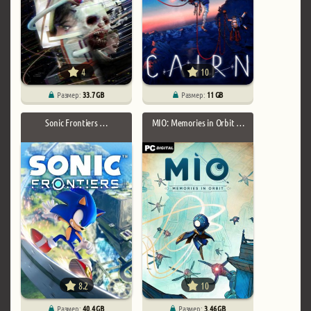
4
10
Размер:
33.7 GB
Размер:
11 GB
Sonic Frontiers …
MIO: Memories in Orbit …
8.2
10
Размер:
40.4 GB
Размер:
3.46 GB