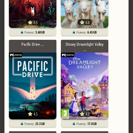
5.5
6.8
Размер:
5.68 GB
Размер:
6.45 GB
Pacific Drive …
Disney Dreamlight Valley
…
4.5
4.2
Размер:
25.5 GB
Размер:
17.8 GB