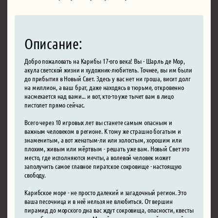
Описание:
Добро пожаловать на Карибы 17-ого века! Вы - Шарль де Мор,
акула светской жизни и художник-любитель. Точнее, вы им были
до прибытия в Новый Свет. Здесь у вас нет ни гроша, висит долг
на миллион, а ваш брат, даже находясь в тюрьме, откровенно
насмехается над вами... и вот, кто-то уже тычет вам в лицо
пистолет прямо сейчас.
Всего через 10 игровых лет вы станете самым опасным и
важным человеком в регионе. К тому же страшно богатым и
знаменитым, а вот женатым-ли или холостым, хорошим или
плохим, живым или мёртвым - решать уже вам. Новый Свет это
место, где исполняются мечты, а волевой человек может
заполучить самое главное пиратское сокровище - настоящую
свободу.
Карибское море - не просто далекий и загадочный регион. Это
ваша песочница и в неё нельзя не влюбиться. От вершин
пирамид до морского дна вас ждут сокровища, опасности, квесты