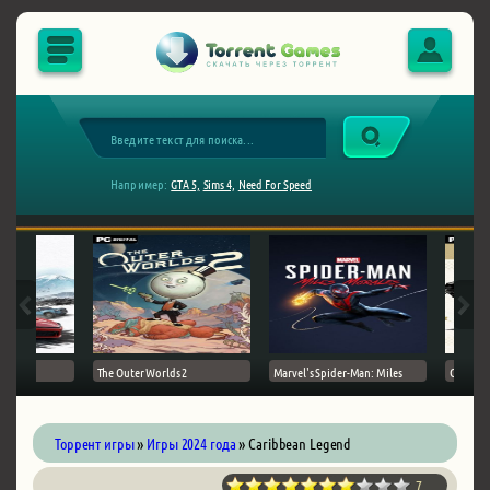
Например:
GTA 5,
Sims 4,
Need For Speed
The Outer Worlds 2
Marvel's Spider-Man: Miles
Ghost of
Торрент игры
»
Игры 2024 года
» Caribbean Legend
7