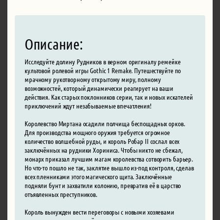
Описание:
Исследуйте долину Рудников в верном оригиналу ремейке
культовой ролевой игры Gothic 1 Remake. Путешествуйте по
мрачному рукотворному открытому миру, полному
возможностей, который динамически реагирует на ваши
действия. Как старых поклонников серии, так и новых искателей
приключений ждут незабываемые впечатления!
Королевство Миртана осадили полчища беспощадных орков.
Для производства мощного оружия требуется огромное
количество волшебной руды, и король Робар II сослал всех
заключённых на рудники Хориниса. Чтобы никто не сбежал,
монарх приказал лучшим магам королевства сотворить барьер.
Но что-то пошло не так, заклятие вышло из-под контроля, сделав
всех пленниками этого магического щита. Заключённые
подняли бунт и захватили колонию, превратив её в царство
отъявленных преступников.
Король вынужден вести переговоры с новыми хозяевами