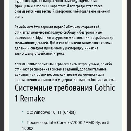
рудников, однако напряжённость между отдельными
фракциями в колонии нарастает. И вот среди этого хаоса
оказывается неизвестный каторжник, чьё появление изменит
всё…
Ремейк остаётся верным первой «Готике», сохраняя её
отличительные черты: полную свободу и безграничные
возможности. Мрачный и суровый мир колонии проработан до
мельчайших деталей. Днём его обитатели занимаются своими
делами и следуют привычному распорядку, никак не
зависящему от действий игрока.
Хотя основные элементы игры остались нетронутыми, ремейк
отличают расширенная система заданий, дополнительные
действия неигровых персонажей, новые возможности для
перемещения и полностью модернизированная боевая система.
Системные требования Gothic
1 Remake
ОС: Windows 10, 11 (64-bit)
Процессор: Intel Core i7-7700K / AMD Ryzen 5
1600X