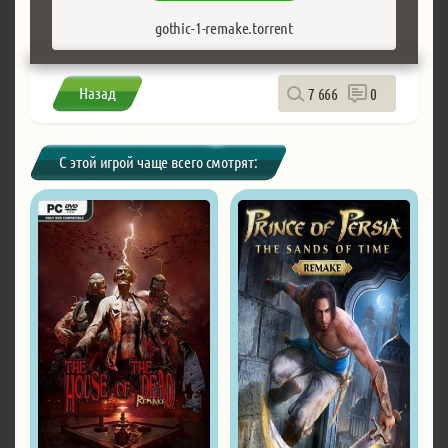
gothic-1-remake.torrent
Назад
7 666
0
С этой игрой чаще всего смотрят: