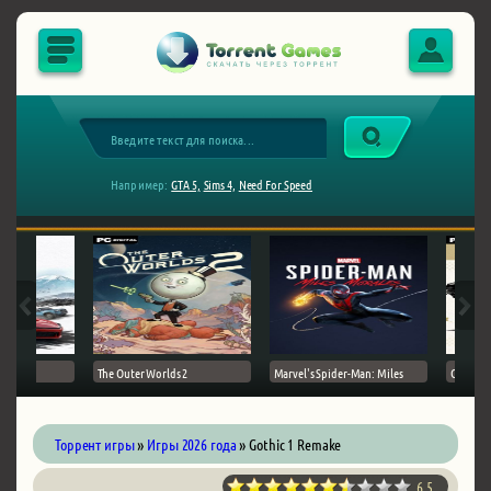
Например:
GTA 5,
Sims 4,
Need For Speed
The Outer Worlds 2
Marvel's Spider-Man: Miles
Ghost of
Торрент игры
»
Игры 2026 года
» Gothic 1 Remake
6.5