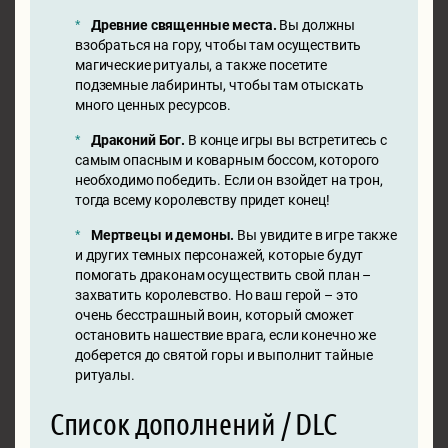
Древние священные места.
Вы должны
взобраться на гору, чтобы там осуществить
магические ритуалы, а также посетите
подземные лабиринты, чтобы там отыскать
много ценных ресурсов.
Драконий Бог.
В конце игры вы встретитесь с
самым опасным и коварным боссом, которого
необходимо победить. Если он взойдет на трон,
тогда всему королевству придет конец!
Мертвецы и демоны.
Вы увидите в игре также
и других темных персонажей, которые будут
помогать драконам осуществить свой план –
захватить королевство. Но ваш герой – это
очень бесстрашный воин, который сможет
остановить нашествие врага, если конечно же
доберется до святой горы и выполнит тайные
ритуалы.
Список дополнений / DLC