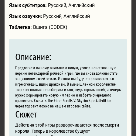
Язык субтитров:
Русский, Английский
Язык озвучки:
Русский, Английский
Таблетка:
Вшита (CODEX)
Описание:
Предлагаем вашему вниманию новую, усовершенствованную
версию легендарной ролевой игры, где вы снова должны стать
защитником своей земли. И снова вы будете противостоять в
игре огнедышащим драконам. В вымышленном королевстве
творится полная неразбериха и хаос, ведь король погиб, а теперь
нужно формировать новую империю и избрать очередного
правителя. Скачать The Elder Scrolls V: Skyrim Special Edition
через торрент можно на нашем игровом сайте.
Сюжет
Действия этой игры разворачиваются после смерти
короля. Теперь в королевстве бушуют