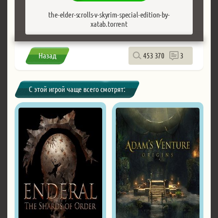
the-elder-scrolls-v-skyrim-special-edition-by-
xatab.torrent
Назад
453 370
3
С этой игрой чаще всего смотрят: