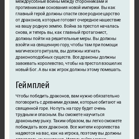
междоусобные войны между сторонниками и
противниками основания новой империи. Вы как
главный герой должны спасти свое родное царство
от драконов, которые готовят очередное нашествие
на вашу родную землю. Война за престол началась
снова, и теперь вы, как главный протагонист,
должны пойти на решительные меры. Вы должны
взойти на священную гору, чтобы там при помощи
магического ритуала, вы должны изгнать
драконоподобных существ. Все драконы должны
завоевать королевство, чтобы на престол взошел их
новый Бог. А вы как игрок должны этому помешать.
Геймплей
Чтобы победить драконов, вам нужно обязательно
поговорить с древними духами, которые обитают на
священной горе. Но путь на гору будет очень
трудным и опасным. Вы сможете научиться
драконьему рыку. Таким образом, вы легко сможете
побеждать всех драконов. Все жители королевства
надеются на вас, как на игрока, поэтому вы должны