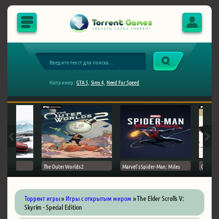
Например:
GTA 5,
Sims 4,
Need For Speed
The Outer Worlds 2
Marvel's Spider-Man: Miles
Ghost of
Торрент игры
»
Игры с открытым миром
» The Elder Scrolls V:
Skyrim - Special Edition