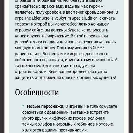
оправдать их ожидания. Используйте магию,
сражайтесь с драконами, ведь вы как герой –
являетесь полукровкой, в вас течет кровь дракона. В
игре The Elder Scrolls V: Skyrim Special Edition, скачать
торрент которой вы можете бесплатно на нашем
игровом сайте, вы должны будете использовать
новое оружие и снаряжение. В этой версии игры
разработчики создали для вашего персонажа очень
мощную экипировку. Поэтому используйте ее
рационально. Вы сможете в игре создать своего
собственного персонажа, изменить ему внешность. А
также вы сможете заняться по ходу игры
строительством. Ведь ваше королевство нужно
защитить от вторжения опасных огненных существ!
Особенности
Новые персонажи.
В игре вы не только будете
сражаться с драконами, вы также встретите
много других мифических героев, включая
темных эльфов и огромных гоблинов, которые
являются вашими противниками.