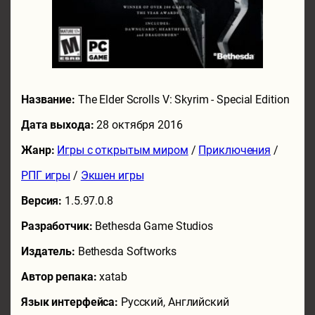
Название:
The Elder Scrolls V: Skyrim - Special Edition
Дата выхода:
28 октября 2016
Жанр:
Игры с открытым миром
/
Приключения
/
РПГ игры
/
Экшен игры
Версия:
1.5.97.0.8
Разработчик:
Bethesda Game Studios
Издатель:
Bethesda Softworks
Автор репака:
xatab
Язык интерфейса:
Русский, Английский