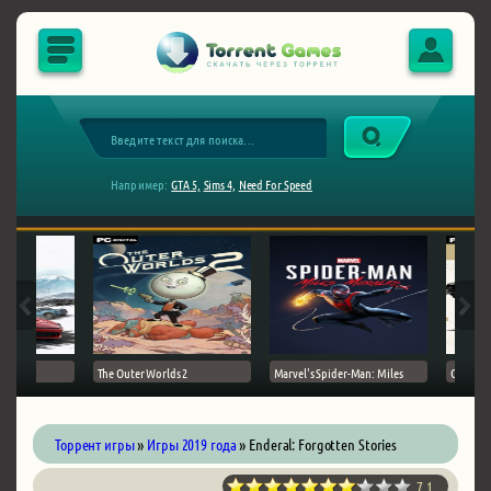
Например:
GTA 5,
Sims 4,
Need For Speed
The Outer Worlds 2
Marvel's Spider-Man: Miles
Ghost of
Торрент игры
»
Игры 2019 года
» Enderal: Forgotten Stories
7.1