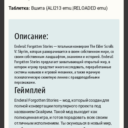
Таблетка:
Вшита (ALI213 emu.|RELOADED emu)
Описание:
Enderal: Forgotten Stories — тотальная конверсия The Elder Scrolls
V: Skyrim, которая разворачивается в своем собственном мире, со
своим собственным ландшафтом, знаниями и историей. Enderal:
Forgotten Stories предлагает захватывающий открытый мир, в
котором игроку предстоит много исследовать, переработанные
системы навыков и игровой механики, а также мрачную
психологическую сюжетную линию с правдоподобными
персонажами.
Геймплей
Enderal Forgotten Stories – мод, который создан для
полной конвертации популярного проекта под
названием Скайрим. Такой мод выходит как
полноценная игра, и готов порадовать всех своим
отличным исполнением. Ты окунешься в новый мир,