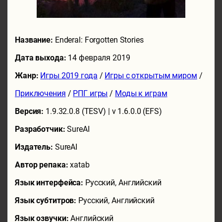
Название:
Enderal: Forgotten Stories
Дата выхода:
14 февраля 2019
Жанр:
Игры 2019 года
/
Игры с открытым миром
/
Приключения
/
РПГ игры
/
Моды к играм
Версия:
1.9.32.0.8 (TESV) | v 1.6.0.0 (EFS)
Разработчик:
SureAI
Издатель:
SureAI
Автор репака:
xatab
Язык интерфейса:
Русский, Английский
Язык субтитров:
Русский, Английский
Язык озвучки:
Английский