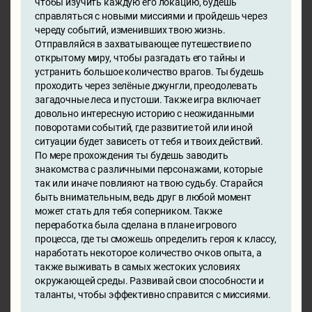
чтобы изучить каждую его локацию, будешь
справляться с новыми миссиями и пройдешь через
череду событий, изменивших твою жизнь.
Отправляйся в захватывающее путешествие по
открытому миру, чтобы разгадать его тайны и
устранить большое количество врагов. Ты будешь
проходить через зелёные джунгли, преодолевать
загадочные леса и пустоши. Также игра включает
довольно интересную историю с неожиданными
поворотами событий, где развитие той или иной
ситуации будет зависеть от тебя и твоих действий.
По мере прохождения ты будешь заводить
знакомства с различными персонажами, которые
так или иначе повлияют на твою судьбу. Старайся
быть внимательным, ведь друг в любой момент
может стать для тебя соперником. Также
переработка была сделана в плане игрового
процесса, где ты сможешь определить героя к классу,
наработать некоторое количество очков опыта, а
также выживать в самых жестоких условиях
окружающей среды. Развивай свои способности и
таланты, чтобы эффективно справится с миссиями.