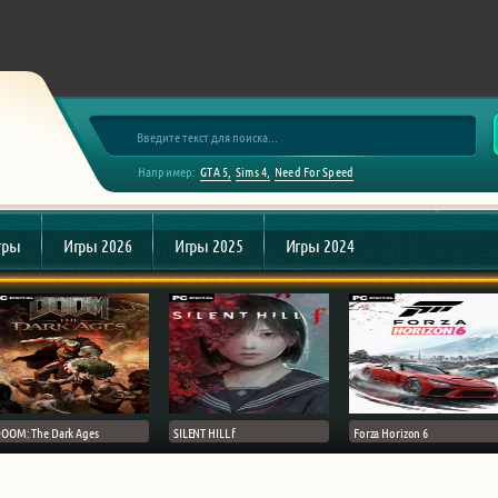
Например:
GTA 5
Sims 4
Need For Speed
гры
Игры 2026
Игры 2025
Игры 2024
OOM: The Dark Ages
SILENT HILL f
Forza Horizon 6