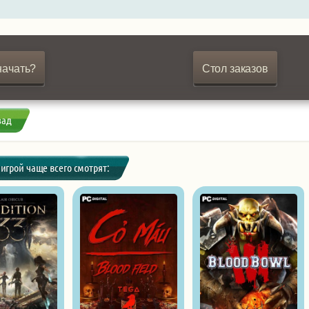
начать?
Стол заказов
зад
 игрой чаще всего смотрят: