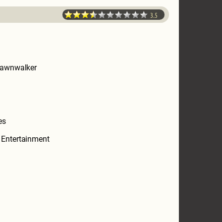
3.5
Dawnwalker
es
Entertainment