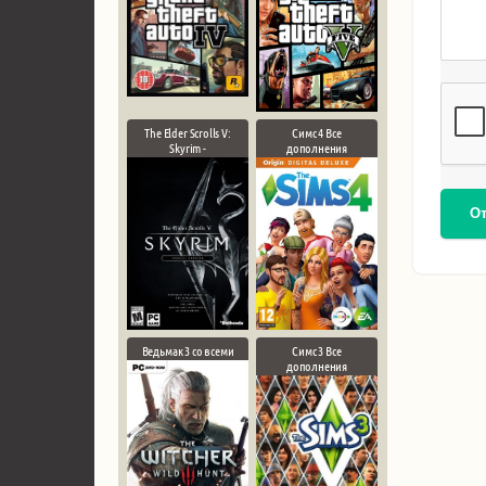
The Elder Scrolls V:
Симс 4 Все
Skyrim -
дополнения
О
Ведьмак 3 со всеми
Симс 3 Все
дополнения