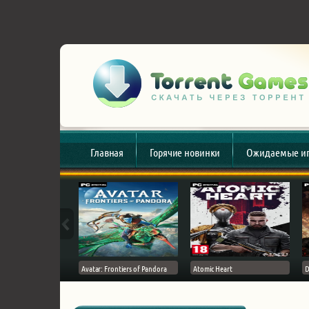
Главная
Горячие новинки
Ожидаемые и
esert
Avatar: Frontiers of Pandora
Atomic Heart
D