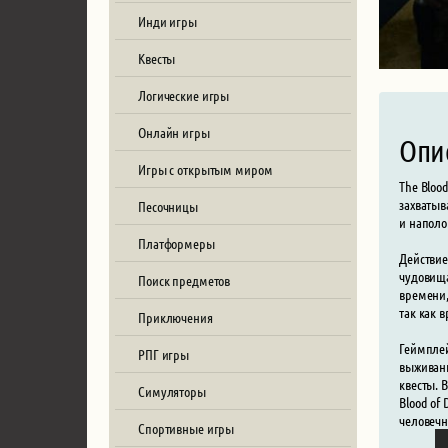
Инди игры
Квесты
Логические игры
Онлайн игры
Опи
Игры с открытым миром
The Bloo
захватыв
Песочницы
и наполо
Платформеры
Действие
чудовища
Поиск предметов
времени,
так как 
Приключения
Геймплей
РПГ игры
выживани
квесты. 
Симуляторы
Blood of
человечн
Спортивные игры