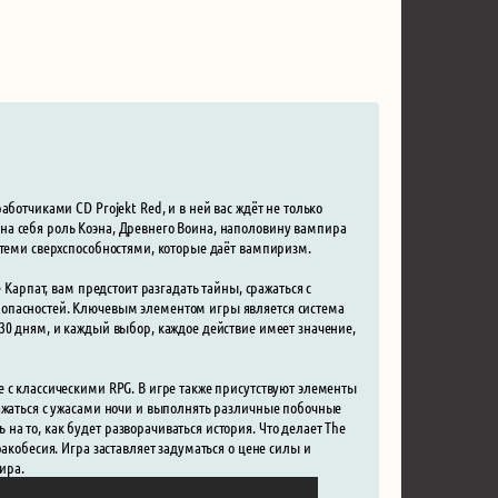
ботчиками CD Projekt Red, и в ней вас ждёт не только
на себя роль Коэна, Древнего Воина, наполовину вампира
 теми сверхспособностями, которые даёт вампиризм.
 Карпат, вам предстоит разгадать тайны, сражаться с
 опасностей. Ключевым элементом игры является система
30 дням, и каждый выбор, каждое действие имеет значение,
 с классическими RPG. В игре также присутствуют элементы
ражаться с ужасами ночи и выполнять различные побочные
а то, как будет разворачиваться история. Что делает The
акобесия. Игра заставляет задуматься о цене силы и
ира.