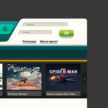
Регистрация
Забыли пароль?
The Outer Worlds 2
Marvel's Spider-Man: Miles
Ghost of Tsushima на 