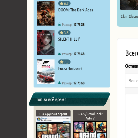
6.7
DOOM: The Dark Ages
Clair Obscu
Размер:
17.73 GB
3.5
SILENT HILL f
Всег
Размер:
17.73 GB
7.3
Остав
Forza Horizon 6
Размер:
17.73 GB
Топ за всё время
GTA 4 русская версия
GTA 5 / Grand Theft
Auto V