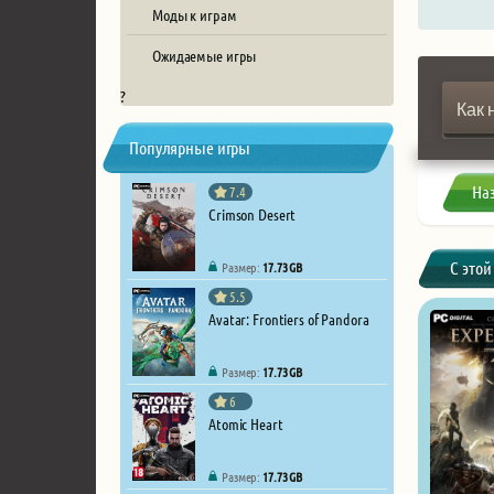
Моды к играм
Ожидаемые игры
?
Как 
Популярные игры
На
7.4
Crimson Desert
С этой
Размер:
17.73 GB
5.5
Avatar: Frontiers of Pandora
Размер:
17.73 GB
6
Atomic Heart
Размер:
17.73 GB