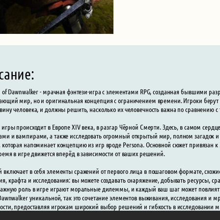
сание:
d of Dawnwalker - мрачная фэнтези-игра с элементами RPG, созданная бывшими разра
ающий мир, но и оригинальная концепция с ограничением времени. Игроки берут 
вину человека, и должны решить, насколько их человечность важна по сравнению с
 игры происходит в Европе XIV века, в разгар Чёрной Смерти. Здесь, в самом сердце
ми и вампирами, а также исследовать огромный открытый мир, полном загадок и
 которая напоминает концепцию из игр вроде Persona. Основной сюжет привязан к 
время в игре движется вперёд в зависимости от ваших решений.
 включает в себя элементы сражений от первого лица в пошаговом формате, схожие
я, крафта и исследования: вы можете создавать снаряжение, добывать ресурсы, с
Важную роль в игре играют моральные дилеммы, и каждый ваш шаг может повлиять н
 Dawnwalker уникальной, так это сочетание элементов выживания, исследования и мр
ости, предоставляя игрокам широкий выбор решений и гибкость в исследовании м