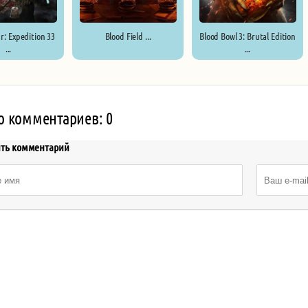
r: Expedition 33
Blood Field ...
Blood Bowl 3: Brutal Edition
...
...
о комментариев: 0
ить комментарий