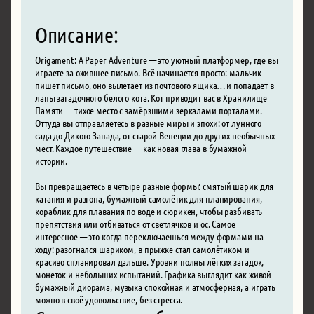
Описание:
Origament: A Paper Adventure — это уютный платформер, где вы
играете за ожившее письмо. Всё начинается просто: мальчик
пишет письмо, оно вылетает из почтового ящика… и попадает в
лапы загадочного белого кота. Кот приводит вас в Хранилище
Памяти — тихое место с замёрзшими зеркалами-порталами.
Оттуда вы отправляетесь в разные миры и эпохи: от лунного
сада до Дикого Запада, от старой Венеции до других необычных
мест. Каждое путешествие — как новая глава в бумажной
истории.
Вы превращаетесь в четыре разные формы: смятый шарик для
катания и разгона, бумажный самолётик для планирования,
кораблик для плавания по воде и сюрикен, чтобы разбивать
препятствия или отбиваться от светлячков и ос. Самое
интересное — это когда переключаешься между формами на
ходу: разогнался шариком, в прыжке стал самолётиком и
красиво спланировал дальше. Уровни полны лёгких загадок,
монеток и небольших испытаний. Графика выглядит как живой
бумажный диорама, музыка спокойная и атмосферная, а играть
можно в своё удовольствие, без стресса.