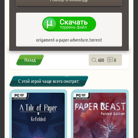
origament-a-paper-adventure.torrent
Назад
600
0
С этой игрой чаще всего смотрят: