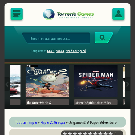
Например:
GTA 5,
Sims 4,
Need For Speed
The Outer Worlds 2
Marvel's Spider-Man: Miles
Ghost of
Торрент игры
»
Игры 2026 года
» Origament: A Paper Adventure
0