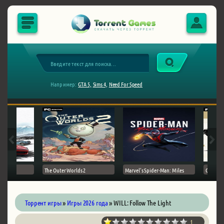
Например:
GTA 5,
Sims 4,
Need For Speed
The Outer Worlds 2
Marvel's Spider-Man: Miles
Ghost of
Торрент игры
»
Игры 2026 года
» WILL: Follow The Light
1