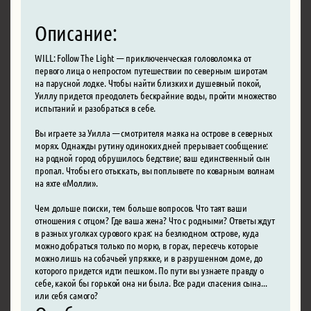
Описание:
WILL: Follow The Light — приключенческая головоломка от
первого лица о непростом путешествии по северным широтам
на парусной лодке. Чтобы найти близких и душевный покой,
Уиллу придется преодолеть бескрайние воды, пройти множество
испытаний и разобраться в себе.
Вы играете за Уилла — смотрителя маяка на острове в северных
морях. Однажды рутину одиноких дней прерывает сообщение:
на родной город обрушилось бедствие; ваш единственный сын
пропал. Чтобы его отыскать, вы поплывете по коварным волнам
на яхте «Молли».
Чем дольше поиски, тем больше вопросов. Что таят ваши
отношения с отцом? Где ваша жена? Что с родными? Ответы ждут
в разных уголках сурового края: на безлюдном острове, куда
можно добраться только по морю, в горах, пересечь которые
можно лишь на собачьей упряжке, и в разрушенном доме, до
которого придется идти пешком. По пути вы узнаете правду о
себе, какой бы горькой она ни была. Все ради спасения сына...
или себя самого?