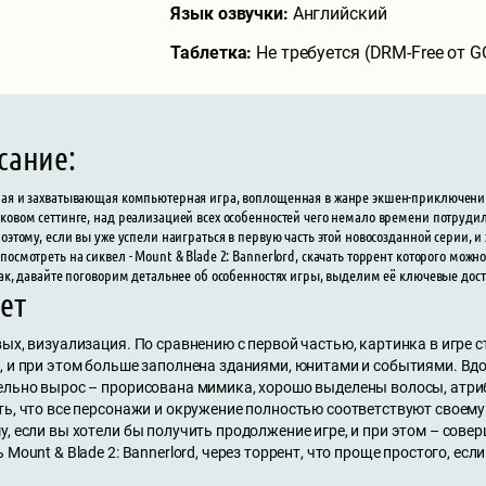
Язык озвучки:
Английский
Таблетка:
Не требуется (DRM-Free от 
сание:
ая и захватывающая компьютерная игра, воплощенная в жанре экшен-приключений,
ковом сеттинге, над реализацией всех особенностей чего немало времени потрудил
Поэтому, если вы уже успели наиграться в первую часть этой новосозданной серии,
посмотреть на сиквел - Mount & Blade 2: Bannerlord, скачать торрент которого мож
так, давайте поговорим детальнее об особенностях игры, выделим её ключевые дост
ет
ых, визуализация. По сравнению с первой частью, картинка в игре 
, и при этом больше заполнена зданиями, юнитами и событиями. Вд
ельно вырос – прорисована мимика, хорошо выделены волосы, атриб
ь, что все персонажи и окружение полностью соответствуют своему 
, если вы хотели бы получить продолжение игре, и при этом – сове
 Mount & Blade 2: Bannerlord, через торрент, что проще простого, ес