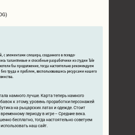
GOG)
 с элементами слешера, созданного в псевдо-
ись талантливые и способные разработчики из студии Tale
 и хотели бы продолжение, тогда настоятельно рекомендуем
но без труда и проблем, воспользовавшись ресурсами нашего
оинства.
стала намного лучше. Карта теперь намного
обавок к этому, уровень проработки персонажей
утика на рыцарских латах и одежде. Стоит
временному периоду в игре – Средние века.
ршенно бесплатно, тогда настоятельно советуем
ли использовать наш сайт.