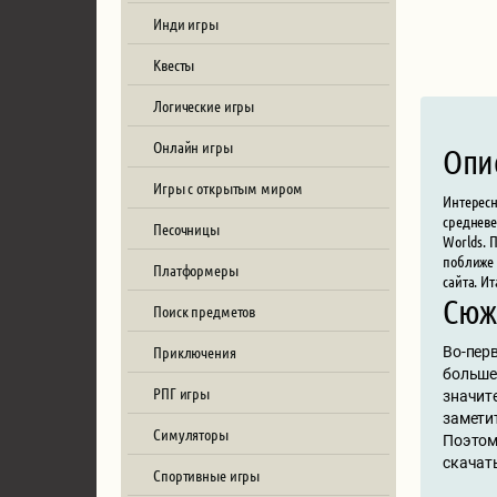
Инди игры
Квесты
Логические игры
Онлайн игры
Опи
Игры с открытым миром
Интересн
средневе
Песочницы
Worlds. 
поближе 
Платформеры
сайта. И
Сюж
Поиск предметов
Приключения
Во-перв
больше
РПГ игры
значит
заметит
Симуляторы
Поэтому
скачать
Спортивные игры