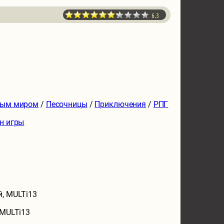
6.3
тым миром
/
Песочницы
/
Приключения
/
РПГ
н игры
й, MULTi13
 MULTi13