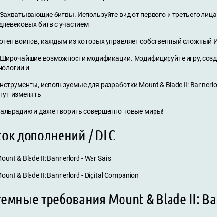
 Захватывающие битвы. Используйте вид от первого и третьего лица
дневековых битв с участием
отен воинов, каждым из которых управляет собственный сложный 
 Широчайшие возможности модификации. Модифицируйте игру, соз
нологии и
нструменты, используемые для разработки Mount & Blade II: Bannerl
гут изменять
альрадию и даже творить совершенно новые миры!
сок дополнений / DLC
ount & Blade II: Bannerlord - War Sails
ount & Blade II: Bannerlord - Digital Companion
емные требования Mount & Blade II: Ba