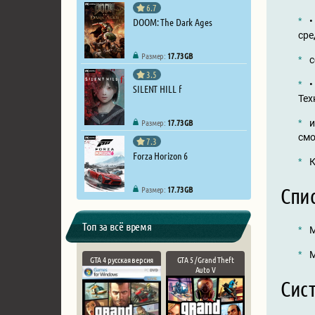
6.7
DOOM: The Dark Ages
•
сре
Размер:
17.73 GB
с
3.5
•
SILENT HILL f
Тех
Размер:
17.73 GB
и
смо
7.3
Forza Horizon 6
К
Спи
Размер:
17.73 GB
Топ за всё время
M
M
GTA 4 русская версия
GTA 5 / Grand Theft
Auto V
Сист