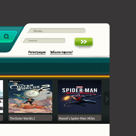
Регистрация
Забыли пароль?
The Outer Worlds 2
Marvel's Spider-Man: Miles
Ghost of Tsushima на 