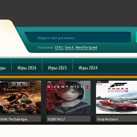
Например:
GTA 5
Sims 4
Need For Speed
гры
Игры 2026
Игры 2025
Игры 2024
OOM: The Dark Ages
SILENT HILL f
Forza Horizon 6