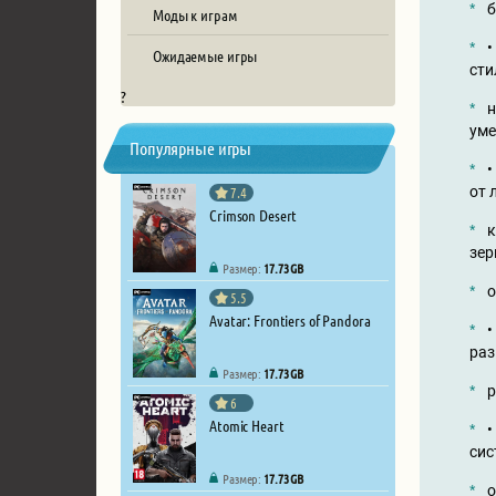
б
Моды к играм
•
Ожидаемые игры
сти
?
н
уме
Популярные игры
•
7.4
от 
Crimson Desert
к
зер
Размер:
17.73 GB
о
5.5
Avatar: Frontiers of Pandora
•
раз
Размер:
17.73 GB
р
6
Atomic Heart
•
сис
Размер:
17.73 GB
о