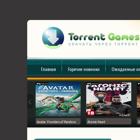
Главная
Горячие новинки
Ожидаемые и
esert
Avatar: Frontiers of Pandora
Atomic Heart
D