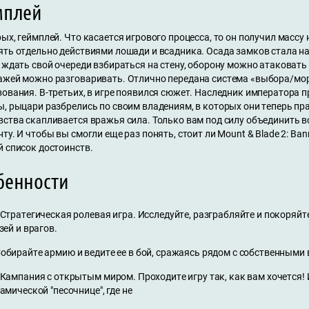
мплей
ых, геймплей. Что касается игрового процесса, то он получил массу
ть отдельно действиями лошади и всадника. Осада замков стала нам
 ждать свой очереди взбираться на стену, оборону можно атаковать 
ажей можно разговаривать. Отлично передана система «выбора/мор
ования. В-третьих, в игре появился сюжет. Наследник императора п
ы, рыцари разбрелись по своим владениям, в которых они теперь пр
вства скапливается вражья сила. Только вам под силу объединить в
ту. И чтобы вы смогли еще раз понять, стоит ли Mount & Blade 2: Ban
й список достоинств.
бенности
 Стратегическая ролевая игра. Исследуйте, разграбляйте и покоряй
зей и врагов.
обирайте армию и ведите ее в бой, сражаясь рядом с собственными 
 Кампания с открытым миром. Проходите игру так, как вам хочется!
амической "песочнице", где не