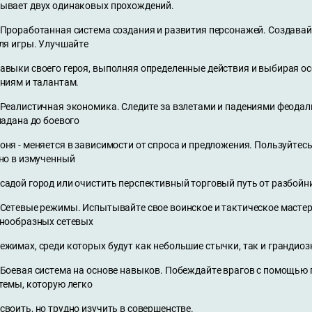
ывает двух одинаковых прохождений.
 Проработанная система создания и развития персонажей. Создавай
ля игры. Улучшайте
авыки своего героя, выполняя определенные действия и выбирая о
ниям и талантам.
 Реалистичная экономика. Следите за взлетами и падениями феодаль
ладана до боевого
оня - меняется в зависимости от спроса и предложения. Пользуйтес
но в измученный
садой город или очистить перспективный торговый путь от разбойн
 Сетевые режимы. Испытывайте свое воинское и тактическое мастер
нообразных сетевых
ежимах, среди которых будут как небольшие стычки, так и грандиоз
 Боевая система на основе навыков. Побеждайте врагов с помощью
темы, которую легко
своить, но трудно изучить в совершенстве.