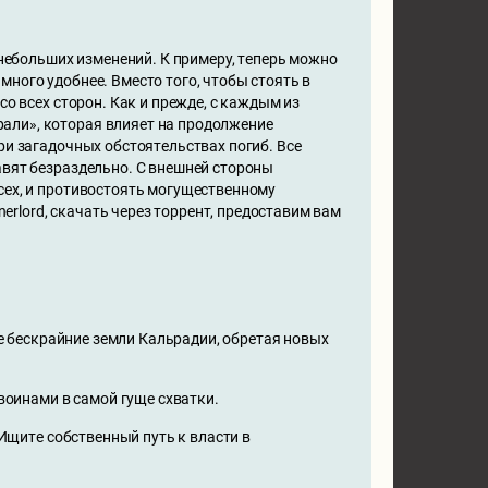
 небольших изменений. К примеру, теперь можно
ного удобнее. Вместо того, чтобы стоять в
со всех сторон. Как и прежде, с каждым из
али», которая влияет на продолжение
ри загадочных обстоятельствах погиб. Все
авят безраздельно. С внешней стороны
сех, и противостоять могущественному
nerlord, скачать через торрент, предоставим вам
те бескрайние земли Кальрадии, обретая новых
воинами в самой гуще схватки.
 Ищите собственный путь к власти в