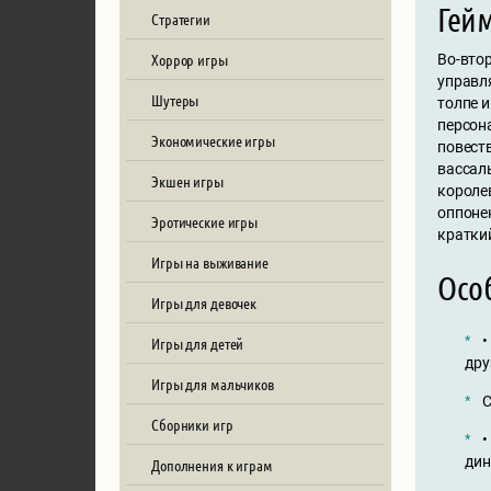
Гей
Стратегии
Хоррор игры
Во-втор
управля
Шутеры
толпе и
персон
Экономические игры
повеств
вассал
Экшен игры
короле
оппонен
Эротические игры
кратки
Игры на выживание
Осо
Игры для девочек
•
Игры для детей
дру
Игры для мальчиков
С
Сборники игр
•
дин
Дополнения к играм