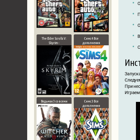
О
П
О
В
The Elder Scrolls V:
Симс 4 Все
Skyrim -
дополнения
С
Инст
Запуск
Следуе
При не
Играем
Ведьмак 3 со всеми
Симс 3 Все
дополнения