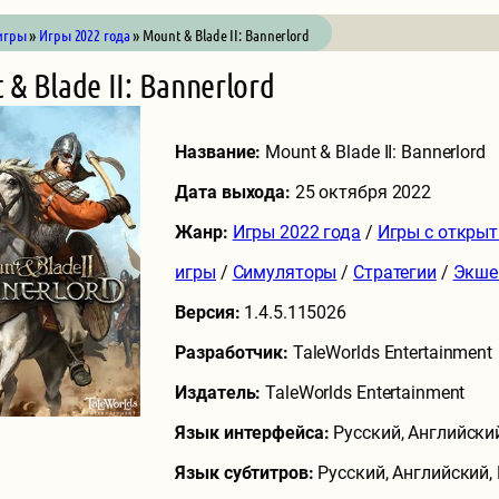
игры
»
Игры 2022 года
» Mount & Blade II: Bannerlord
& Blade II: Bannerlord
Название:
Mount & Blade II: Bannerlord
Дата выхода:
25 октября 2022
Жанр:
Игры 2022 года
/
Игры с откры
игры
/
Симуляторы
/
Стратегии
/
Экше
Версия:
1.4.5.115026
Разработчик:
TaleWorlds Entertainment
Издатель:
TaleWorlds Entertainment
Язык интерфейса:
Русский, Английски
Язык субтитров:
Русский, Английский,