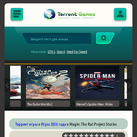
Например:
GTA 5,
Sims 4,
Need For Speed
The Outer Worlds 2
Marvel's Spider-Man: Miles
Ghost of
Торрент игры
»
Игры 2026 года
» Magin: The Rat Project Stories
0