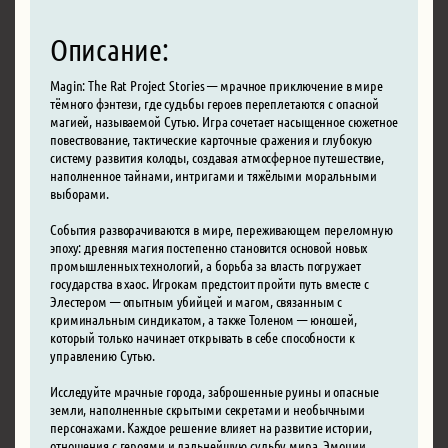
Описание:
Magin: The Rat Project Stories — мрачное приключение в мире
тёмного фэнтези, где судьбы героев переплетаются с опасной
магией, называемой Сутью. Игра сочетает насыщенное сюжетное
повествование, тактические карточные сражения и глубокую
систему развития колоды, создавая атмосферное путешествие,
наполненное тайнами, интригами и тяжёлыми моральными
выборами.
События разворачиваются в мире, переживающем переломную
эпоху: древняя магия постепенно становится основой новых
промышленных технологий, а борьба за власть погружает
государства в хаос. Игрокам предстоит пройти путь вместе с
Элестером — опытным убийцей и магом, связанным с
криминальным синдикатом, а также Толеном — юношей,
который только начинает открывать в себе способности к
управлению Сутью.
Исследуйте мрачные города, заброшенные руины и опасные
земли, наполненные скрытыми секретами и необычными
персонажами. Каждое решение влияет на развитие истории,
отношения с героями и дальнейшую судьбу мира. Эмоции