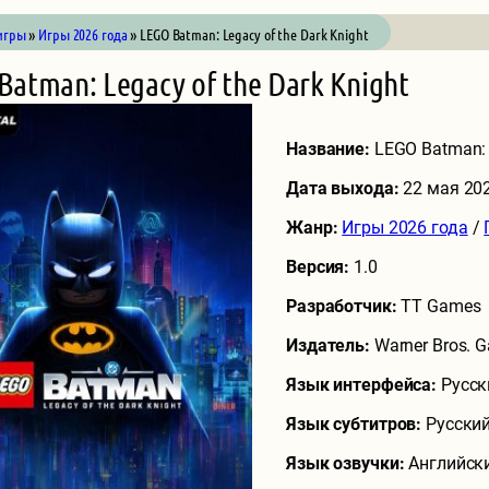
игры
»
Игры 2026 года
» LEGO Batman: Legacy of the Dark Knight
Batman: Legacy of the Dark Knight
Название:
LEGO Batman: 
Дата выхода:
22 мая 20
Жанр:
Игры 2026 года
/
Версия:
1.0
Разработчик:
TT Games
Издатель:
Warner Bros. G
Язык интерфейса:
Русск
Язык субтитров:
Русский
Язык озвучки:
Английски