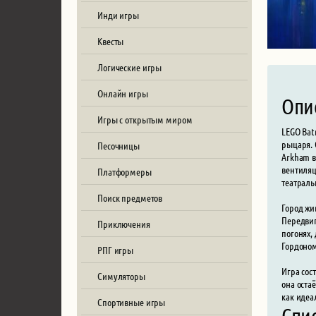
Инди игры
Квесты
Логические игры
Онлайн игры
Опи
Игры с открытым миром
LEGO Bat
рыцаря. 
Песочницы
Arkham в
вентиляц
Платформеры
театральн
Поиск предметов
Город жи
Передвиг
Приключения
погонях,
Гордоном
РПГ игры
Игра сос
Симуляторы
она оста
как идеа
Спортивные игры
Спи