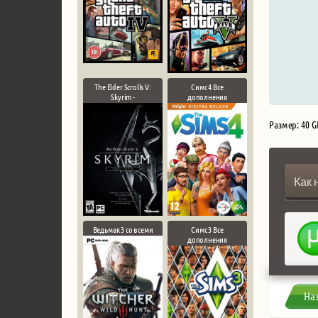
The Elder Scrolls V:
Симс 4 Все
Skyrim -
дополнения
Размер: 40 G
Как 
Ведьмак 3 со всеми
Симс 3 Все
дополнения
На