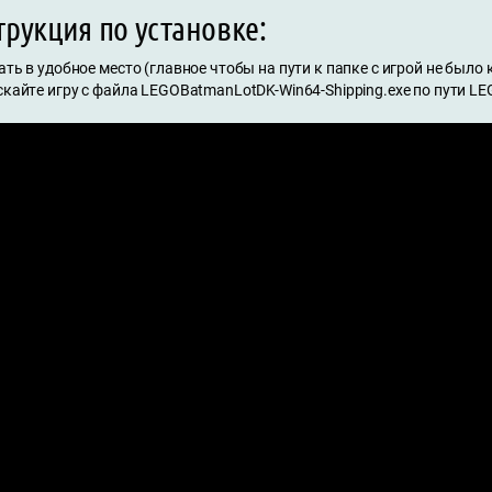
рукция по установке:
ать в удобное место (главное чтобы на пути к папке с игрой не было
скайте игру с файла LEGOBatmanLotDK-Win64-Shipping.exe по пути L