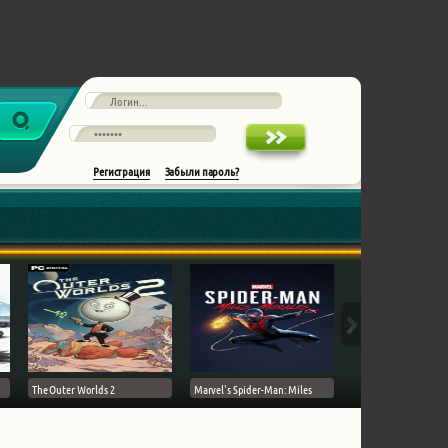
Регистрация
Забыли пароль?
The Outer Worlds 2
Marvel's Spider-Man: Miles
Ghost of Tsushima на 