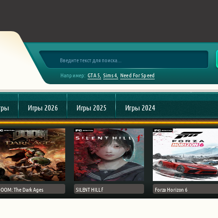
Например:
GTA 5
Sims 4
Need For Speed
гры
Игры 2026
Игры 2025
Игры 2024
OOM: The Dark Ages
SILENT HILL f
Forza Horizon 6