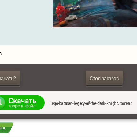
B
начать?
Стол заказов
lego-batman-legacy-of-the-dark-knight.torrent
зад