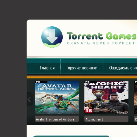
Главная
Горячие новинки
Ожидаемые и
esert
Avatar: Frontiers of Pandora
Atomic Heart
D