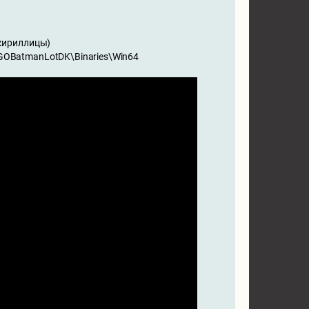
 кириллицы)
EGOBatmanLotDK\Binaries\Win64