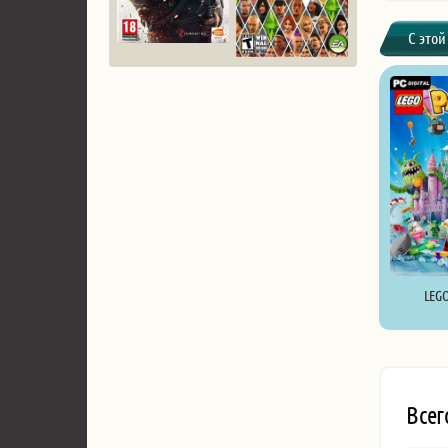
С этой
LEGO 
Всег