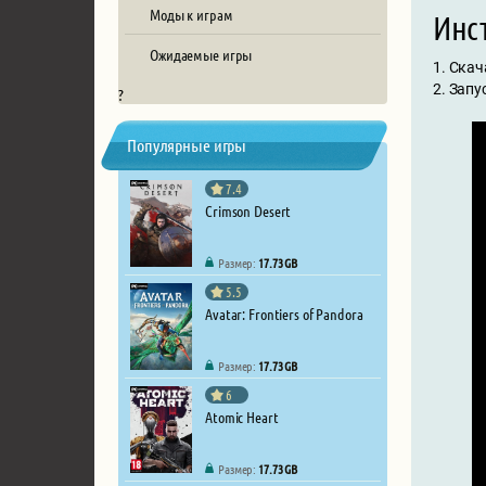
Моды к играм
Инст
Ожидаемые игры
1. Скач
2. Запу
?
Популярные игры
7.4
Crimson Desert
Размер:
17.73 GB
5.5
Avatar: Frontiers of Pandora
Размер:
17.73 GB
6
Atomic Heart
Размер:
17.73 GB