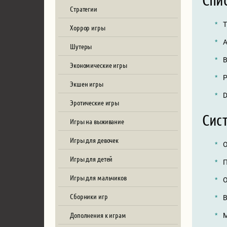
Стратегии
T
Хоррор игры
A
Шутеры
B
Экономические игры
P
Экшен игры
D
Эротические игры
Сист
Игры на выживание
Игры для девочек
О
Игры для детей
П
Игры для мальчиков
О
Сборники игр
В
Дополнения к играм
М