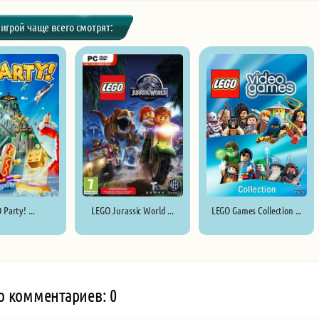
 игрой чаще всего смотрят:
Party! ...
LEGO Jurassic World ...
LEGO Games Collection ...
о комментариев: 0