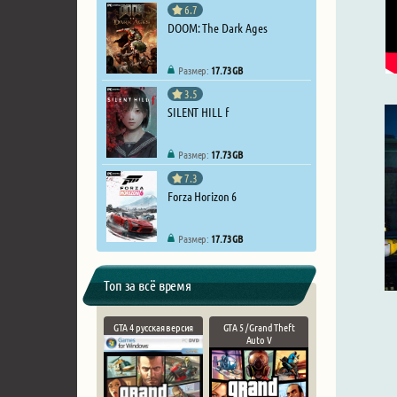
6.7
DOOM: The Dark Ages
Размер:
17.73 GB
3.5
SILENT HILL f
Размер:
17.73 GB
7.3
Forza Horizon 6
Размер:
17.73 GB
Топ за всё время
GTA 4 русская версия
GTA 5 / Grand Theft
Auto V