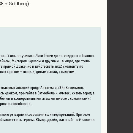
8 + Goldberg)
Брюса Уэйна от ученика Лиги Теней до легендарного Темного
Бейном, Мистером Фризом и другими – в мире, где стиль
прямой драке, но и действовать тихо: скользить по
ывок крюком – точный, динамичный, с налётом
знаковых локаций вроде Аркхема и «Эйс Кемикалс».
сь крюком, прыгайте в Бэтмобиль и мчитесь сквозь город в
, боями и кооперативными атаками вместе с союзниками:
овать способности.
«Темного рыцаря» и современных интерпретаций. При этом
й может стать героем. Юмор, драйв, масштаб – всё сложено