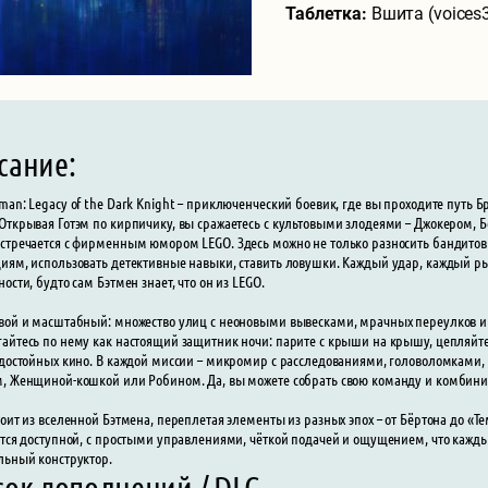
Таблетка:
Вшита (voices3
сание:
man: Legacy of the Dark Knight – приключенческий боевик, где вы проходите путь 
Открывая Готэм по кирпичику, вы сражаетесь с культовыми злодеями – Джокером, 
стречается с фирменным юмором LEGO. Здесь можно не только разносить бандитов в 
иям, использовать детективные навыки, ставить ловушки. Каждый удар, каждый р
ости, будто сам Бэтмен знает, что он из LEGO.
вой и масштабный: множество улиц с неоновыми вывесками, мрачных переулков и 
айтесь по нему как настоящий защитник ночи: парите с крыши на крышу, цепляйте
 достойных кино. В каждой миссии – микромир с расследованиями, головоломками
, Женщиной-кошкой или Робином. Да, вы можете собрать свою команду и комбинир
тоит из вселенной Бэтмена, переплетая элементы из разных эпох – от Бёртона до 
ётся доступной, с простыми управлениями, чёткой подачей и ощущением, что кажды
льный конструктор.
сок дополнений / DLC