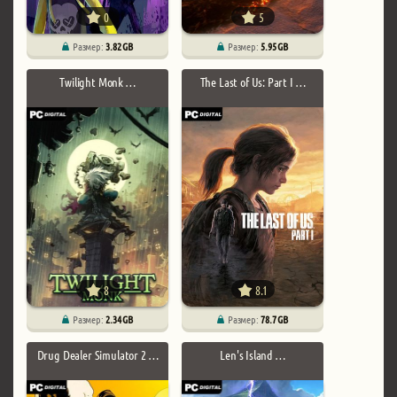
0
5
Размер:
3.82 GB
Размер:
5.95 GB
Twilight Monk …
The Last of Us: Part I …
8
8.1
Размер:
2.34 GB
Размер:
78.7 GB
Drug Dealer Simulator 2 …
Len's Island …