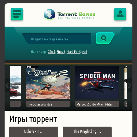
Например:
GTA 5,
Sims 4,
Need For Speed
The Outer Worlds 2
Marvel's Spider-Man: Miles
Ghost of
Игры торрент
Otherskin …
The Knightling …