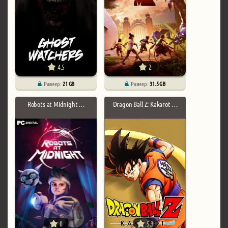
4.5
2
Размер:
21 GB
Размер:
31.5 GB
Robots at Midnight …
Dragon Ball Z: Kakarot …
0
5.3