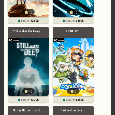
10
10
Размер:
10.5 GB
Размер:
2.83 GB
Still Wakes the Deep …
POPUCOM …
4.5
7
Размер:
12.2 GB
Размер:
8.33 GB
Disney Illusion Island …
Castle of Secrets …