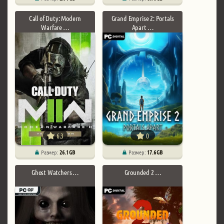
Call of Duty: Modern
Grand Emprise 2: Portals
Warfare …
Apart …
6.3
0
Размер:
26.1 GB
Размер:
17.6 GB
Ghost Watchers …
Grounded 2 …