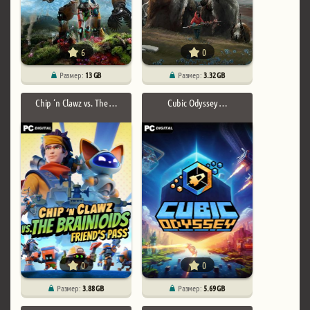
6
0
Размер:
13 GB
Размер:
3.32 GB
Chip ‘n Clawz vs. The …
Cubic Odyssey …
0
0
Размер:
3.88 GB
Размер:
5.69 GB