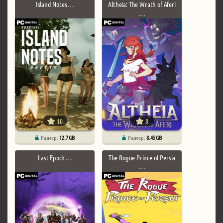
Island Notes …
Altheia: The Wrath of Aferi
…
10
8
Размер:
12.7 GB
Размер:
8.45 GB
Last Epoch …
The Rogue Prince of Persia
…