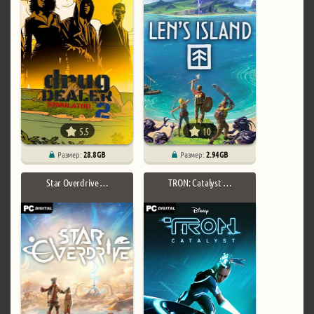
5.5
10
Размер:
28.8 GB
Размер:
2.94 GB
Star Overdrive …
TRON: Catalyst …