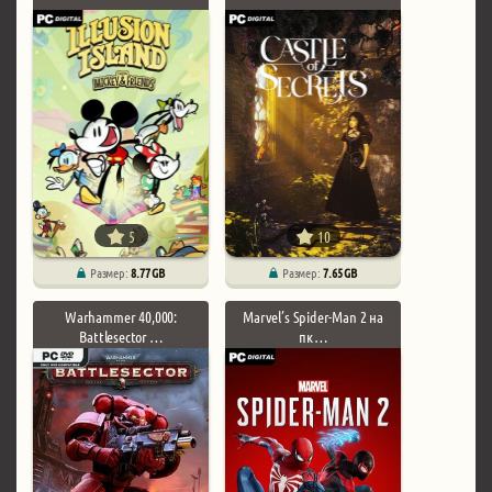
5
10
Размер:
8.77 GB
Размер:
7.65 GB
Warhammer 40,000:
Marvel’s Spider-Man 2 на
Battlesector …
пк …