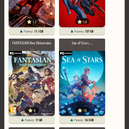
5.3
5.8
Размер:
11.1 GB
Размер:
137 GB
FANTASIAN Neo Dimension
Sea of Stars …
…
0
10
Размер:
11 GB
Размер:
16.5 GB