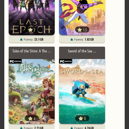
7
1.5
Размер:
23.1 GB
Размер:
1.02 GB
Tales of the Shire: A The …
Sword of the Sea …
0
0
Размер:
2.71 GB
Размер:
6.76 GB