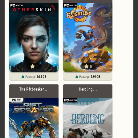
1
0
Размер:
16.7 GB
Размер:
2.94 GB
The Riftbreaker …
Herdling …