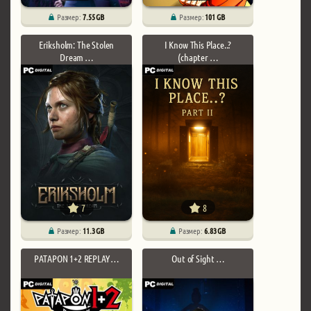
Размер:
7.55 GB
Размер:
101 GB
Eriksholm: The Stolen
I Know This Place..?
Dream …
(chapter …
7
8
Размер:
11.3 GB
Размер:
6.83 GB
PATAPON 1+2 REPLAY …
Out of Sight …