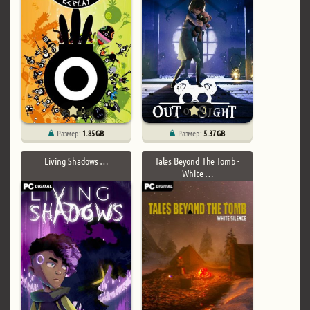
0
0
Размер:
1.85 GB
Размер:
5.37 GB
Living Shadows …
Tales Beyond The Tomb -
White …