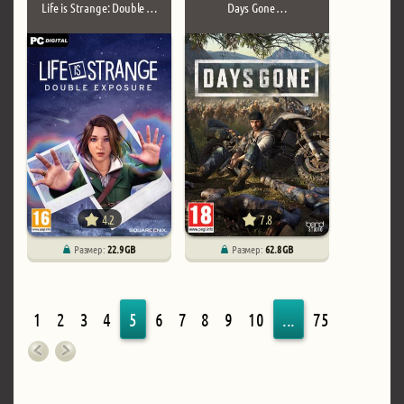
Life is Strange: Double …
Days Gone …
4.2
7.8
Размер:
22.9 GB
Размер:
62.8 GB
1
2
3
4
5
6
7
8
9
10
...
75