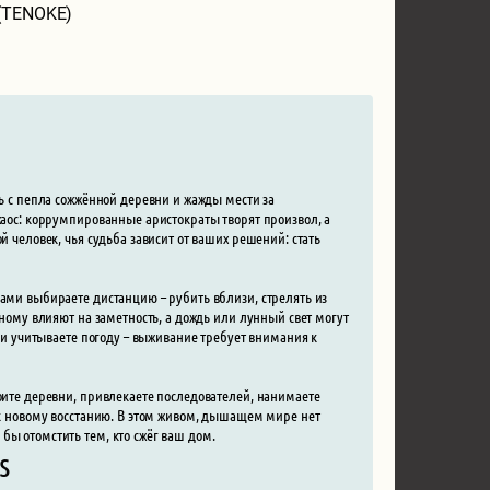
 (TENOKE)
ть с пепла сожжённой деревни и жажды мести за
хаос: коррумпированные аристократы творят произвол, а
й человек, чья судьба зависит от ваших решений: стать
сами выбираете дистанцию – рубить вблизи, стрелять из
зному влияют на заметность, а дождь или лунный свет могут
а и учитываете погоду – выживание требует внимания к
роите деревни, привлекаете последователей, нанимаете
г к новому восстанию. В этом живом, дышащем мире нет
бы отомстить тем, кто сжёг ваш дом.
s