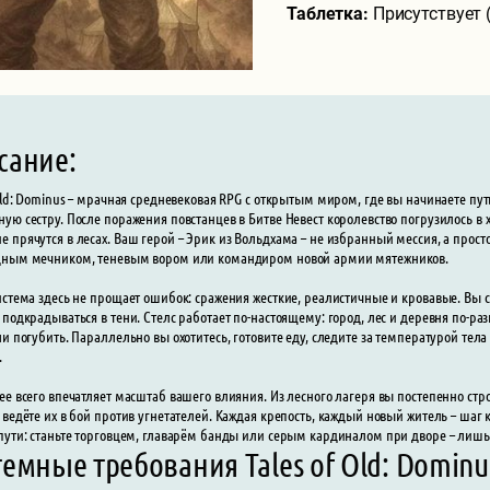
Таблетка:
Присутствует
сание:
 Old: Dominus – мрачная средневековая RPG с открытым миром, где вы начинаете пу
ую сестру. После поражения повстанцев в Битве Невест королевство погрузилось в 
 прячутся в лесах. Ваш герой – Эрик из Вольдхама – не избранный мессия, а просто
дным мечником, теневым вором или командиром новой армии мятежников.
истема здесь не прощает ошибок: сражения жесткие, реалистичные и кровавые. Вы 
 подкрадываться в тени. Стелс работает по-настоящему: город, лес и деревня по-ра
ли погубить. Параллельно вы охотитесь, готовите еду, следите за температурой тел
.
ее всего впечатляет масштаб вашего влияния. Из лесного лагеря вы постепенно ст
 ведёте их в бой против угнетателей. Каждая крепость, каждый новый житель – ша
пути: станьте торговцем, главарём банды или серым кардиналом при дворе – лишь 
емные требования Tales of Old: Dominu