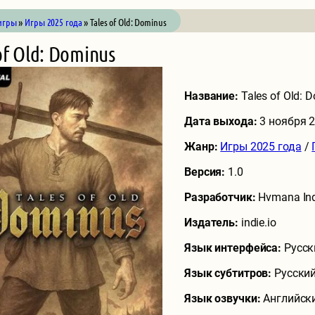
игры
»
Игры 2025 года
» Tales of Old: Dominus
of Old: Dominus
Название:
Tales of Old: 
Дата выхода:
3 ноября 
Жанр:
Игры 2025 года
/
Версия:
1.0
Разработчик:
Hvmana In
Издатель:
indie.io
Язык интерфейса:
Русск
Язык субтитров:
Русский
Язык озвучки:
Английск