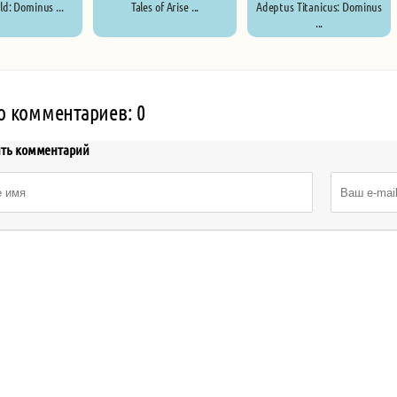
Old: Dominus ...
Tales of Arise ...
Adeptus Titanicus: Dominus
...
о комментариев: 0
ить комментарий