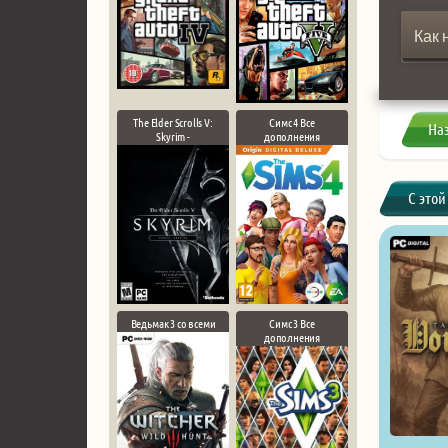
Как 
The Elder Scrolls V:
Симс 4 Все
На
Skyrim -
дополнения
С этой
Ведьмак 3 со всеми
Симс 3 Все
дополнения