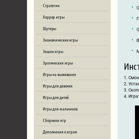
Стратегии
О
Хоррор игры
П
Шутеры
О
Экономические игры
В
Экшен игры
М
Эротические игры
Инст
Игры на выживание
1. Смо
2. Уст
Игры для девочек
3. Скоп
4. Игра
Игры для детей
Игры для мальчиков
Сборники игр
Дополнения к играм