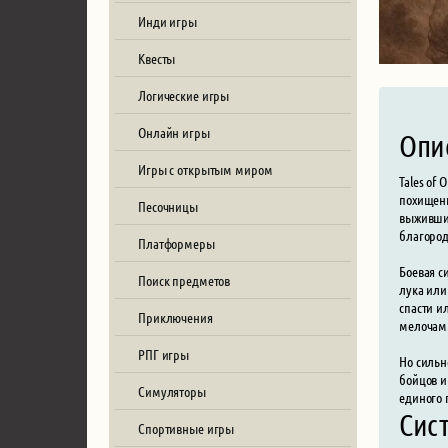
Инди игры
Квесты
Логические игры
Онлайн игры
Опи
Игры с открытым миром
Tales of
похищенн
Песочницы
выжившие
благоро
Платформеры
Боевая с
Поиск предметов
лука или
спасти и
Приключения
мелочам
РПГ игры
Но сильн
бойцов и
Симуляторы
единого 
Сист
Спортивные игры