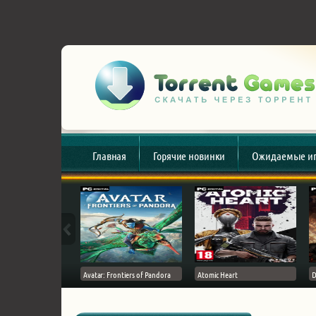
Главная
Горячие новинки
Ожидаемые и
esert
Avatar: Frontiers of Pandora
Atomic Heart
D