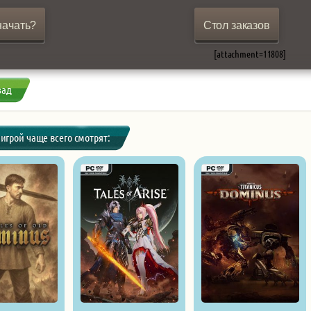
начать?
Стол заказов
[attachment=11808]
зад
 игрой чаще всего смотрят: