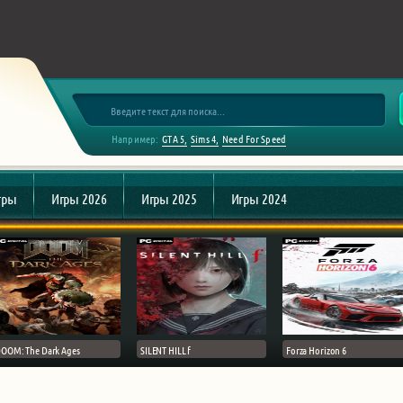
Например:
GTA 5
Sims 4
Need For Speed
гры
Игры 2026
Игры 2025
Игры 2024
OOM: The Dark Ages
SILENT HILL f
Forza Horizon 6