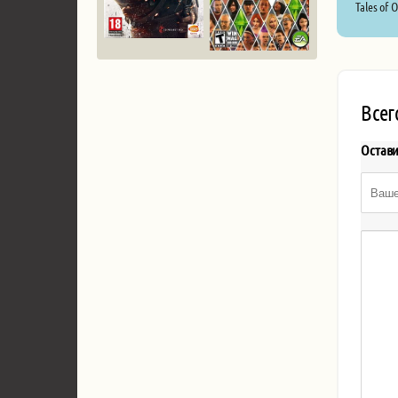
Tales of 
Всег
Остав