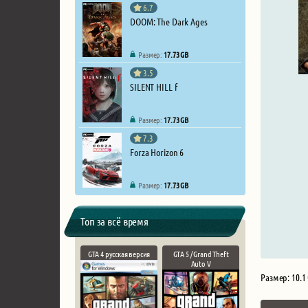
6.7
DOOM: The Dark Ages
Размер:
17.73 GB
3.5
SILENT HILL f
Размер:
17.73 GB
7.3
Forza Horizon 6
Размер:
17.73 GB
Топ за всё время
GTA 4 русская версия
GTA 5 / Grand Theft
Auto V
Размер: 10.1