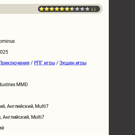
6.5
Dominus
2025
Приключения
/
РПГ игры
/
Экшен игры
dustries MMD
ий, Английский, Multi7
, Английский, Multi7
ий