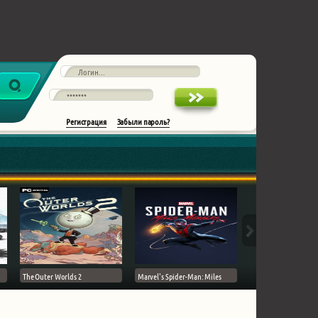
Регистрация
Забыли пароль?
The Outer Worlds 2
Marvel's Spider-Man: Miles
Ghost of Tsushima на 