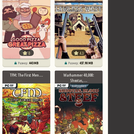
0
4.3
Размер:
443 MB
Размер:
437.98 MB
TFM: The First Men …
Warhammer 40,000:
Shootas, …