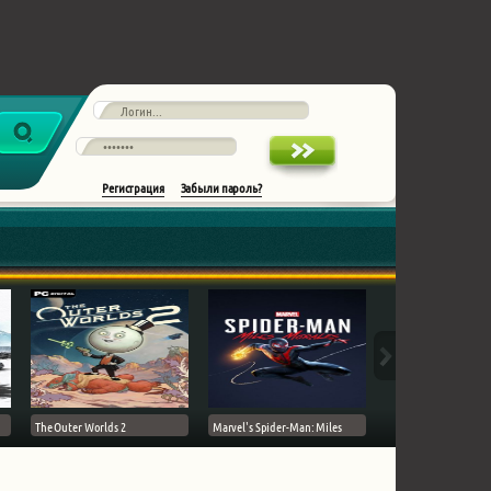
Регистрация
Забыли пароль?
The Outer Worlds 2
Marvel's Spider-Man: Miles
Ghost of Tsushima на 