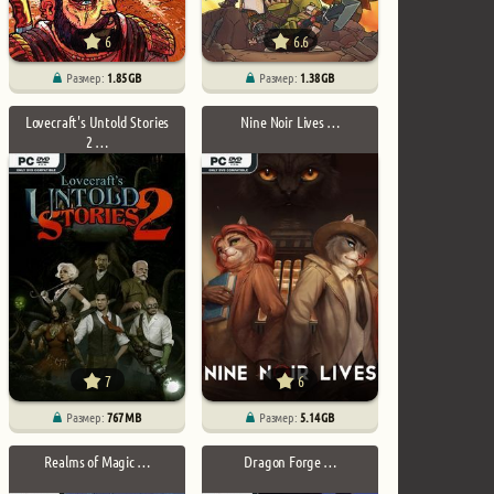
6
6.6
Размер:
1.85 GB
Размер:
1.38 GB
Lovecraft's Untold Stories
Nine Noir Lives …
2 …
7
6
Размер:
767 MB
Размер:
5.14 GB
Realms of Magic …
Dragon Forge …