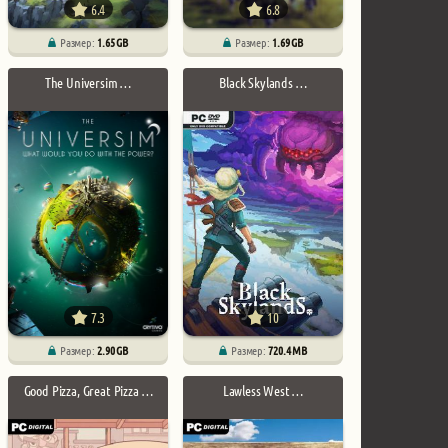
6.4
6.8
Размер:
1.65 GB
Размер:
1.69 GB
The Universim …
Black Skylands …
7.3
10
Размер:
2.90 GB
Размер:
720.4 MB
Good Pizza, Great Pizza …
Lawless West …