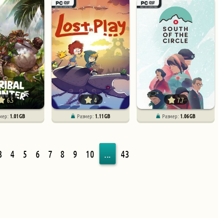
6.5
4
7.7
мер:
1.01 GB
Размер:
1.11 GB
Размер:
1.06 GB
3
4
5
6
7
8
9
10
...
43