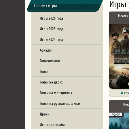
Игры 
Торрент игры
Hearts 
Игры 2026 года
Игры 2025 года
Игры 2024 года
Аркады
Головоломки
Гонки
Гонки на двоих
Гонки на мотоциклах
Раз
Гонки на русских машинах
Bec
Драки
Игры про зомби