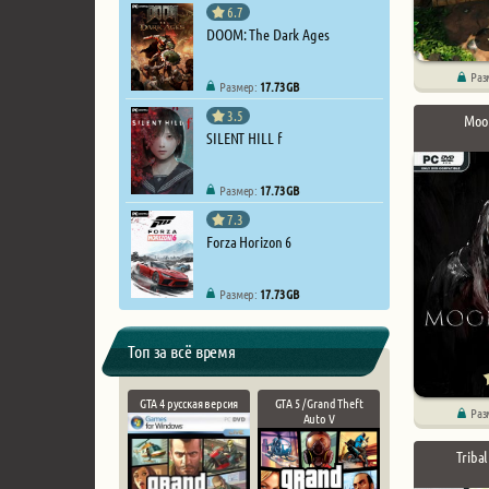
6.7
DOOM: The Dark Ages
Раз
Размер:
17.73 GB
3.5
Moo
SILENT HILL f
Размер:
17.73 GB
7.3
Forza Horizon 6
Размер:
17.73 GB
Топ за всё время
GTA 4 русская версия
GTA 5 / Grand Theft
Раз
Auto V
Triba