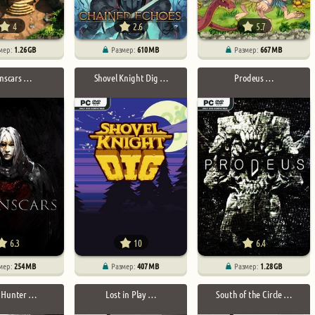
4
2.6
5.7
мер:
1.26 GB
Размер:
610 MB
Размер:
667 MB
nscars …
Shovel Knight Dig …
Prodeus …
6.3
10
6.4
мер:
254 MB
Размер:
407 MB
Размер:
1.28 GB
l Hunter …
Lost in Play …
South of the Circle …