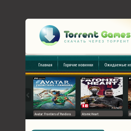
Главная
Горячие новинки
Ожидаемые и
esert
Avatar: Frontiers of Pandora
Atomic Heart
D