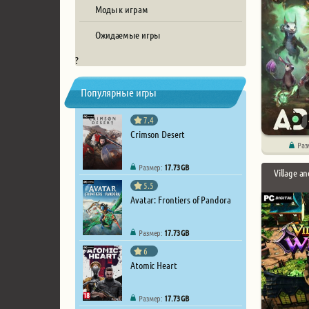
Моды к играм
Ожидаемые игры
?
Популярные игры
7.4
Crimson Desert
Раз
Размер:
17.73 GB
Village a
5.5
Avatar: Frontiers of Pandora
Размер:
17.73 GB
6
Atomic Heart
Размер:
17.73 GB