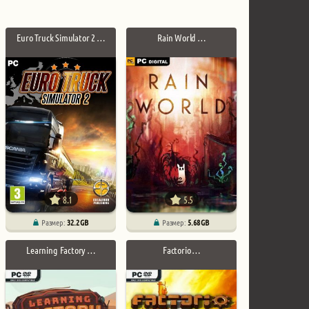
Euro Truck Simulator 2 …
Rain World …
8.1
5.5
Размер:
32.2 GB
Размер:
5.68 GB
Learning Factory …
Factorio …