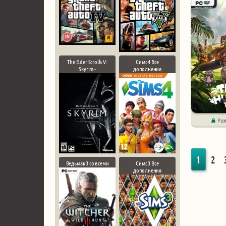
The Elder Scrolls V:
Симс 4 Все
Skyrim -
дополнения
Раз
1
2
Ведьмак 3 со всеми
Симс 3 Все
дополнения