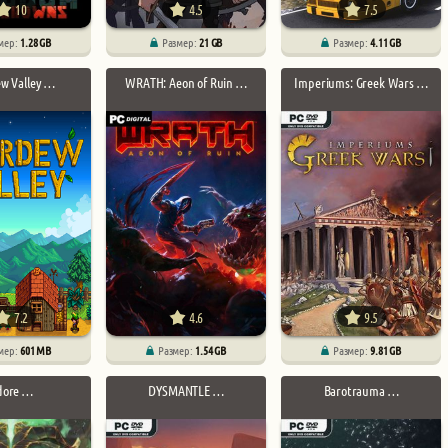
10
4.5
7.5
мер:
1.28 GB
Размер:
21 GB
Размер:
4.11 GB
w Valley …
WRATH: Aeon of Ruin …
Imperiums: Greek Wars …
7.2
4.6
9.5
мер:
601 MB
Размер:
1.54 GB
Размер:
9.81 GB
dore …
DYSMANTLE …
Barotrauma …