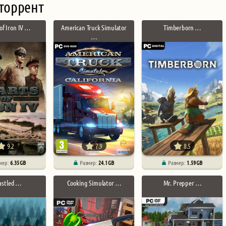
торрент
of Iron IV …
American Truck Simulator
Timberborn …
…
9.2
7.9
8.5
мер:
6.35 GB
Размер:
24.1 GB
Размер:
1.59 GB
astled …
Cooking Simulator …
Mr. Prepper …