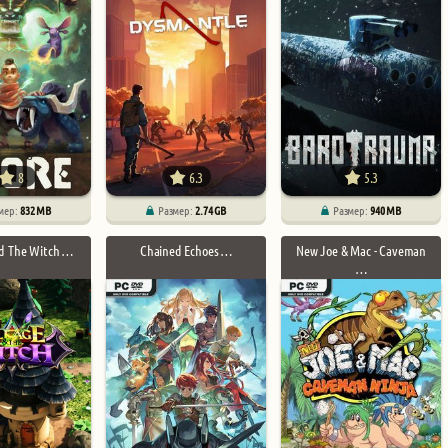
8
6.3
5.3
мер:
832 MB
Размер:
2.74 GB
Размер:
940 MB
nd The Witch …
Chained Echoes …
New Joe & Mac - Caveman
…