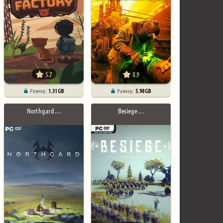
5.7
8.9
Размер:
1.31 GB
Размер:
5.98 GB
Northgard …
Besiege …