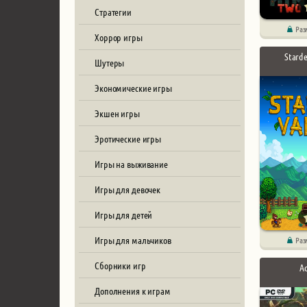
Стратегии
Раз
Хоррор игры
Starde
Шутеры
Экономические игры
Экшен игры
Эротические игры
Игры на выживание
Игры для девочек
Игры для детей
Игры для мальчиков
Раз
Сборники игр
A
Дополнения к играм