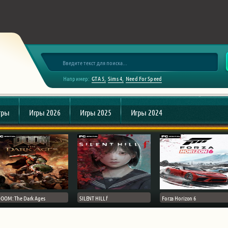
Например:
GTA 5
Sims 4
Need For Speed
гры
Игры 2026
Игры 2025
Игры 2024
OOM: The Dark Ages
SILENT HILL f
Forza Horizon 6