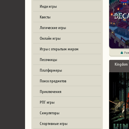
Инди игры
Квесты
Логические игры
Онлайн игры
Игры с открытым миром
Раз
Песочницы
Kingdom 
Платформеры
Поиск предметов
Приключения
РПГ игры
Симуляторы
Спортивные игры