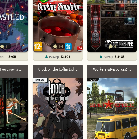
9
9.4
4
мер:
1.59 GB
Размер:
12.3 GB
Размер:
3.34 GB
Two Crowns …
Knock on the Coffin Lid …
Workers & Resources: …