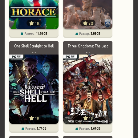
10
7.8
Размер:
11.10 GB
Размер:
2.03 GB
One Shell Straight to Hell
Three Kingdoms: The Last
…
…
10
10
Размер:
1.74 GB
Размер:
1.67 GB