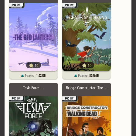
10
10
Размер:
1.02 GB
Размер:
805 MB
Tesla Force …
Bridge Constructor: The …