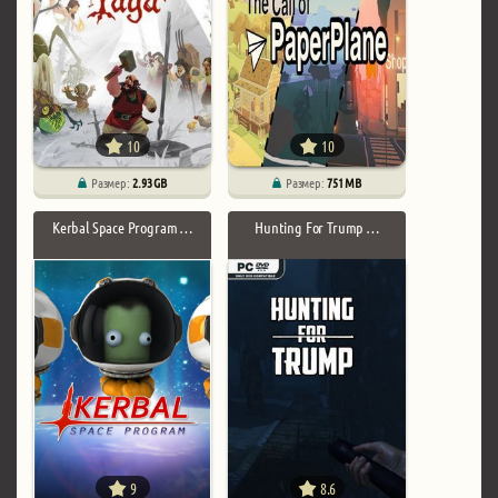
10
10
Размер:
2.93 GB
Размер:
751 MB
Kerbal Space Program …
Hunting For Trump …
9
8.6