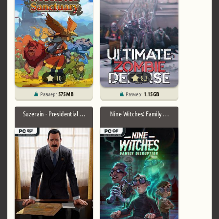
10
8.3
Размер:
575 MB
Размер:
1.15 GB
Suzerain - Presidential …
Nine Witches: Family …