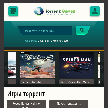
Например:
GTA 5,
Sims 4,
Need For Speed
The Outer Worlds 2
Marvel's Spider-Man: Miles
Ghost of
Игры торрент
Rogue Heroes: Ruins of
Nebuchadnezzar …
Tasos …