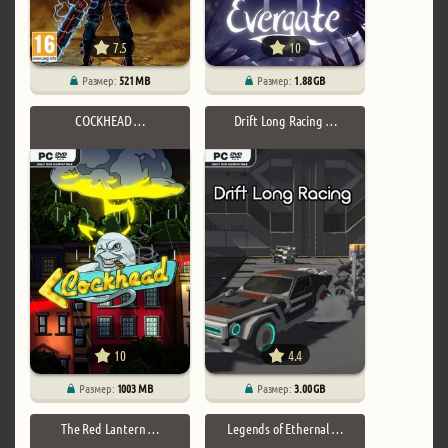
7.5
10
Размер:
521 MB
Размер:
1.88 GB
COCKHEAD …
Drift Long Racing …
10
4.4
Размер:
1003 MB
Размер:
3.00 GB
The Red Lantern …
Legends of Ethernal …