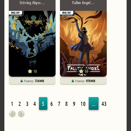
Stirring Abyss …
Fallen Angel …
10
10
Размер:
724 MB
Размер:
978 MB
1
2
3
4
5
6
7
8
9
10
...
43