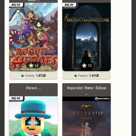
10
10
Размер:
1.87 GB
Размер:
1.41 GB
Horace …
Imperator: Rome - Deluxe
…