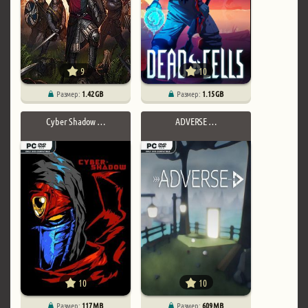
9
10
Размер:
1.42 GB
Размер:
1.15 GB
Cyber Shadow …
ADVERSE …
10
10
Размер:
117 MB
Размер:
609 MB