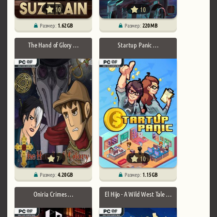
10
10
Размер:
1.62 GB
Размер:
220 MB
The Hand of Glory …
Startup Panic …
7
10
Размер:
4.20 GB
Размер:
1.15 GB
Oniria Crimes …
El Hijo - A Wild West Tale …