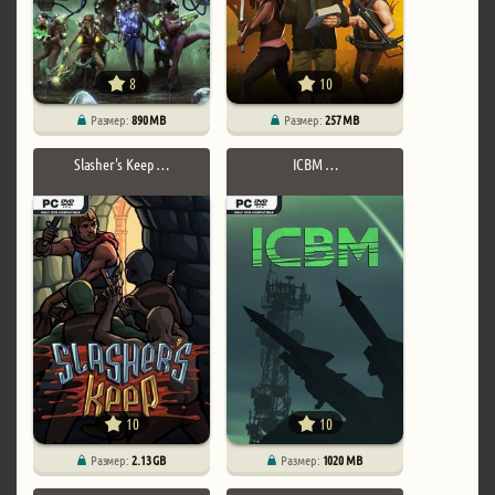
8
10
Размер:
890 MB
Размер:
257 MB
Slasher's Keep …
ICBM …
10
10
Размер:
2.13 GB
Размер:
1020 MB