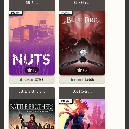
NUTS …
Blue Fire …
10
6.5
Размер:
507 MB
Размер:
2.80 GB
Battle Brothers …
Dead Cells …