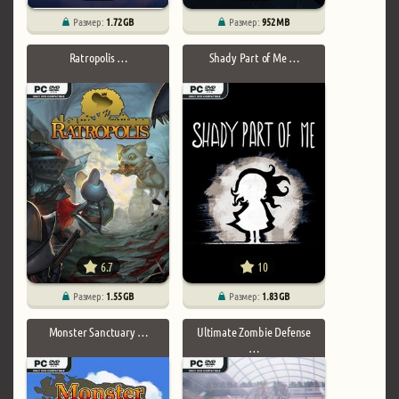
Размер:
1.72 GB
Размер:
952 MB
Ratropolis …
Shady Part of Me …
6.7
10
Размер:
1.55 GB
Размер:
1.83 GB
Monster Sanctuary …
Ultimate Zombie Defense
…