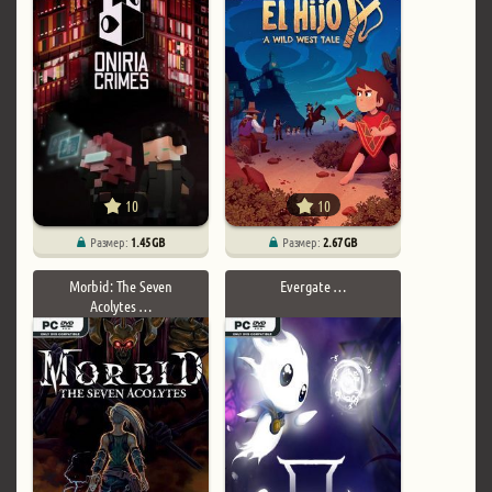
10
10
Размер:
1.45 GB
Размер:
2.67 GB
Morbid: The Seven
Evergate …
Acolytes …