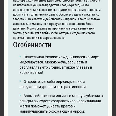
не избежать и умирать предстоит неоднократно, но это
интересная игра и конец только подтолкнет к новым попыткам
достигнуть поставленных целей. Основная задача сражаться со
злодеями. Не советуем действовать напролом. Стоит не только
использовать магию, но и продумывать свои дальнейшие
действия. Можно свалить на противника груду камней или
зажечь россыпи угля поблизости. Авторы к созданию своего
проекта подошли с юмором, оцените.
Особенности
Пиксельная физика: каждый пиксель в мире
моделируется. Можно жечь, взрывать и
расплавлять что угодно, а также плавать в
крови врагов!
Откройте для себя мир-симуляцию с
невиданным уровнем интерактивности.
Ваши собственная магия: по мере углубления в
пещеры вы будете создавать новые заклинания.
Магия поможет убивать врагов и
манипулировать окружающим миром.