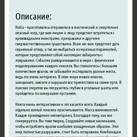
Описание:
Noita – приготовьтесь отправиться в мистический и смертельно
опасный мир, где вам лицом к лицу предстоит встретиться с
кровожадными монстрами, призраками и другими
сверхъестественными существами. Всем им вам предстоит дать
серьезный отпор, а так же выбраться из мрачных подземелий,
которые представляют собой настоящие лабиринты с
ловушками. События разворачиваются в мире с физическим
моделированием каждого пикселя. Вы столкнетесь с большим
количеством врагов, не забывайте исследовать разные места,
ведь это очень интересно. В этом мире можно многое,
заморозьте, сожгите и нарушьте все препятствия на своем пути. В
поисках секретов вы погрузитесь глубже в угольные шахты или
пройдетесь по замерзшим пустыням.
Ноита очень интерактивная и это касается всего. Каждый
отдельно взятый пиксель просчитывается. Масса возможностей.
Каждое прохождение неповторимо, благодаря тому, как все
генерируется. Вы тоже творец. Создавайте новые заклинания,
чтобы истреблять врагов наиболее изощренным образом. Этот
мир полностью разрушаем, стоит быть осторожнее. Комбинации
некоторых компонентов дают смертоносный результат. Смерти