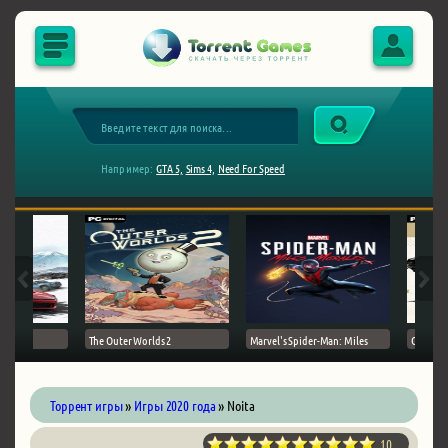
Например:
GTA 5,
Sims 4,
Need For Speed
The Outer Worlds 2
Marvel's Spider-Man: Miles
Ghost of
Торрент игры
»
Игры 2020 года
» Noita
10