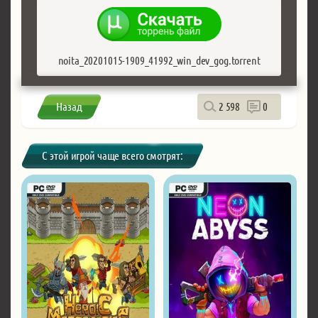
noita_20201015-1909_41992_win_dev_gog.torrent
Назад
2 598
0
С этой игрой чаще всего смотрят: