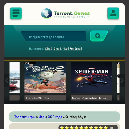
Например:
GTA 5,
Sims 4,
Need For Speed
The Outer Worlds 2
Marvel's Spider-Man: Miles
Ghost of
Торрент игры
»
Игры 2020 года
» Stirring Abyss
10