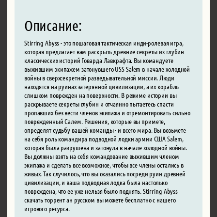
Описание:
Stirring Abyss - это пошаговая тактическая инди-ролевая игра,
которая предлагает вам раскрыть древние секреты из глубин
классических историй Говарда Лавкрафта. Вы командуете
выжившим экипажем затонувшего USS Salem в начале холодной
войны в сверхсекретной разведывательной миссии. Люди
находятся на руинах затерянной цивилизации, а их корабль
слишком поврежден на поверхности. В режиме истории вы
раскрываете секреты глубин и отчаянно пытаетесь спасти
пропавших без вести членов экипажа и отремонтировать сильно
поврежденный Салем. Решения, которые вы примете,
определят судьбу вашей команды - и всего мира. Вы возьмете
на себя роль командира подводной лодки армии США Salem,
которая была разрушена и затонула в начале холодной войны.
Вы должны взять на себя командование выжившим членом
экипажа и сделать все возможное, чтобы все члены остались в
живых. Так случилось, что вы оказались посреди руин древней
цивилизации, и ваша подводная лодка была настолько
повреждена, что ее уже нельзя было поднять. Stirring Abyss
скачать торрент ан русском вы можете бесплатно с нашего
игрового ресурса.