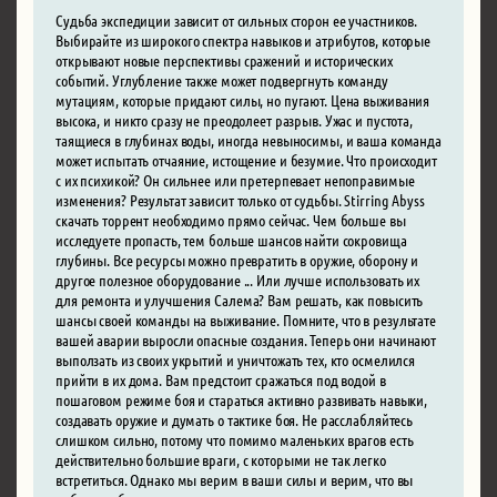
Судьба экспедиции зависит от сильных сторон ее участников.
Выбирайте из широкого спектра навыков и атрибутов, которые
открывают новые перспективы сражений и исторических
событий. Углубление также может подвергнуть команду
мутациям, которые придают силы, но пугают. Цена выживания
высока, и никто сразу не преодолеет разрыв. Ужас и пустота,
таящиеся в глубинах воды, иногда невыносимы, и ваша команда
может испытать отчаяние, истощение и безумие. Что происходит
с их психикой? Он сильнее или претерпевает непоправимые
изменения? Результат зависит только от судьбы. Stirring Abyss
скачать торрент необходимо прямо сейчас. Чем больше вы
исследуете пропасть, тем больше шансов найти сокровища
глубины. Все ресурсы можно превратить в оружие, оборону и
другое полезное оборудование ... Или лучше использовать их
для ремонта и улучшения Салема? Вам решать, как повысить
шансы своей команды на выживание. Помните, что в результате
вашей аварии выросли опасные создания. Теперь они начинают
выползать из своих укрытий и уничтожать тех, кто осмелился
прийти в их дома. Вам предстоит сражаться под водой в
пошаговом режиме боя и стараться активно развивать навыки,
создавать оружие и думать о тактике боя. Не расслабляйтесь
слишком сильно, потому что помимо маленьких врагов есть
действительно большие враги, с которыми не так легко
встретиться. Однако мы верим в ваши силы и верим, что вы