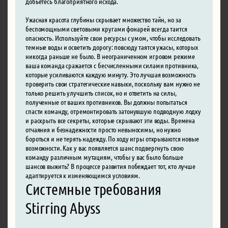
добьетесь благоприятного исхода.
Ужасная красота глубины скрывает множество тайн, но за
беспомощными световыми кругами фонарей всегда таится
опасность. Используйте свои ресурсы с умом, чтобы исследовать
темные воды и осветить дорогу: повсюду таятся ужасы, которых
никогда раньше не было. В неограниченном игровом режиме
ваша команда сражается с бесчисленными силами противника,
которые усиливаются каждую минуту. Это лучшая возможность
проверить свои стратегические навыки, поскольку вам нужно не
только решить улучшить список, но и ответить на силы,
полученные от ваших противников. Вы должны попытаться
спасти команду, отремонтировать затонувшую подводную лодку
и раскрыть все секреты, которые скрывают эти воды. Времена
отчаяния и безнадежности просто невыносимы, но нужно
бороться и не терять надежду. По ходу игры открываются новые
возможности. Как у вас появляется шанс подвергнуть свою
команду различным мутациям, чтобы у вас было больше
шансов выжить? В процессе развития побеждает тот, кто лучше
адаптируется к изменяющимся условиям.
Системные требования
Stirring Abyss