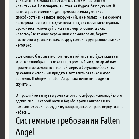
испытанием. Но поверьте, вы тоже не будете безоружным. В
вашем распоряжении будет целый арсенал умений,
способностей и навыков, вооружений, и не только, и вы сможете
распоряжаться ими и задействовать их, как посчитаете нужным.
Сражайтесь, используйте когти в смертоносных атаках,
используйте клинок в сражениях с архангелами, берите
пистолеты и убивайте всех вокруг, комбинируя разные атаки, и
не только.
Еще стоило бы сказать о том, что в этой игре вас будет ждать и
много разнообразных локации, огромный мир, который вам
придется исследовать в полной мере, и безумные боссы, на
сражения с которыми придется потратить реально много
времени. В общем, в Fallen Angel вам точно не придется
скучать…
Отправляйтесь в путь в роли самого Люцифера, используйте его
адские силы и способности в борьбе против ангелов и их
покровителей, и побеждайте, возвращая себе право вернуться на
небеса…
Системные требования Fallen
Angel