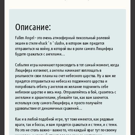
Описание:
Fallen Angel – это очень атмосферный пиксельный ролевой
экшен в стиле «hack ' n ' slash», в котором вам придется
отправиться на войну, в которой вы в роли самого Люцифера
будете сражаться с ангелами…
События игры начинают происходить в тот самый момент, когда
Люцифера изгоняют, а ангелы начинают воплощать в
реальности свои планы на счет небесного царства. Ну а вам же
придется отправиться на небеса из подземного царства и
попробовать отбить у ангелов их желание подчинить себе
небесное царство и весь мир. Отправляйтесь в бой, сразитесь с
ангелами и архангелами, убивайте так, как вам захочется.
используя силу самого Люцифера, и просто получайте
удовольствие от динамичных сражений…
Как и в любой подобной игре, тут тоже имеются, как рядовые
враги, так и боссы, и вам придется сражаться и с теми, и с теми.
Но это не столь важно – важно то, что каждый враг тут по-своему
уникален, и каждый станет для вас самым настоящим