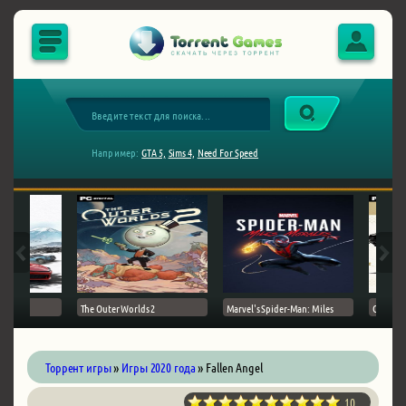
Например:
GTA 5,
Sims 4,
Need For Speed
The Outer Worlds 2
Marvel's Spider-Man: Miles
Ghost of Tsushima на
Торрент игры
»
Игры 2020 года
» Fallen Angel
10