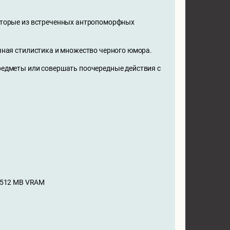
которые из встреченных антропоморфных
чная стилистика и множество черного юмора.
редметы или совершать поочередные действия с
st 512 MB VRAM