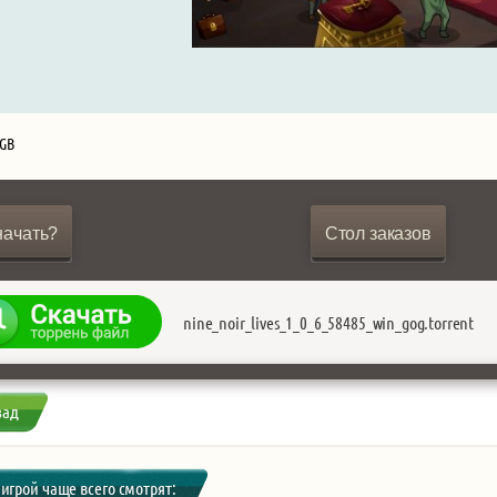
 GB
начать?
Стол заказов
nine_noir_lives_1_0_6_58485_win_gog.torrent
зад
 игрой чаще всего смотрят: