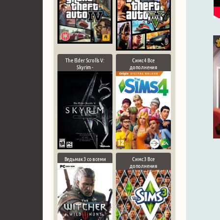
The Elder Scrolls V:
Симс 4 Все
Skyrim -
дополнения
Ведьмак 3 со всеми
Симс 3 Все
дополнения