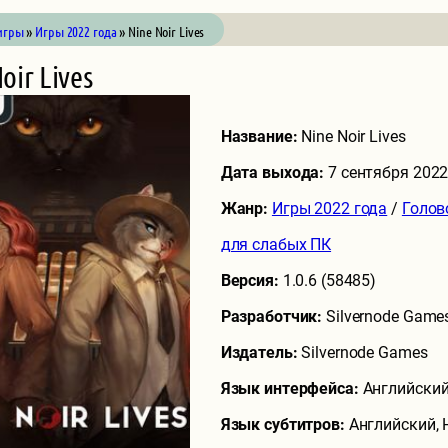
игры
»
Игры 2022 года
» Nine Noir Lives
oir Lives
Название:
Nine Noir Lives
Дата выхода:
7 сентября 202
Жанр:
Игры 2022 года
/
Голов
для слабых ПК
Версия:
1.0.6 (58485)
Разработчик:
Silvernode Game
Издатель:
Silvernode Games
Язык интерфейса:
Английский
Язык субтитров:
Английский,