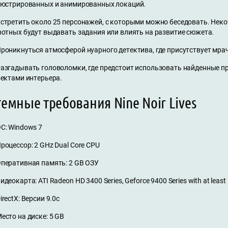
юстрированных и анимированных локаций.
стретить около 25 персонажей, с которыми можно беседовать. Не
отных будут выдавать задания или влиять на развитие сюжета.
роникнуться атмосферой нуарного детектива, где присутствует мра
азгадывать головоломки, где предстоит использовать найденные п
ектами интерьера.
емные требования Nine Noir Lives
С: Windows 7
роцессор: 2 GHz Dual Core CPU
перативная память: 2 GB ОЗУ
идеокарта: ATI Radeon HD 3400 Series, Geforce 9400 Series with at lea
irectX: Версии 9.0c
есто на диске: 5 GB