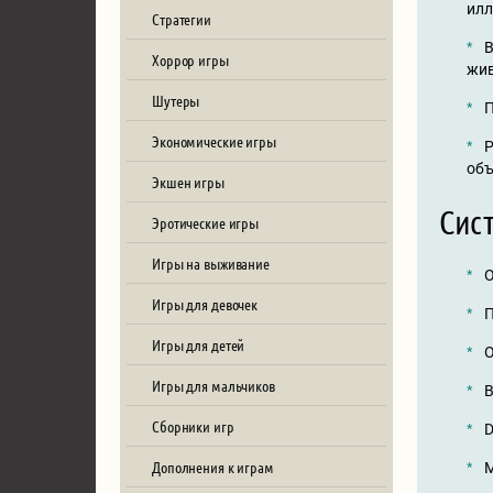
илл
Стратегии
В
Хоррор игры
жив
Шутеры
П
Экономические игры
Р
объ
Экшен игры
Сист
Эротические игры
Игры на выживание
О
Игры для девочек
П
Игры для детей
О
Игры для мальчиков
В
Сборники игр
D
Дополнения к играм
М