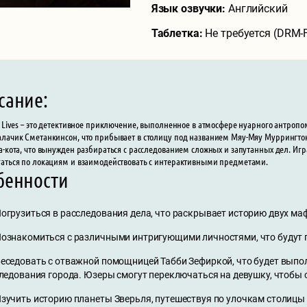
Язык озвучки:
Английский
Таблетка:
Не требуется (DRM-
сание:
r Lives – это детективное приключение, выполненное в атмосфере нуарного антро
лачик Сметанкинсон, что прибывает в столицу под названием Мяу-Мяу Муррингтон
а-кота, что вынужден разбираться с расследованием сложных и запутанных дел. Игра
аться по локациям и взаимодействовать с интерактивными предметами.
бенности
огрузиться в расследования дела, что раскрывает историю двух ма
ознакомиться с различными интригующими личностями, что будут 
еседовать с отважной помощницей Табби Зефиркой, что будет выпо
ледования города. Юзеры смогут переключаться на девушку, чтобы о
зучить историю планеты Зверьля, путешествуя по улочкам столицы к