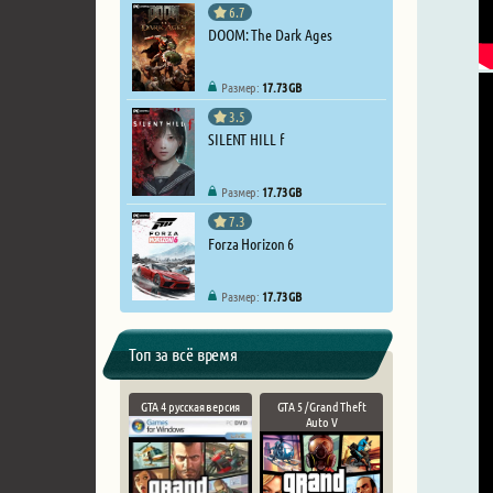
6.7
DOOM: The Dark Ages
Размер:
17.73 GB
3.5
SILENT HILL f
Размер:
17.73 GB
7.3
Forza Horizon 6
Размер:
17.73 GB
Топ за всё время
GTA 4 русская версия
GTA 5 / Grand Theft
Auto V