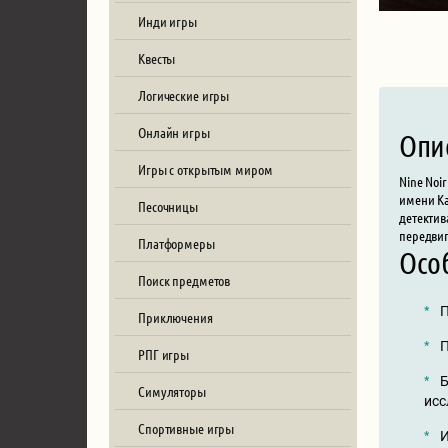
Инди игры
Квесты
Логические игры
Онлайн игры
Опи
Игры с открытым миром
Nine Noi
имени Ка
Песочницы
детектив
передвиг
Платформеры
Осо
Поиск предметов
П
Приключения
П
РПГ игры
Б
Симуляторы
исс
Спортивные игры
И