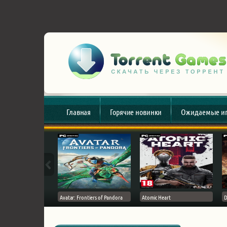
Главная
Горячие новинки
Ожидаемые и
esert
Avatar: Frontiers of Pandora
Atomic Heart
D