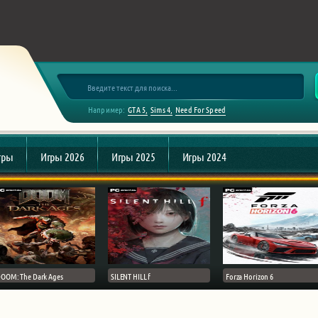
Например:
GTA 5
Sims 4
Need For Speed
гры
Игры 2026
Игры 2025
Игры 2024
OOM: The Dark Ages
SILENT HILL f
Forza Horizon 6