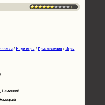
6
2
оломки
/
Инди игры
/
Приключения
/
Игры
s
, Немецкий
 Немецкий