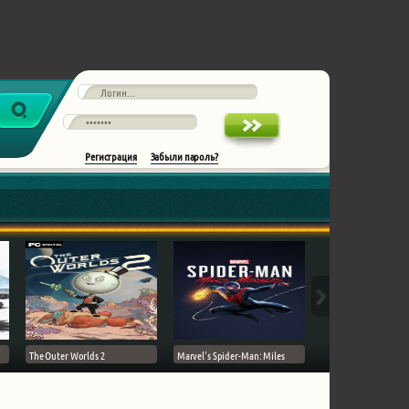
Регистрация
Забыли пароль?
The Outer Worlds 2
Marvel's Spider-Man: Miles
Ghost of Tsushima на 