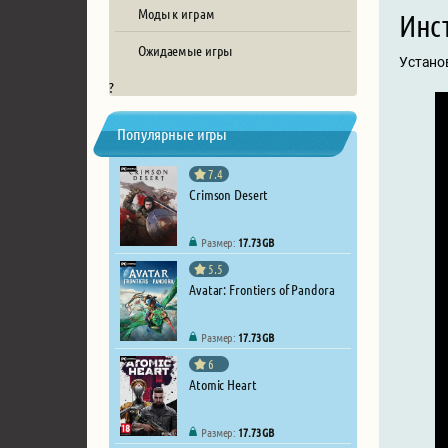
Моды к играм
Инст
Ожидаемые игры
Установ
?
Популярные игры
7.4
Crimson Desert
Размер:
17.73 GB
5.5
Avatar: Frontiers of Pandora
Размер:
17.73 GB
6
Atomic Heart
Размер:
17.73 GB