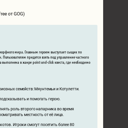
Free от GOG)
поморфного мира. Главным героем выступает сыщик по
. Пользователям придется взять под управление частного
 выполнена в жанре point-and-click квеста, где необходимо
фиозных семейств: Мяунтемьи и Котулетти.
подсказывать и помогать герою.
лнять роль второго напарника во время
сматривать местность от её лица.
отов. Игроки смогут посетить более 80