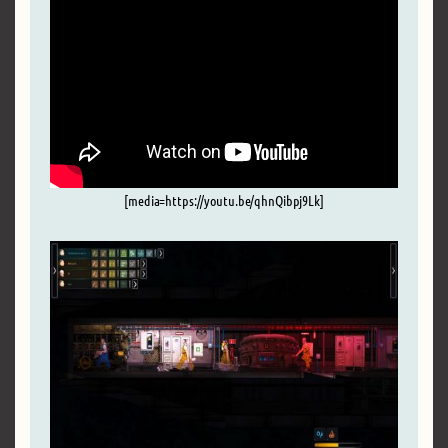
[media=https://youtu.be/qhnQibpj9Lk]