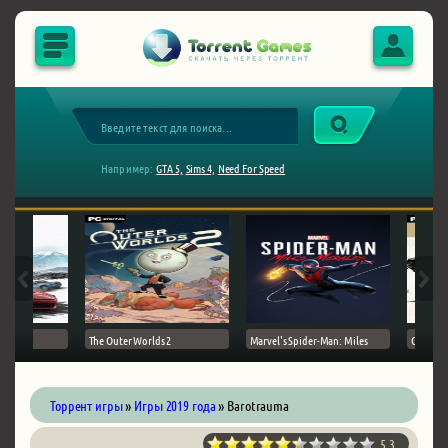
Например:
GTA 5,
Sims 4,
Need For Speed
The Outer Worlds 2
Marvel's Spider-Man: Miles
Ghost of
Торрент игры
»
Игры 2019 года
» Barotrauma
5.3