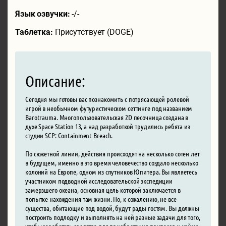
Язык озвучки:
-/-
Таблетка:
Присутствует (DOGE)
Описание:
Сегодня мы готовы вас познакомить с потрясающей ролевой
игрой в необычном футуристическом сеттинге под названием
Barotrauma. Многопользовательская 2D песочница создана в
духе Space Station 13, а над разработкой трудились ребята из
студии SCP: Containment Breach.
По сюжетной линии, действия происходят на несколько сотен лет
в будущем, именно в это время человечество создало несколько
колоний на Европе, одном из спутников Юпитера. Вы являетесь
участником подводной исследовательской экспедиции
замерзшего океана, основная цель которой заключается в
попытке нахождения там жизни. Но, к сожалению, не все
существа, обитающие под водой, будут рады гостям. Вы должны
построить подлодку и выполнять на ней разные задачи для того,
чтобы заработать средства для приобретения припасов и найма