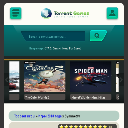
Например:
GTA 5,
Sims 4,
Need For Speed
The Outer Worlds 2
Marvel's Spider-Man: Miles
Ghost of
Торрент игры
»
Игры 2018 года
» Symmetry
10