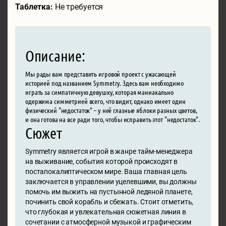
Таблетка:
Не требуется
Описание:
Мы рады вам представить игровой проект с ужасающей
историей под названием Symmetry. Здесь вам необходимо
играть за симпатичную девушку, которая маниакально
одержима симметрией всего, что видит, однако имеет один
физический "недостаток" – у неё глазные яблоки разных цветов,
и она готова на все ради того, чтобы исправить этот "недостаток".
Сюжет
Symmetry является игрой в жанре тайм-менеджера
на выживание, события которой происходят в
постапокалиптическом мире. Ваша главная цель
заключается в управлении уцелевшими, вы должны
помочь им выжить на пустынной ледяной планете,
починить свой корабль и сбежать. Стоит отметить,
что глубокая и увлекательная сюжетная линия в
сочетании с атмосферной музыкой и графическим