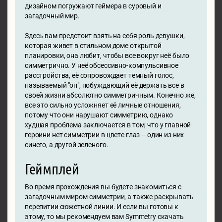
дизайном погружают геймера в суровый и
загадочный мир.
Здесь вам предстоит взять на себя роль девушки,
которая живет в стильном доме открытой
планировки, она любит, чтобы все вокруг неё было
симметрично. У неё обсессивно-компульсивное
расстройства, её сопровождает темный голос,
называемый "он", побуждающий её держать все в
своей жизни абсолютно симметричным. Конечно же,
все это сильно усложняет её личные отношения,
потому что они нарушают симметрию, однако
худшая проблема заключается в том, что у главной
героини нет симметрии в цвете глаз – один из них
синего, а другой зеленого.
Геймплей
Во время прохождения вы будете знакомиться с
загадочным миром симметрии, а также раскрывать
перепитии сюжетной линии. И если вы готовы к
этому, то мы рекомендуем вам Symmetry скачать