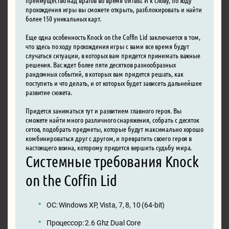
прохождения игры вы сможете открыть, разблокировать и найти
более 150 уникальных карт.
Еще одна особенность Knock on the Coffin Lid заключается в том,
что здесь по ходу прохождения игры с вами все время будут
случаться ситуации, в которых вам придется принимать важные
решения. Вас ждет более пяти десятков разнообразных
рандомных событий, в которых вам придется решать, как
поступить и что делать, и от которых будет зависеть дальнейшее
развитие сюжета.
Придется заниматься тут и развитием главного героя. Вы
сможете найти много различного снаряжения, собрать с десяток
сетов, подобрать предметы, которые будут максимально хорошо
комбинироваться друг с другом, и превратить своего героя в
настоящего воина, которому придется вершить судьбу мира.
Системные требования Knock
on the Coffin Lid
ОС: Windows XP, Vista, 7, 8, 10 (64-bit)
Процессор: 2.6 Ghz Dual Core