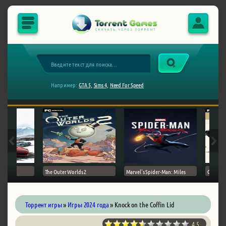
Например:
GTA 5,
Sims 4,
Need For Speed
The Outer Worlds 2
Marvel's Spider-Man: Miles
Ghost of
Торрент игры
»
Игры 2024 года
» Knock on the Coffin Lid
4.5