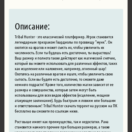
Описание:
Tribal Hunter - это классический платформер. Игрок становится
легендарным призраком Гвардиолы по прозвищу "мунк". Он
охотится на врагов и может съесть их, чтобы увеличить их
численность. Если ты будешь есть достаточно, ты вырастешь!
Ваш размер и полнота также действуют как магический счетчик,
который вы можете использовать для различных эффектов, таких
как исцеление или наложение, например, огненный шар!
Охотьтесь на различных врагов и ешьте, чтобы увеличить свою
сытость. Если вы будете есть достаточно, то сможете даже
немного подрасти! Кроме того, количество магии зависит от ее
размера и совершенства, которые затем могут быть
использованы для всех видов эффектов (исцеление, мощное
атакующее заклинание). Будь быстрым и ловким или большим
и ответственным! Tribal Hunter скачать торрент на русском на ПК
бесплатно вы сможете по ссылкам ниже.
Рост выше имеет как преимущества, так и недостатки. Рана
становится намного прочнее при больших размерах, а также
увеличивает сопротивление повреждению эластика по всему