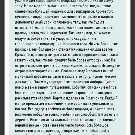
телу! Но по мере того, как вы становитесь больше, вы также
становитесь большей мишенью для своих врагов. Кроме того,
некоторые виды вражеских атак являются острыми и наносят
дополнительный урон их плотному телу, так что будьте
осторожны! Увеличивая размер магии, вы можете иметь как
преимущества, так и недостатки. Так, например, вы можете
получить более сильный удар, но также увеличить
сопротивление повреждению большого тела. Но чем больше их
приходит, тем больше они становятся мишенями для врагов.
Кроме того, некоторые враги также могут спровоцировать атаки
захватчиков, так что вам следует быть более осторожными! На
острове можно встретить большое количество людей. Исследуйте
остров и поговорите с ними. Спасение людей поможет вашей
маленькой деревне вырасти и сделать ее популярным местом
для жизни. Они могут предоставить полезную информацию и
помочь вам в вашем путешествии. События, описанные в Tribal
hunter, происходят на таинственном острове, тайна которого
раскрывается игрокам. Карта разделена на 9 регионов. Каждый
из них предлагает в конечном итоге сразиться с уникальным
боссом. Все лидеры требуют особого подхода, и некоторых из
них можно победить только необычным способом. Там же есть и
деревня. Во время игры главный герой записывает различные
ненаписанные и осваивает это место-полюс. Есть большое
количество врагов, преграждающих вам путь. Tribal hunter