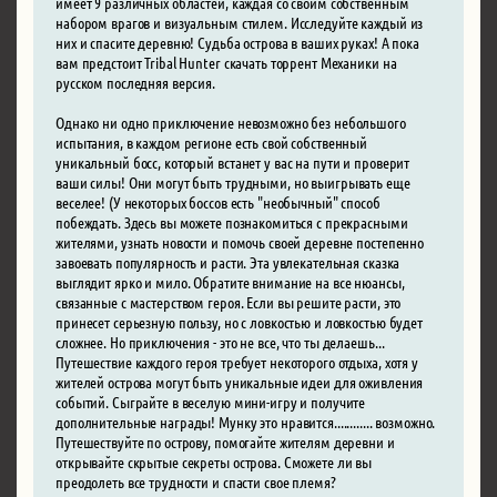
имеет 9 различных областей, каждая со своим собственным
набором врагов и визуальным стилем. Исследуйте каждый из
них и спасите деревню! Судьба острова в ваших руках! А пока
вам предстоит Tribal Hunter скачать торрент Механики на
русском последняя версия.
Однако ни одно приключение невозможно без небольшого
испытания, в каждом регионе есть свой собственный
уникальный босс, который встанет у вас на пути и проверит
ваши силы! Они могут быть трудными, но выигрывать еще
веселее! (У некоторых боссов есть "необычный" способ
побеждать. Здесь вы можете познакомиться с прекрасными
жителями, узнать новости и помочь своей деревне постепенно
завоевать популярность и расти. Эта увлекательная сказка
выглядит ярко и мило. Обратите внимание на все нюансы,
связанные с мастерством героя. Если вы решите расти, это
принесет серьезную пользу, но с ловкостью и ловкостью будет
сложнее. Но приключения - это не все, что ты делаешь...
Путешествие каждого героя требует некоторого отдыха, хотя у
жителей острова могут быть уникальные идеи для оживления
событий. Сыграйте в веселую мини-игру и получите
дополнительные награды! Мунку это нравится............ возможно.
Путешествуйте по острову, помогайте жителям деревни и
открывайте скрытые секреты острова. Сможете ли вы
преодолеть все трудности и спасти свое племя?