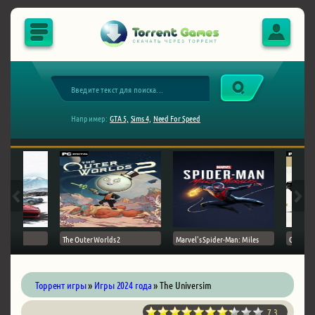
Например:
GTA 5,
Sims 4,
Need For Speed
The Outer Worlds 2
Marvel's Spider-Man: Miles
Ghost of
Торрент игры
»
Игры 2024 года
» The Universim
7.3