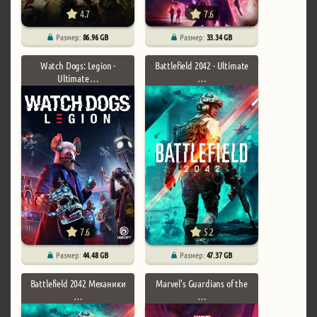
4.7
7.6
Размер:
86.96 GB
Размер:
33.34 GB
Watch Dogs: Legion -
Battlefield 2042 - Ultimate
Ultimate …
…
7.6
5.2
Размер:
44.48 GB
Размер:
47.37 GB
Battlefield 2042 Механики
Marvel's Guardians of the
…
…