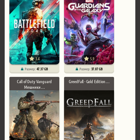
3.4
5.9
Размер:
47.37 GB
Размер:
37.07 GB
Call of Duty Vanguard
GreedFall - Gold Edition …
Механики …