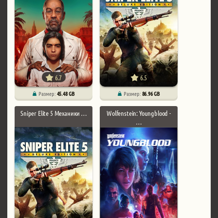
6.7
6.5
Размер:
45.48 GB
Размер:
86.96 GB
Sniper Elite 5 Механики …
Wolfenstein: Youngblood -
…