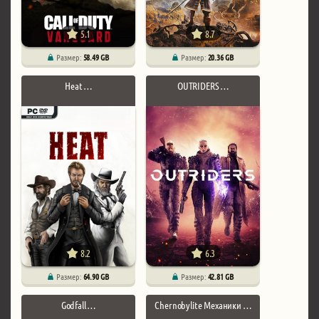
5.1
8.7
Размер:
58.49 GB
Размер:
20.36 GB
Heat …
OUTRIDERS …
8.2
6.3
Размер:
64.90 GB
Размер:
42.81 GB
Godfall …
Chernobylite Механики …