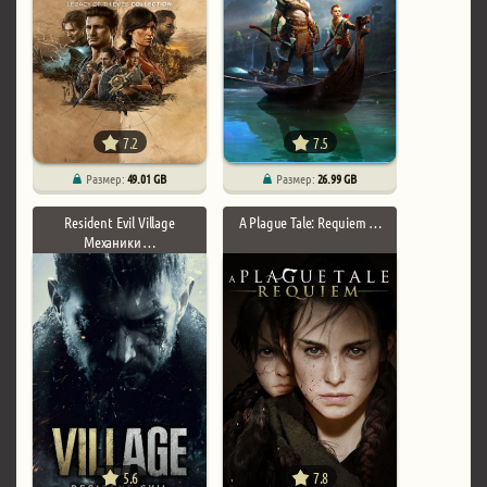
7.2
7.5
Размер:
49.01 GB
Размер:
26.99 GB
Resident Evil Village
A Plague Tale: Requiem …
Механики …
5.6
7.8