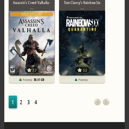
Assassin's Creed Valhalla -
Tom Clancy's Rainbow Six
…
…
7.7
3.5
Размер:
30.31 GB
Размер:
1
2
3
4