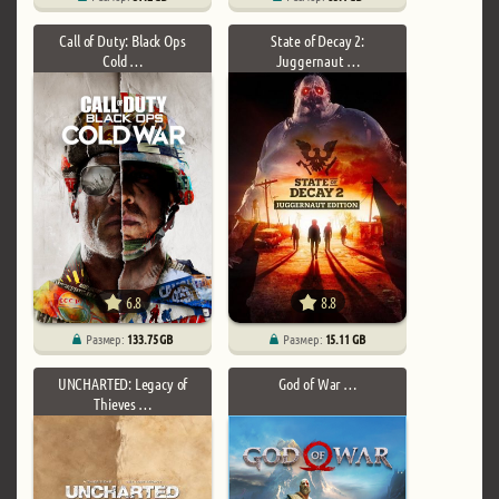
Call of Duty: Black Ops
State of Decay 2:
Cold …
Juggernaut …
6.8
8.8
Размер:
133.75 GB
Размер:
15.11 GB
UNCHARTED: Legacy of
God of War …
Thieves …