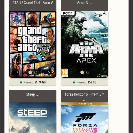
GTA 5 / Grand Theft Auto V
Arma 3 …
…
7.1
7.3
Размер:
91.74 GB
Размер:
156 GB
Steep …
Forza Horizon 5 - Premium
…