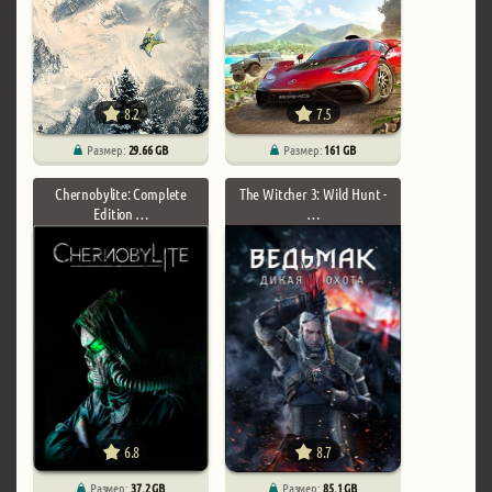
8.2
7.5
Размер:
29.66 GB
Размер:
161 GB
Chernobylite: Complete
The Witcher 3: Wild Hunt -
Edition …
…
6.8
8.7
Размер:
37.2 GB
Размер:
85.1 GB