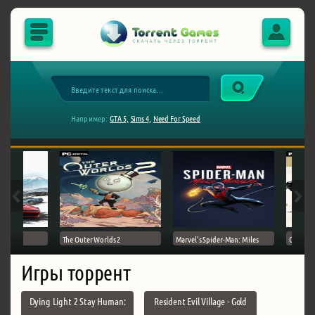
Например:
GTA 5,
Sims 4,
Need For Speed
The Outer Worlds 2
Marvel's Spider-Man: Miles
Ghost of
Игры торрент
Dying Light 2 Stay Human:
Resident Evil Village - Gold
…
…