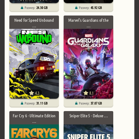
Размер:
24.30 GB
Размер:
45.92 GB
Need for Speed Unbound
Marvel's Guardians of the
…
…
4.3
8.1
Размер:
31.11 GB
Размер:
37.07 GB
Far Cry 6 - Ultimate Edition
Sniper Elite 5 - Deluxe …
…