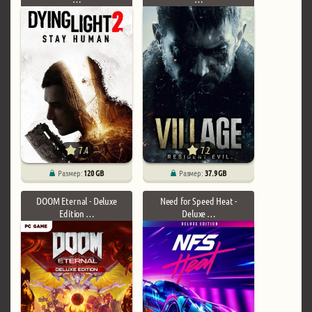
7.4
7.2
Размер:
120 GB
Размер:
37.9 GB
DOOM Eternal - Deluxe
Need for Speed Heat -
Edition …
Deluxe …