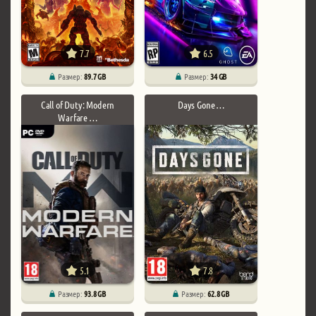
7.7
6.5
Размер:
89.7 GB
Размер:
34 GB
Call of Duty: Modern
Days Gone …
Warfare …
5.1
7.8
Размер:
93.8 GB
Размер:
62.8 GB