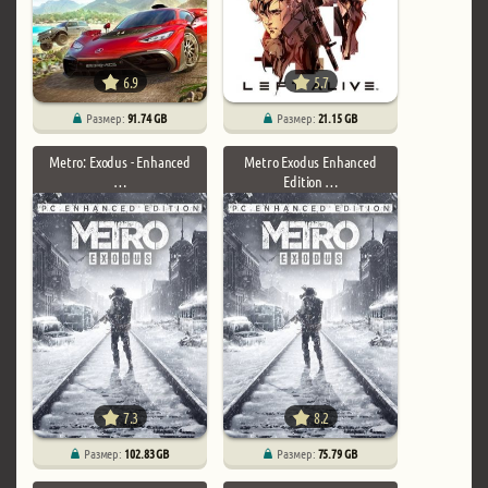
6.9
5.7
Размер:
91.74 GB
Размер:
21.15 GB
Metro: Exodus - Enhanced
Metro Exodus Enhanced
…
Edition …
7.3
8.2
Размер:
102.83 GB
Размер:
75.79 GB