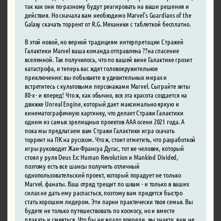
так как они по-разному будут реагировать на ваши решения и
действия. Но сначала вам необходимо Marvel's Guardians of the
Galaxy скачать торрент от R.G. Механики с таблеткой бесплатно.
В этой новой, но верной традициям интерпретации Стражей
Галактики Marvel ваша команда отправлена ??на спасение
вселенной. Так получилось, что по вашей вине Галактике грозит
катастрофа, и теперь вас ждет головокружительное
приключение: вы побываете в удивительных мирах и
встретитесь с культовыми персонажами Marvel. Сыграйте хиты
80-х - и вперед! Что ж, как обычно, вся эта красота создается на
движке Unreal Engine, который дает максимально яркую и
кинематографичную картинку, что делает Стражи Галактики
одним из самых зрелищных проектов ААА осени 2021 года. А
пока мы предлагаем вам Стражи Галактики игра скачать
торрент на ПК на русском. Что ж, стоит отметить, что разработкой
игры руководит Жан-Франсуа Дугас, тот же человек, который
стоял у руля Deus Ex: Human Revolution и Mankind Divided,
поэтому есть все шансы получить отличный
однопользовательский проект, который порадует не только
Marvel. фанаты. Ваш отряд трещит по швам - и только в ваших
силах не дать ему распасться, поэтому вам придется быстро
стать хорошим лидером. Эти парни практически твоя семья. Вы
будете не только путешествовать по космосу, но и вместе
плакать и смеяться. Что бы ни ждало впереди, вы знаете, вам не