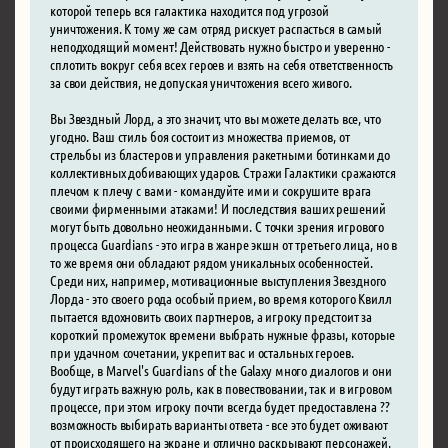
которой теперь вся галактика находится под угрозой
уничтожения. К тому же сам отряд рискует распасться в самый
неподходящий момент! Действовать нужно быстро и уверенно -
сплотить вокруг себя всех героев и взять на себя ответственность
за свои действия, не допуская уничтожения всего живого.
Вы Звездный Лорд, а это значит, что вы можете делать все, что
угодно. Ваш стиль боя состоит из множества приемов, от
стрельбы из бластеров и управления ракетными ботинками до
коллективных добивающих ударов. Стражи Галактики сражаются
плечом к плечу с вами - командуйте ими и сокрушите врага
своими фирменными атаками! И последствия ваших решений
могут быть довольно неожиданными. С точки зрения игрового
процесса Guardians - это игра в жанре экшн от третьего лица, но в
то же время они обладают рядом уникальных особенностей.
Среди них, например, мотивационные выступления Звездного
Лорда - это своего рода особый прием, во время которого Квилл
пытается вдохновить своих партнеров, а игроку предстоит за
короткий промежуток времени выбрать нужные фразы, которые
при удачном сочетании, укрепит вас и остальных героев.
Вообще, в Marvel's Guardians of the Galaxy много диалогов и они
будут играть важную роль, как в повествовании, так и в игровом
процессе, при этом игроку почти всегда будет предоставлена ??
возможность выбирать варианты ответа - все это будет оживают
от происходящего на экране и отлично раскрывают персонажей,