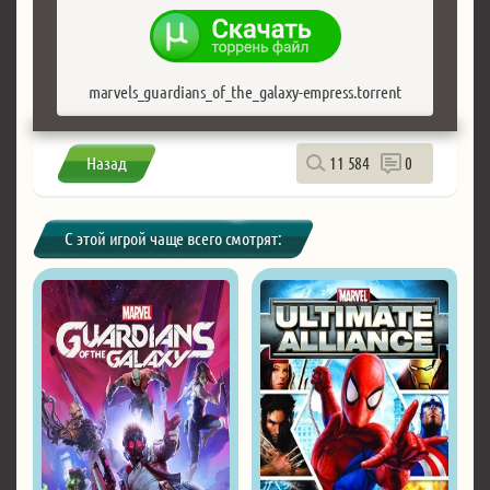
marvels_guardians_of_the_galaxy-empress.torrent
Назад
11 584
0
С этой игрой чаще всего смотрят: