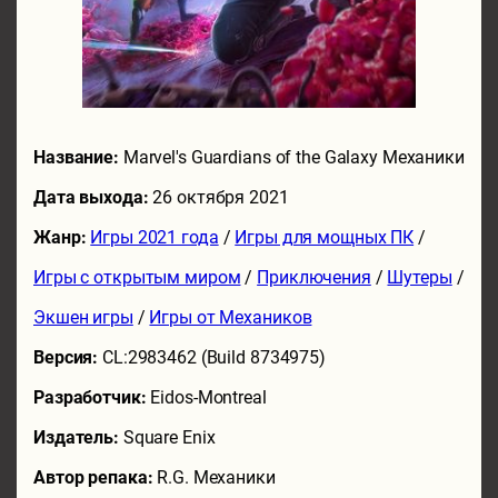
Название:
Marvel's Guardians of the Galaxy Механики
Дата выхода:
26 октября 2021
Жанр:
Игры 2021 года
/
Игры для мощных ПК
/
Игры с открытым миром
/
Приключения
/
Шутеры
/
Экшен игры
/
Игры от Механиков
Версия:
CL:2983462 (Build 8734975)
Разработчик:
Eidos-Montreal
Издатель:
Square Enix
Автор репака:
R.G. Механики