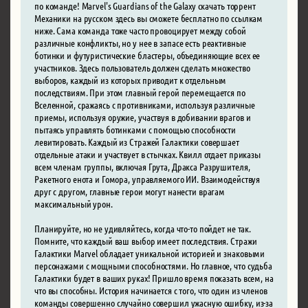
по команде! Marvel's Guardians of the Galaxy скачать торрент
Механики на русском здесь вы сможете бесплатно по ссылкам
ниже. Сама команда тоже часто провоцирует между собой
различные конфликты, но у нее в запасе есть реактивные
ботинки и футуристические бластеры, объединяющие всех ее
участников. Здесь пользователь должен сделать множество
выборов, каждый из которых приводит к отдельным
последствиям. При этом главный герой перемещается по
Вселенной, сражаясь с противниками, используя различные
приемы, используя оружие, участвуя в добивании врагов и
пытаясь управлять ботинками с помощью способности
левитировать. Каждый из Стражей Галактики совершает
отдельные атаки и участвует в стычках. Квилл отдает приказы
всем членам группы, включая Грута, Дракса Разрушителя,
Ракетного енота и Гомора, управляемого ИИ. Взаимодействуя
друг с другом, главные герои могут нанести врагам
максимальный урон.
Планируйте, но не удивляйтесь, когда что-то пойдет не так.
Помните, что каждый ваш выбор имеет последствия. Стражи
Галактики Marvel обладает уникальной историей и знаковыми
персонажами с мощными способностями. Но главное, что судьба
Галактики будет в ваших руках! Пришло время показать всем, на
что вы способны. История начинается с того, что один из членов
команды совершенно случайно совершил ужасную ошибку, из-за