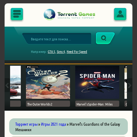
Например:
GTA 5,
Sims 4,
Need For Speed
The Outer Worlds 2
Marvel's Spider-Man: Miles
Ghost of
Торрент игры
»
Игры 2021 года
» Marvel's Guardians of the Galaxy
Механики