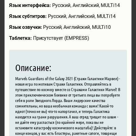
Язык интерфейса:
Русский, Английский, MULTi14
Язык субтитров:
Русский, Английский, MULTi14
Язык озвучки:
Русский, Английский, MULTi10
Таблетка:
Присутствует (EMPRESS)
Описание:
Marvels Guardians of the Galaxy 2021 (Стражи Галактики Марвел) -
новая игра по мотивам Стражи Галактики. Отправляйтесь в
путешествие по космосу вместе со Стражами Галактики Marvel! В
этом приключенческом боевике от третьего лица вы попробуете
себя в роли Звездного Лорда. Ваши лидерские качества
сомнительны, но ваша необычная команда с вами! Какой-то
идиот (точно не вы) что-то напортачил, и теперь Галактика
находится на грани разрушения. А ваш отряд трещит по швам -
не дайте ему распасться (по крайней мере, пока вы не
остановите катастрофу космического масштаба)! Действуйте: в
конце концов, у вас есть бластеры, ракетные сапоги, товарищи