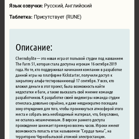
Язык озвучки:
Русский, Английский
Таблетка:
Присутствует (RUNE)
Описание:
Chernobylite — это новая игра от польской студии под названием
The Farm 51, которая стала доступна игрокам 16 октября 2019
года. Но те, кто поддерживал начинания компании в разработке
данной игры на платформе Kickstarter, получили доступ к
закрытому альфа-тестированиюещё 17 сентября. У всех, кто
вложил деньги в этот проект, была возможность найти
недостатки и баги, а также высказать своё мнение команде
разработчиков. К разработке своей видеоигры команда студии
отнеслась довольно серьёзно, и даже неоднократно посещала
зону отчуждения для того, чтобы проникнуться атмосферой этого
места и собрать весь необходимый материал, что, безусловно,
не осталось незамеченным. В версии раннего доступа
прохождение занимает примерно восемь часов. Игроки имеют
возможность попасть в так называемое “Сердце тьмы”, на
территорию Чернобыльской атомной электростанции.