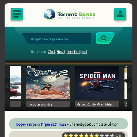
Например:
GTA 5,
Sims 4,
Need For Speed
The Outer Worlds 2
Marvel's Spider-Man: Miles
Ghost of
Торрент игры
»
Игры 2021 года
» Chernobylite: Complete Edition
6.8