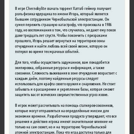
В игре Chernobylite скачать торрент Хаттаб геймер получает
роль физика-ядерщика по имени Игорь, который является
бывшим сотрудником Чернобыльской электростанции. Он
сумел пережить страшную катастрофу, что произошла в 1986
году, но воспоминания о том, что случилось, не дают ему покоя
даже тридцать лет спустя. Чтобы покончить с призраками
прошлого, Игорь решает вернуться на территорию зоны
отчуждения и найти любовь всей своей жизни, которую он
потерял во время тех мрачных событий.
Для того, чтобы осуществить задуманное, вам понадобится
экипировка, собранные ресурсы и информация, а также
союзники. Сложность выживания в зоне отчуждения возрастает с
каждым днём, поэтому найденные ресурсы следует
использовать для крафта своего оружия и снаряжения. Не стоит
забывать и о расширении и укреплении базы, которая сможет
защитить вас от всяческих сверхъестественных угроз извне.
В игрок может рассчитывать на помощь сталкеров-союзников,
которые могут отправляться на определённые миссии для
экономии времени. Разработчики продукта утверждают, что все
решения и действия игрока имеют значительное влияние не
только на сам сюжет, но и на территорию Чернобыльской
атомной электростанции. Пока что игра доступна только для