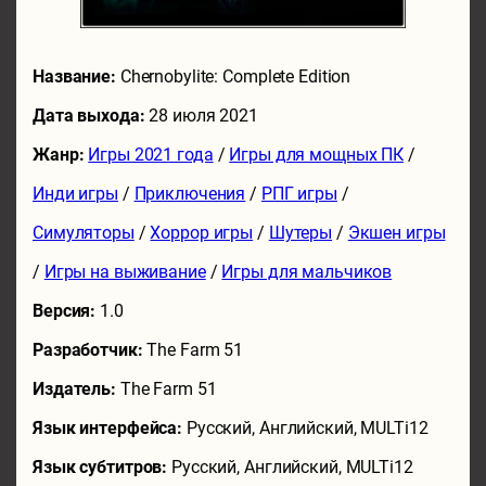
Название:
Chernobylite: Complete Edition
Дата выхода:
28 июля 2021
Жанр:
Игры 2021 года
/
Игры для мощных ПК
/
Инди игры
/
Приключения
/
РПГ игры
/
Симуляторы
/
Хоррор игры
/
Шутеры
/
Экшен игры
/
Игры на выживание
/
Игры для мальчиков
Версия:
1.0
Разработчик:
The Farm 51
Издатель:
The Farm 51
Язык интерфейса:
Русский, Английский, MULTi12
Язык субтитров:
Русский, Английский, MULTi12