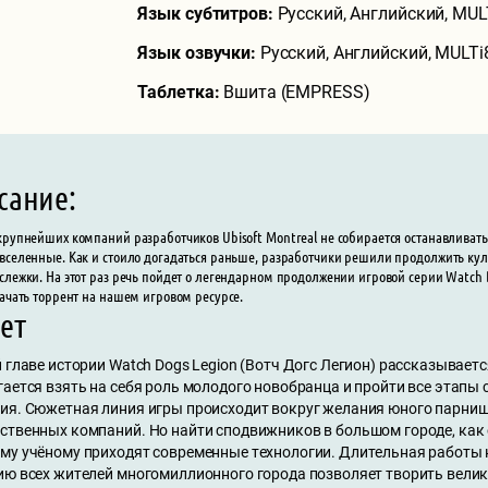
Язык субтитров:
Русский, Английский, MUL
Язык озвучки:
Русский, Английский, MULTi
Таблетка:
Вшита (EMPRESS)
сание:
крупнейших компаний разработчиков Ubisoft Montreal не собирается останавливать
вселенные. Как и стоило догадаться раньше, разработчики решили продолжить кул
слежки. На этот раз речь пойдет о легендарном продолжении игровой серии Watch D
качать торрент на нашем игровом ресурсе.
ет
 главе истории Watch Dogs Legion (Вотч Догс Легион) рассказываетс
гается взять на себя роль молодого новобранца и пройти все этапы
ия. Сюжетная линия игры происходит вокруг желания юного парниш
ственных компаний. Но найти сподвижников в большом городе, как о
му учёному приходят современные технологии. Длительная работы 
ию всех жителей многомиллионного города позволяет творить велик