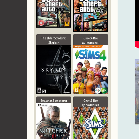
The Elder Scrolls V:
Симс 4 Все
Skyrim -
дополнения
Ведьмак 3 со всеми
Симс 3 Все
дополнения