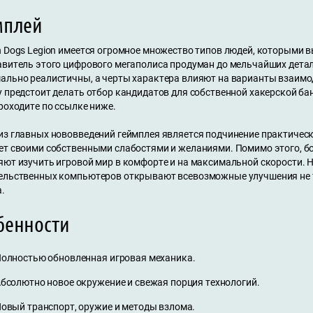
мплей
h Dogs Legion имеется огромное множество типов людей, которыми в
авитель этого цифрового мегаполиса продуман до мельчайших детал
ально реалистичны, а черты характера влияют на варианты взаимо
 предстоит делать отбор кандидатов для собственной хакерской бан
роходите по ссылке ниже.
из главных нововведений геймплея является подчинение практичес
ет своими собственными слабостями и желаниями. Помимо этого, б
яют изучить игровой мир в комфорте и на максимальной скорости. 
ельственных компьютеров открывают всевозможные улучшения не то
.
бенности
олностью обновленная игровая механика.
бсолютно новое окружение и свежая порция технологий.
овый транспорт, оружие и методы взлома.