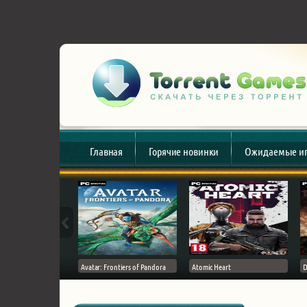
Главная
Горячие новинки
Ожидаемые и
esert
Avatar: Frontiers of Pandora
Atomic Heart
D