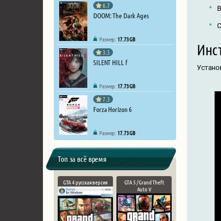
6.7
В
DOOM: The Dark Ages
С
Размер:
17.73 GB
Инст
3.5
SILENT HILL f
Установ
Размер:
17.73 GB
7.3
Forza Horizon 6
Размер:
17.73 GB
Топ за всё время
GTA 4 русская версия
GTA 5 / Grand Theft
Auto V