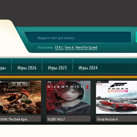
Например:
GTA 5
Sims 4
Need For Speed
гры
Игры 2026
Игры 2025
Игры 2024
OOM: The Dark Ages
SILENT HILL f
Forza Horizon 6