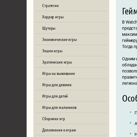
Стратегии
Гей
Хоррор игры
В Watc
Шутеры
предст
максим
Экономические игры
геймеру
Тогда п
Экшен игры
Одним 
Эротические игры
облада
позвол
Игры на выживание
правит
легиона
Игры для девочек
Осо
Игры для детей
Игры для мальчиков
П
Сборники игр
А
Дополнения к играм
Н