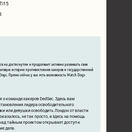
Ti15
8
ся на достигнутом и продолжает активно развивать свои
ьтовую историю противостояния хакеров и государственной
ogs. Прямо сейчас у вас есть возможность Watch Dogs
я о команде хакеров DedSec. Здесь вам
 становления лидера освободительного
ки или девушки освободить Лондон от власти
казалось, не так просто, и здесь на помощь
над тайным проектом открывает доступ к
ие дела.