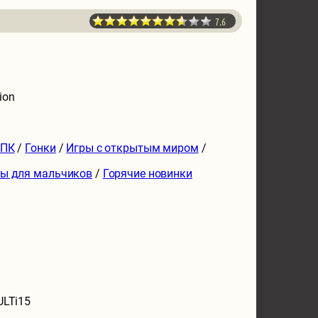
7.6
ion
 ПК
/
Гонки
/
Игры с открытым миром
/
ы для мальчиков
/
Горячие новинки
ULTi15