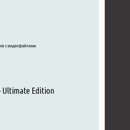
хив с видеофайлами
Ultimate Edition