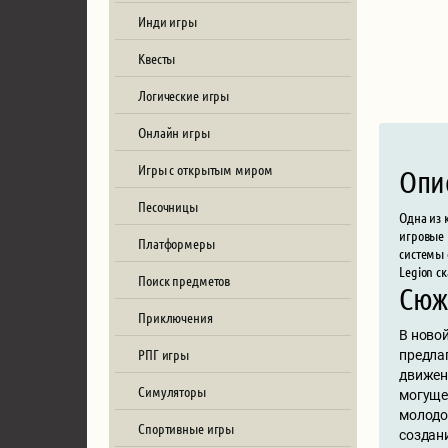
Инди игры
Квесты
Логические игры
Онлайн игры
Игры с открытым миром
Опи
Песочницы
Одна из 
игровые 
Платформеры
системы 
Legion с
Поиск предметов
Сюж
Приключения
В новой
РПГ игры
предла
движен
Симуляторы
могуще
молодо
Спортивные игры
создан