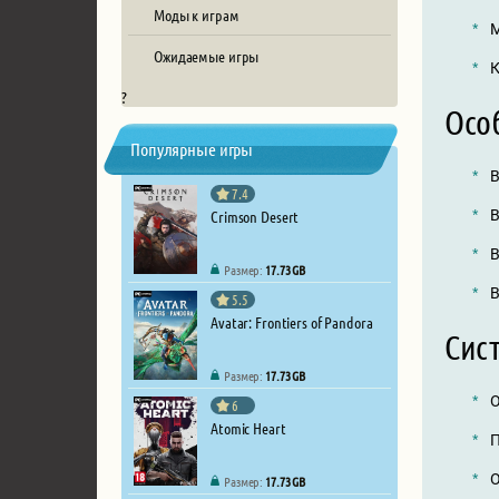
Моды к играм
М
Ожидаемые игры
К
?
Осо
Популярные игры
В
7.4
Crimson Desert
В
В
Размер:
17.73 GB
В
5.5
Avatar: Frontiers of Pandora
Сист
Размер:
17.73 GB
О
6
Atomic Heart
П
О
Размер:
17.73 GB