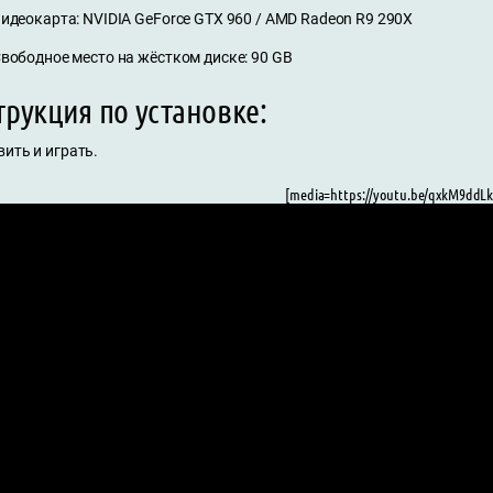
идеокарта: NVIDIA GeForce GTX 960 / AMD Radeon R9 290X
вободное место на жёстком диске: 90 GB
рукция по установке:
ить и играть.
[media=https://youtu.be/qxkM9ddLk