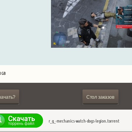
8 GB
начать?
Стол заказов
r_g_-mechanics-watch-dogs-legion.torrent