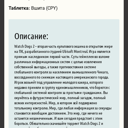
Таблетка:
Вшита (CPY)
Описание:
Watch Dogs 2 – вторая часть культового экшена в открытом мире
на ПК, разработанного студией Ubisoft Montreal. Игра является
прямым наследником первой части. Суть геймплея во взломе
различных информационных систем с целью извлечения
собственной выгоды, а также противостояния системе
глобального контроля за населением вымышленного Чикаго,
воссозданного по снимкам настоящего американского города.
Игрок возьмёт под управление молодого хакера, которого
недавно приняли в группу единомышленников, что борются с
глобальной системой контроля за простыми гражданами. Вы
окунётесь в футуристический мир, полный загадок, полный
всяких интересностей. Мир, в котором всё подвержено
тотальному контролю. Мир, где любая информация за секунды
становится всеобщим достоянием. Это мир, где ничего не
останется незамеченным. И вам сегодня предстоит с этим
бороться. Обязательно скачивайте торрент Watch Dogs 2 и