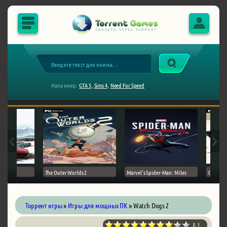
Например:
GTA 5,
Sims 4,
Need For Speed
The Outer Worlds 2
Marvel's Spider-Man: Miles
Ghost of
Торрент игры
»
Игры для мощных ПК
» Watch Dogs 2
8.1