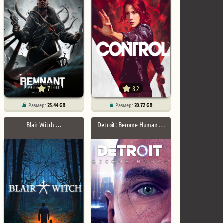
7
8.2
Размер:
25.44 GB
Размер:
20.72 GB
Blair Witch …
Detroit: Become Human …