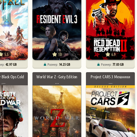
5.5
10
6.9
мер:
42.97 GB
Размер:
14.25 GB
Размер:
77.03 GB
y Black Ops Cold
World War Z - Goty Edition
Project CARS 3 Механики
…
…
…