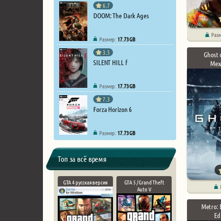
6.7
DOOM: The Dark Ages
Раз
Размер:
17.73 GB
3.5
Ghost 
SILENT HILL f
Мех
Размер:
17.73 GB
7.3
Forza Horizon 6
Размер:
17.73 GB
Топ за всё время
GTA 4 русская версия
GTA 5 / Grand Theft
Auto V
Metro: 
Ed