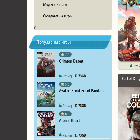
Моды к играм
Ожидаемые игры
?
Популярные игры
7.4
Crimson Desert
Раз
Размер:
17.73 GB
Call of Dut
5.5
Avatar: Frontiers of Pandora
Размер:
17.73 GB
6
Atomic Heart
Размер:
17.73 GB