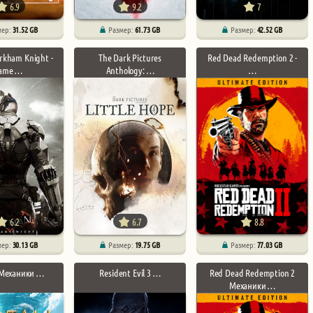
6.9
9.2
7
мер:
31.52 GB
Размер:
61.73 GB
Размер:
42.52 GB
rkham Knight -
The Dark Pictures
Red Dead Redemption 2 -
ame …
Anthology: …
…
6.2
6.7
8.8
мер:
30.13 GB
Размер:
19.75 GB
Размер:
77.03 GB
 Механики …
Resident Evil 3 …
Red Dead Redemption 2
Механики …