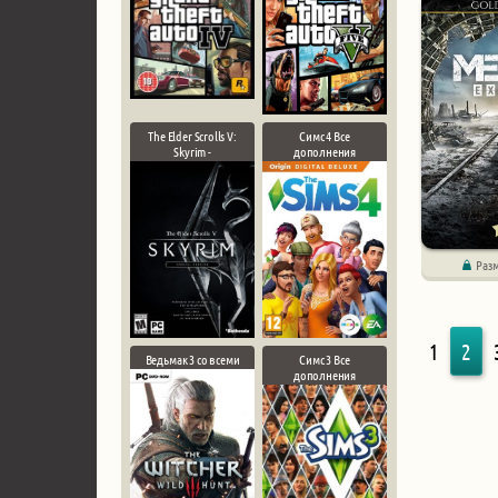
The Elder Scrolls V:
Симс 4 Все
Skyrim -
дополнения
Раз
1
2
Ведьмак 3 со всеми
Симс 3 Все
дополнения