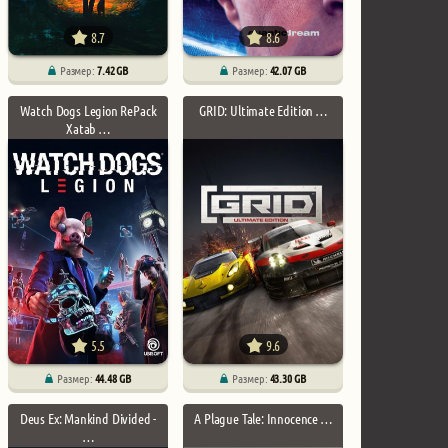
8.7
8.6
Размер:
7.42 GB
Размер:
42.07 GB
Watch Dogs Legion RePack
GRID: Ultimate Edition …
Xatab …
5.5
9.6
Размер:
44.48 GB
Размер:
43.30 GB
Deus Ex: Mankind Divided -
A Plague Tale: Innocence …
…