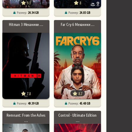
9.1
8
Размер:
24.34 GB
Размер:
24.85 GB
Hitman 3 Механики …
Far Cry 6 Механики …
7.8
8.7
Размер:
49.39 GB
Размер:
45.48 GB
Remnant: From the Ashes
Control - Ultimate Edition
…
…