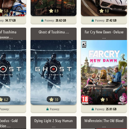
5.8
8.9
9.8
мер:
54.17 GB
Размер:
20.62 GB
Размер:
27.42 GB
of Tsushima
Ghost of Tsushima …
Far Cry New Dawn - Deluxe
аники …
…
6.2
10
9
Размер:
Размер:
Размер:
25.01 GB
Exodus - Gold
Dying Light 2 Stay Human
Wolfenstein: The Old Blood
ition …
…
…