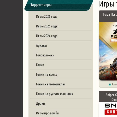
Игры 
Торрент игры
Forza Hori
Игры 2026 года
Игры 2025 года
Игры 2024 года
Аркады
Головоломки
Гонки
Гонки на двоих
Гонки на мотоциклах
Раз
Гонки на русских машинах
Sniper 
Con
Драки
Игры про зомби