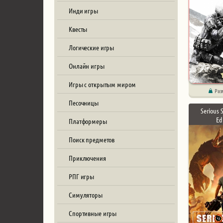
Инди игры
Квесты
Логические игры
Онлайн игры
Игры с открытым миром
Раз
Песочницы
Serious 
Ed
Платформеры
Поиск предметов
Приключения
РПГ игры
Симуляторы
Спортивные игры