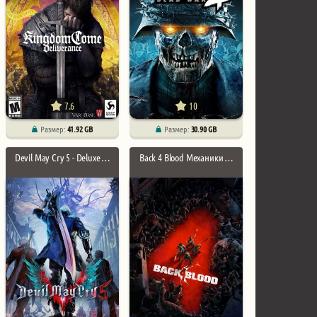
7.6
10
Размер:
41.92 GB
Размер:
30.90 GB
Devil May Cry 5 - Deluxe …
Back 4 Blood Механики …