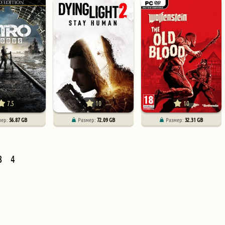
7.5
10
10
мер:
56.87 GB
Размер:
72.09 GB
Размер:
32.31 GB
3
4