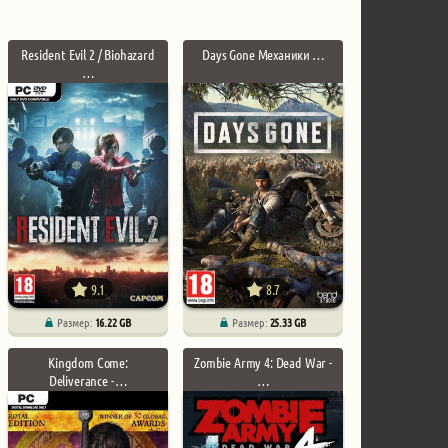
Resident Evil 2 / Biohazard
Days Gone Механики …
…
9.1
8.7
Размер:
16.22 GB
Размер:
25.33 GB
Kingdom Come:
Zombie Army 4: Dead War -
Deliverance - …
…