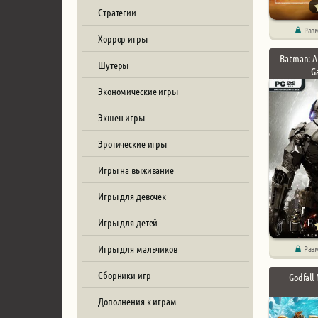
Стратегии
Раз
Хоррор игры
Batman: A
Шутеры
G
Экономические игры
Экшен игры
Эротические игры
Игры на выживание
Игры для девочек
Игры для детей
Игры для мальчиков
Раз
Сборники игр
Godfall
Дополнения к играм