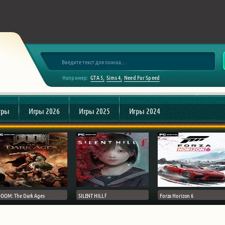
Например:
GTA 5
Sims 4
Need For Speed
гры
Игры 2026
Игры 2025
Игры 2024
OOM: The Dark Ages
SILENT HILL f
Forza Horizon 6