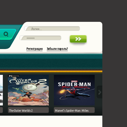
Регистрация
Забыли пароль?
The Outer Worlds 2
Marvel's Spider-Man: Miles
Ghost of Tsushima на 