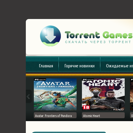
Главная
Горячие новинки
Ожидаемые и
esert
Avatar: Frontiers of Pandora
Atomic Heart
D