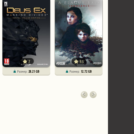
7
9.5
Размер:
28.21 GB
Размер:
12.72 GB