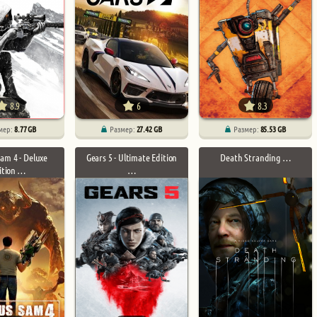
8.9
6
8.3
мер:
8.77 GB
Размер:
27.42 GB
Размер:
85.53 GB
Sam 4 - Deluxe
Gears 5 - Ultimate Edition
Death Stranding …
ition …
…