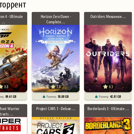
торрент
zon 4 - Ultimate
Horizon Zero Dawn -
Outriders Механики …
…
Complete …
8.8
7.8
8.3
мер:
89.61 GB
Размер:
50.08 GB
Размер:
42.81 GB
Ghost Warrior
Project CARS 3 - Deluxe …
Borderlands 3 - Ultimate …
tracts …