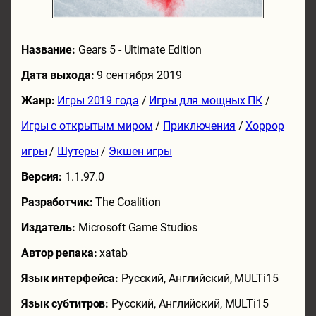
Название:
Gears 5 - Ultimate Edition
Дата выхода:
9 сентября 2019
Жанр:
Игры 2019 года
/
Игры для мощных ПК
/
Игры с открытым миром
/
Приключения
/
Хоррор
игры
/
Шутеры
/
Экшен игры
Версия:
1.1.97.0
Разработчик:
The Coalition
Издатель:
Microsoft Game Studios
Автор репака:
xatab
Язык интерфейса:
Русский, Английский, MULTi15
Язык субтитров:
Русский, Английский, MULTi15