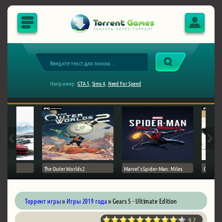
Например:
GTA 5,
Sims 4,
Need For Speed
The Outer Worlds 2
Marvel's Spider-Man: Miles
Ghost of
Торрент игры
»
Игры 2019 года
» Gears 5 - Ultimate Edition
9.2