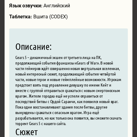
Язык озвучки:
Английский
Таблетка:
Вшита (CODEX)
Описание:
Gears 5 – динамичный экшен от третьего лица на ПК,
продолжающий события франшизы «Gears of War». В новой
части геймеров ждёт совершенно новая виртуальная вселенная,
новый интересный сюжет, продолжающий события четвёртой
части, новые герои и новые геймплейные возможности. Игрокам
предстоит взять под управление девушку по имени Кейт и
вместе с группой отправиться сражаться с новым смертоносным
врагом. Жители городка ещё не успели оправиться от
последствий битвы с Ордой Саранчи, как появился новый враг.
Пока одни восстанавливают здания после битвы, другие
вынуждены сражаться с опасным врагом. Игра ещё
разрабатывается, но как только она появится, вы сможете скачать
торрент Gears 5 с нашего сайта.
Сюжет