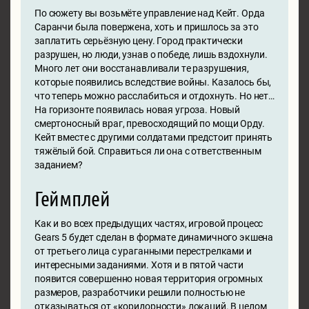
По сюжету вы возьмёте управление над Кейт. Орда
Саранчи была повержена, хоть и пришлось за это
заплатить серьёзную цену. Город практически
разрушен, но люди, узнав о победе, лишь вздохнули.
Много лет они восстанавливали те разрушения,
которые появились вследствие войны. Казалось бы,
что теперь можно расслабиться и отдохнуть. Но нет…
На горизонте появилась новая угроза. Новый
смертоносный враг, превосходящий по мощи Орду.
Кейт вместе с другими солдатами предстоит принять
тяжёлый бой. Справиться ли она с ответственным
заданием?
Геймплей
Как и во всех предыдущих частях, игровой процесс
Gears 5 будет сделан в формате динамичного экшена
от третьего лица с ураганными перестрелками и
интересными заданиями. Хотя и в пятой части
появится совершенно новая территория огромных
размеров, разработчики решили полностью не
отказываться от «коридорности» локаций. В целом