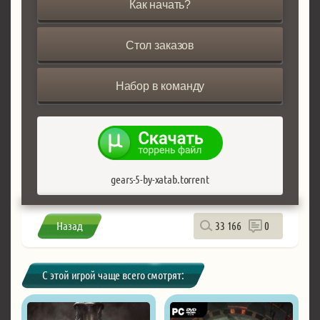
Как начать?
Стол заказов
Набор в команду
gears-5-by-xatab.torrent
Назад
33 166
0
С этой игрой чаще всего смотрят: