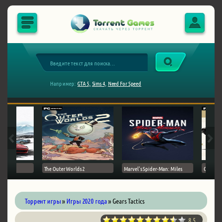
Например:
GTA 5,
Sims 4,
Need For Speed
The Outer Worlds 2
Marvel's Spider-Man: Miles
Ghost of
Торрент игры
»
Игры 2020 года
» Gears Tactics
8.5