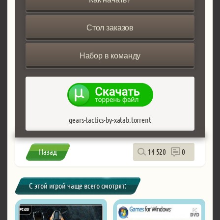
Стол заказов
Набор в команду
gears-tactics-by-xatab.torrent
Назад
14 520
0
С этой игрой чаще всего смотрят: