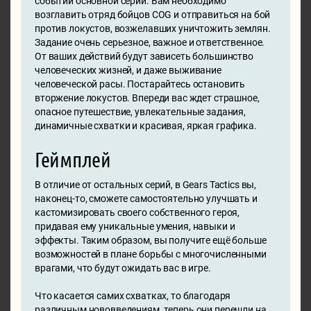
событий основной серии. Вам необходимо
возглавить отряд бойцов COG и отправиться на бой
против локустов, возжелавших уничтожить землян.
Задание очень серьезное, важное и ответственное.
От ваших действий будут зависеть большинство
человеческих жизней, и даже выживание
человеческой расы. Постарайтесь остановить
вторжение локустов. Впереди вас ждет страшное,
опасное путешествие, увлекательные задания,
динамичные схватки и красивая, яркая графика.
Геймплей
В отличие от остальных серий, в Gears Tactics вы,
наконец-то, сможете самостоятельно улучшать и
кастомизировать своего собственного героя,
придавая ему уникальные умения, навыки и
эффекты. Таким образом, вы получите ещё больше
возможностей в плане борьбы с многочисленными
врагами, что будут ожидать вас в игре.
Что касается самих схватках, то благодаря
различным нововведениям, теперь они перешли на