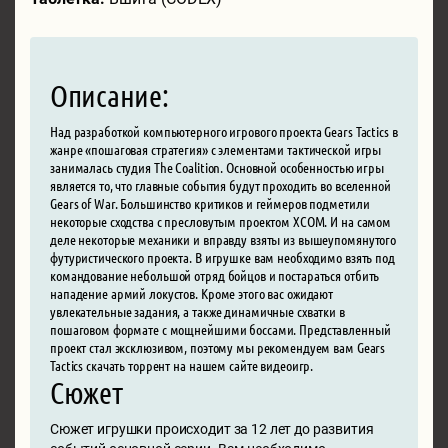
Описание:
Над разработкой компьютерного игрового проекта Gears Tactics в
жанре «пошаговая стратегия» с элементами тактической игры
занималась студия The Coalition. Основной особенностью игры
является то, что главные события будут проходить во вселенной
Gears of War. Большинство критиков и геймеров подметили
некоторые сходства с пресловутым проектом XCOM. И на самом
деле некоторые механики и вправду взяты из вышеупомянутого
футуристического проекта. В игрушке вам необходимо взять под
командование небольшой отряд бойцов и постараться отбить
нападение армий локустов. Кроме этого вас ожидают
увлекательные задания, а также динамичные схватки в
пошаговом формате с мощнейшими боссами. Представленный
проект стал эксклюзивом, поэтому мы рекомендуем вам Gears
Tactics скачать торрент на нашем сайте видеоигр.
Сюжет
Сюжет игрушки происходит за 12 лет до развития