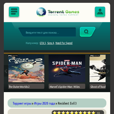
Например:
GTA 5,
Sims 4,
Need For Speed
The Outer Worlds 2
Marvel's Spider-Man: Miles
Ghost of Tsushima на 
Торрент игры
»
Игры 2020 года
» Resident Evil 3
10