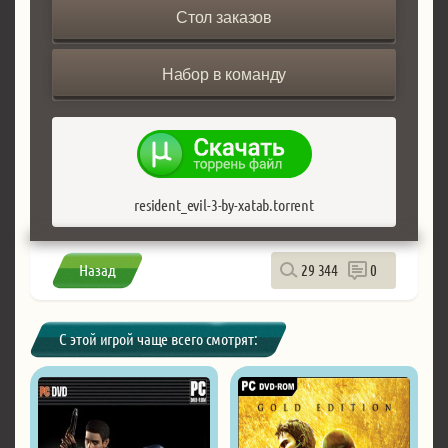
Стол заказов
Набор в команду
resident_evil-3-by-xatab.torrent
Назад
29 344
0
С этой игрой чаще всего смотрят: