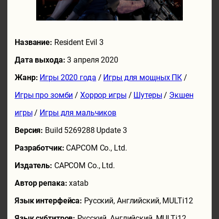
Название:
Resident Evil 3
Дата выхода:
3 апреля 2020
Жанр:
Игры 2020 года
/
Игры для мощных ПК
/
Игры про зомби
/
Хоррор игры
/
Шутеры
/
Экшен
игры
/
Игры для мальчиков
Версия:
Build 5269288 Update 3
Разработчик:
CAPCOM Co., Ltd.
Издатель:
CAPCOM Co., Ltd.
Автор репака:
xatab
Язык интерфейса:
Русский, Английский, MULTi12
Язык субтитров:
Русский, Английский, MULTi12