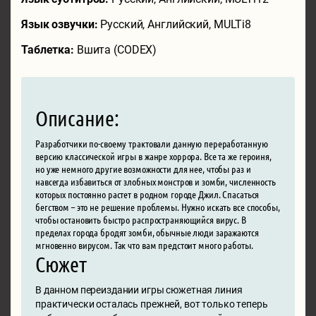
Язык озвучки:
Русский, Английский, MULTi8
Таблетка:
Вшита (CODEX)
Описание:
Разработчики по-своему трактовали данную переработанную
версию классической игры в жанре хоррора. Все та же героиня,
но уже немного другие возможности для нее, чтобы раз и
навсегда избавиться от злобных монстров и зомби, численность
которых постоянно растет в родном городе Джил. Спасаться
бегством – это не решение проблемы. Нужно искать все способы,
чтобы остановить быстро распространяющийся вирус. В
пределах города бродят зомби, обычные люди заражаются
мгновенно вирусом. Так что вам предстоит много работы.
Сюжет
В данном переиздании игры сюжетная линия
практически осталась прежней, вот только теперь