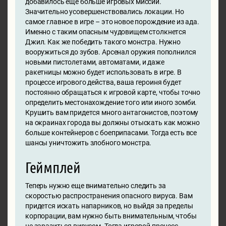
добавилось еще больше игровых миссий.
Значительно усовершенствовались локации. Но
самое главное в игре – это новое порождение из ада.
Именно с таким опасным чудовищем столкнется
Джил. Как же победить такого монстра. Нужно
вооружиться до зубов. Арсенал оружия пополнился
новыми пистолетами, автоматами, и даже
ракетницы можно будет использовать в игре. В
процессе игрового действа, ваша героиня будет
постоянно обращаться к игровой карте, чтобы точно
определить местонахождение того или иного зомби.
Крушить вам придется много антагонистов, поэтому
на окраинах города вы должны отыскать как можно
больше контейнеров с боеприпасами. Тогда есть все
шансы уничтожить злобного монстра.
Геймплей
Теперь нужно еще внимательно следить за
скоростью распространения опасного вируса. Вам
придется искать напарников, но выйдя за пределы
корпорации, вам нужно быть внимательным, чтобы
не заразиться вирусом. Тогда игровой процесс