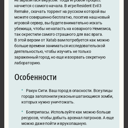
начнется с самого начала. В игре Resident Evil 3
Remake , скачать торрент на русском которой вы
можете совершенно бесплатно, посетив наш новый
игровой сервер, вы будете внимательно искать
убежища, чтобы не напасть на коварного Немезиса,
так окрестили самого страшного для вас врага.
В этой версии от Xatab вам потребуется как можно
больше времени заниматься исследовательской
деятельностью, чтобы изучить не только
зараженный город, но еще и взорвать секретную
лабораторию.
Особенности
Ракун Сити. Ваш город в опасности. Все улицы
города заполонили ужасные шатающиеся зомби,
которых нужно уничтожать.
Боеприпасы. Используйте как можно больше
ресурсов, чтобы добыть арсенал патронов. А еще
можно даже пойти и врукопашную.