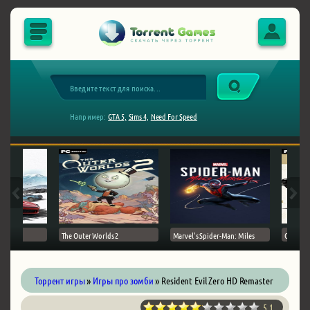
Например:
GTA 5,
Sims 4,
Need For Speed
The Outer Worlds 2
Marvel's Spider-Man: Miles
Ghost of
Торрент игры
»
Игры про зомби
» Resident Evil Zero HD Remaster
5.1