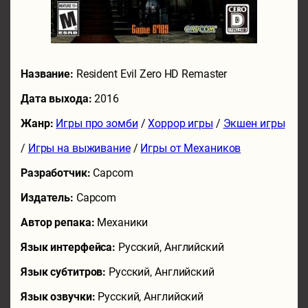
Название:
Resident Evil Zero HD Remaster
Дата выхода:
2016
Жанр:
Игры про зомби
/
Хоррор игры
/
Экшен игры
/
Игры на выживание
/
Игры от Механиков
Разработчик:
Capcom
Издатель:
Capcom
Автор репака:
Механики
Язык интерфейса:
Русский, Английский
Язык субтитров:
Русский, Английский
Язык озвучки:
Русский, Английский