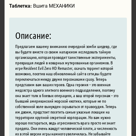
Таблетка:
Вшита МЕХАНИКИ
Описание:
Предлагаем вашему вниманию очередной зомби шедевр, где
вы будете вместе со своим напаркиом исследовать тайную
организацию, которая проводит таинственные эксперименты,
превращая людей в коварных мутированных организмов. В
игре Resident Evil Zero HD Remaster, скачать торрент которой
возможно, посетив наш обновленный сайт в сети,вы будете
переключаться между двумя персонажами сразу. Теперь
представим вам ваших героев. Одна героиня – это военная
медсестра одного элитного военного подразделения, поэтому
она знает толк в боевых операциях, а ваш второй персонаж – это
бывший американский морской «котик», которые не по
собственной воле вынужден скрываться от правосудия. Теперь
им двоим, предстоит посетить самые ужасные локации на
территории крупной секретной корпорации. Но вам нужно
хорошо постараться, ведь агрессивность врага просто не знает
предела. Они очень жаждут человеческой плоти, а численность
их в этой версии игры намного увеличилась. Не забывайте