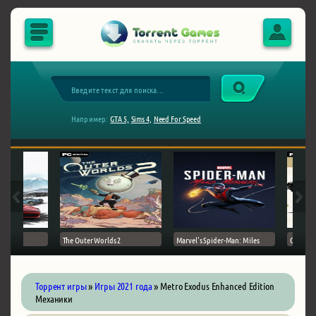
Например:
GTA 5,
Sims 4,
Need For Speed
The Outer Worlds 2
Marvel's Spider-Man: Miles
Ghost of
Торрент игры
»
Игры 2021 года
» Metro Exodus Enhanced Edition
Механики