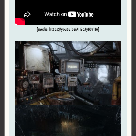
[media=https://youtu.be/AH7oJyR9YHA]