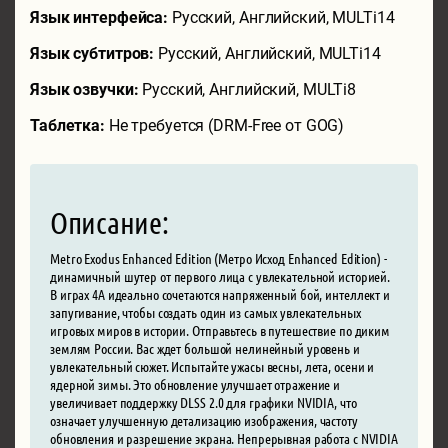
Язык интерфейса:
Русский, Английский, MULTi14
Язык субтитров:
Русский, Английский, MULTi14
Язык озвучки:
Русский, Английский, MULTi8
Таблетка:
Не требуется (DRM-Free от GOG)
Описание:
Metro Exodus Enhanced Edition (Метро Исход Enhanced Edition) -
динамичный шутер от первого лица с увлекательной историей.
В играх 4A идеально сочетаются напряженный бой, интеллект и
запугивание, чтобы создать один из самых увлекательных
игровых миров в истории. Отправьтесь в путешествие по диким
землям России. Вас ждет большой нелинейный уровень и
увлекательный сюжет. Испытайте ужасы весны, лета, осени и
ядерной зимы. Это обновление улучшает отражение и
увеличивает поддержку DLSS 2.0 для графики NVIDIA, что
означает улучшенную детализацию изображения, частоту
обновления и разрешение экрана. Непрерывная работа с NVIDIA