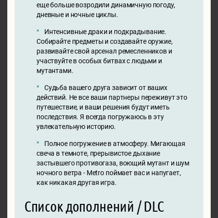
еще больше возродили динамичную погоду,
дневные и ночные циклы.
Интенсивные драки и подкрадывание.
Собирайте предметы и создавайте оружие,
развивайте свой арсенал ремесленников и
участвуйте в особых битвах с людьми и
мутантами.
Судьба вашего друга зависит от ваших
действий. Не все ваши партнеры переживут это
путешествие, и ваши решения будут иметь
последствия. Я всегда погружаюсь в эту
увлекательную историю.
Полное погружение в атмосферу. Мигающая
свеча в темноте, прерывистое дыхание
застывшего противогаза, воющий мутант и шум
ночного ветра - Metro поймает вас и напугает,
как никакая другая игра.
Список дополнений / DLC