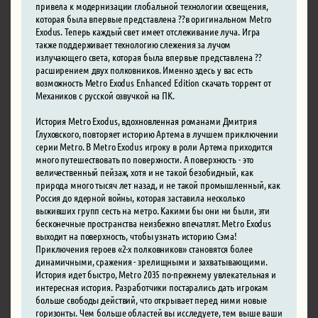
привела к модернизации глобальной технологии освещения,
которая была впервые представлена ??в оригинальном Metro
Exodus. Теперь каждый свет имеет отслеживание луча. Игра
также поддерживает технологию слежения за лучом
излучающего света, которая была впервые представлена ??
расширением двух полковников. Именно здесь у вас есть
возможность Metro Exodus Enhanced Edition скачать торрент от
Механиков с русской озвучкой на ПК.
История Metro Exodus, вдохновленная романами Дмитрия
Глуховского, повторяет историю Артема в лучшем приключении
серии Metro. В Metro Exodus игроку в роли Артема приходится
много путешествовать по поверхности. А поверхность - это
величественный пейзаж, хотя и не такой безобидный, как
природа много тысяч лет назад, и не такой промышленный, как
Россия до ядерной войны, которая заставила несколько
выживших групп сесть на метро. Какими бы они ни были, эти
бесконечные пространства неизбежно впечатлят. Metro Exodus
выходит на поверхность, чтобы узнать историю Сэма!
Приключения героев «2-х полковников» становятся более
динамичными, сражения - зрелищными и захватывающими.
История идет быстро, Metro 2035 по-прежнему увлекательная и
интересная история. Разработчики постарались дать игрокам
больше свободы действий, что открывает перед ними новые
горизонты. Чем больше областей вы исследуете, тем выше ваши