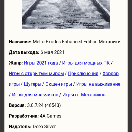
Название:
Metro Exodus Enhanced Edition Механики
Дата выхода:
6 мая 2021
Жанр:
Игры 2021 года
/
Игры для мощных ПК
/
Игры с открытым миром
/
Приключения
/
Хоррор
игры
/
Шутеры
/
Экшен игры
/
Игры на выживание
/
Игры для мальчиков
/
Игры от Механиков
Версия:
3.0.7.24 (46543)
Разработчик:
4A Games
Издатель:
Deep Silver