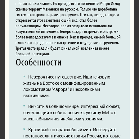
шансы на выживание. Но прежде всего поспешите Метро Исход
скачтаь торрент Механики на русском. Только что доработана
система контроля параметров оружия. Пейзаж, перед которым
открывается этот захватывающий вид, стал более
впечатляющим. Некоторое время создатели использовали
искусственный интеллект. Теперь каждая встреча с монстрами
более непредсказуема и опасна. Как и прежде, самый большой
плюс - это определенное настроение и ощущение погружения.
Третья часть вряд ли будет финальной, вселенная имеет
большой потенциал.
Особенности
Невероятное путешествие. Ищите новую
жизнь на Востоке с модифицированным
локомотивом "Аврора" и несколькими
выжившими.
Выжить в большом мире. Интересный сюжет,
сочетающий в себе классическую игру Metro с
масштабными нелинейными уровнями.
Красивый, но враждебный мир. Исследуйте
постапокалиптические страны России, которые