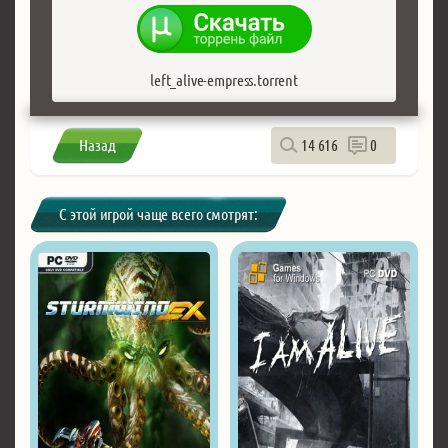
left_alive-empress.torrent
Назад
14 616
0
С этой игрой чаще всего смотрят: