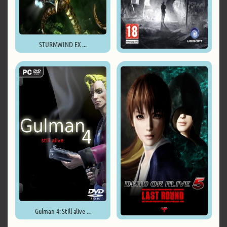
STURMWIND EX ...
I am Alive ...
Gulman 4: Still alive ...
Dead or Alive 5: Last Round ...