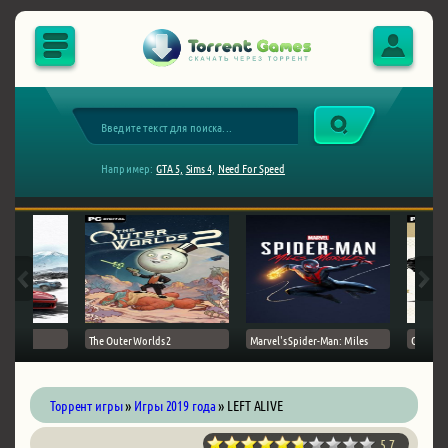
Например:
GTA 5,
Sims 4,
Need For Speed
The Outer Worlds 2
Marvel's Spider-Man: Miles
Ghost of
Торрент игры
»
Игры 2019 года
» LEFT ALIVE
5.7