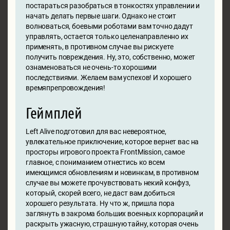
постараться разобраться в тонкостях управлении и
начать делать первые шаги. Однако не стоит
волноваться, боевыми роботами вам точно дадут
управлять, остается только целенаправленно их
применять, в противном случае вы рискуете
получить повреждения. Ну, это, собственно, может
ознаменоваться не очень-то хорошими
последствиями. Желаем вам успехов! И хорошего
времяпрепровождения!
Геймплей
Left Alive подготовил для вас невероятное,
увлекательное приключение, которое вернет вас на
просторы игрового проекта FrontMission, самое
главное, с пониманием отнестись ко всем
имеющимся обновлениям и новинкам, в противном
случае вы можете прочувствовать некий конфуз,
который, скорей всего, не даст вам добиться
хорошего результата. Ну что ж, пришла пора
заглянуть в закрома больших военных корпораций и
раскрыть ужасную, страшную тайну, которая очень