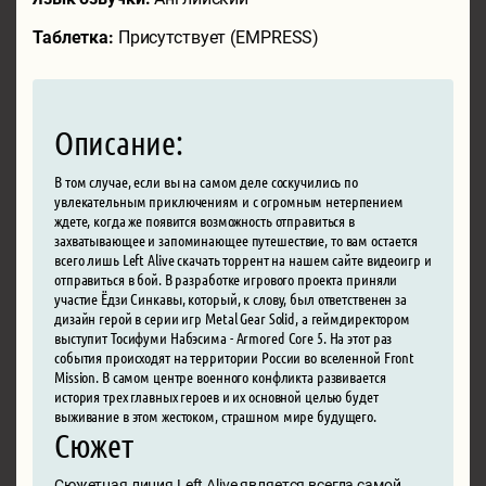
Таблетка:
Присутствует (EMPRESS)
Описание:
В том случае, если вы на самом деле соскучились по
увлекательным приключениям и с огромным нетерпением
ждете, когда же появится возможность отправиться в
захватывающее и запоминающее путешествие, то вам остается
всего лишь Left Alive скачать торрент на нашем сайте видеоигр и
отправиться в бой. В разработке игрового проекта приняли
участие Ёдзи Синкавы, который, к слову, был ответственен за
дизайн герой в серии игр Metal Gear Solid, а геймдиректором
выступит Тосифуми Набэсима - Armored Core 5. На этот раз
события происходят на территории России во вселенной Front
Mission. В самом центре военного конфликта развивается
история трех главных героев и их основной целью будет
выживание в этом жестоком, страшном мире будущего.
Сюжет
Сюжетная линия Left Alive является всегда самой