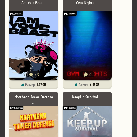
I Am Your Beast …
Gym Nights …
5.3
0
Размер:
1.27 GB
Размер:
6.45 GB
Northend Tower Defense
KeepUp Survival …
…