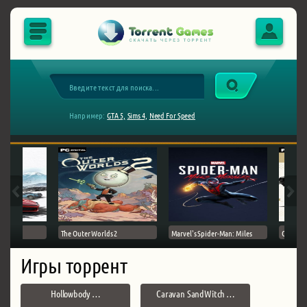
Например:
GTA 5,
Sims 4,
Need For Speed
The Outer Worlds 2
Marvel's Spider-Man: Miles
Ghost of
Игры торрент
Hollowbody …
Caravan SandWitch …