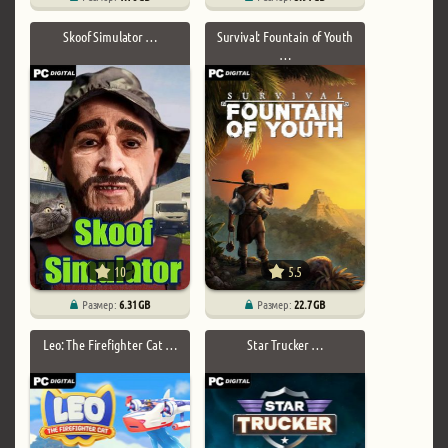
Skoof Simulator …
Survival: Fountain of Youth
…
10
5.5
Размер:
6.31 GB
Размер:
22.7 GB
Leo: The Firefighter Cat …
Star Trucker …