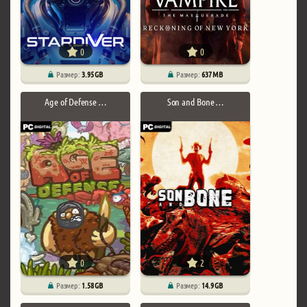
0
0
Размер:
3.95 GB
Размер:
637 MB
Age of Defense …
Son and Bone …
0
2
Размер:
1.58 GB
Размер:
14.9 GB