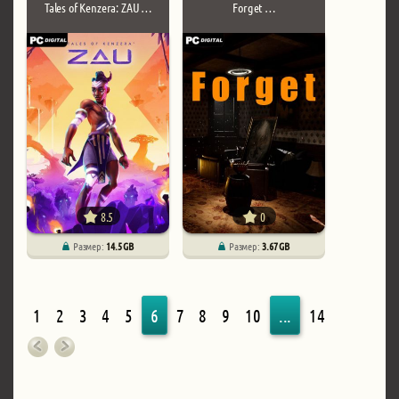
Tales of Kenzera: ZAU …
Forget …
8.5
0
Размер:
14.5 GB
Размер:
3.67 GB
1
2
3
4
5
6
7
8
9
10
...
14