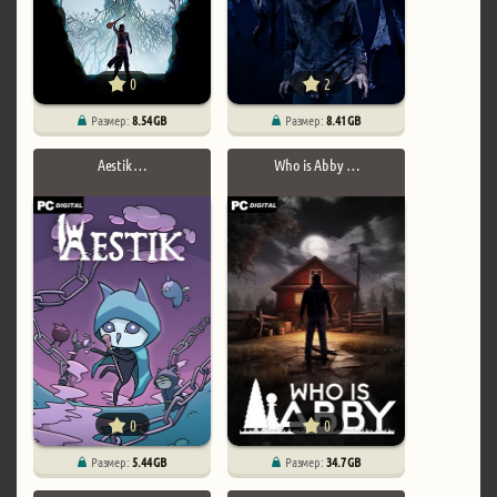
0
2
Размер:
8.54 GB
Размер:
8.41 GB
Aestik …
Who is Abby …
0
0
Размер:
5.44 GB
Размер:
34.7 GB