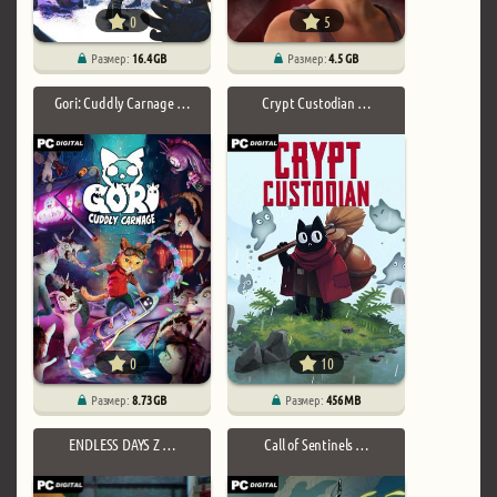
0
5
Размер:
16.4 GB
Размер:
4.5 GB
Gori: Cuddly Carnage …
Crypt Custodian …
0
10
Размер:
8.73 GB
Размер:
456 MB
ENDLESS DAYS Z …
Call of Sentinels …