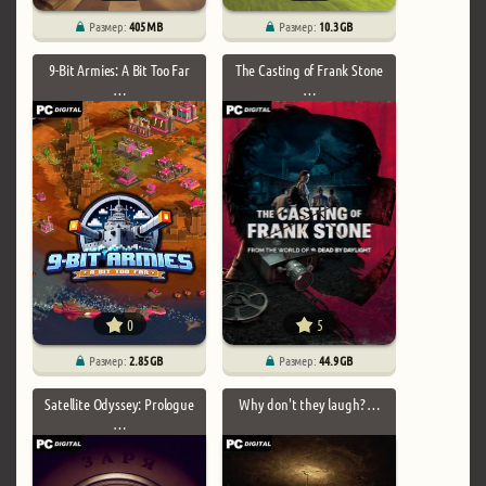
Размер:
405 MB
Размер:
10.3 GB
9-Bit Armies: A Bit Too Far
The Casting of Frank Stone
…
…
0
5
Размер:
2.85 GB
Размер:
44.9 GB
Satellite Odyssey: Prologue
Why don't they laugh? …
…