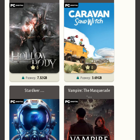
0
0
Размер:
7.32 GB
Размер:
3.69 GB
Stardiver …
Vampire: The Masquerade
- …