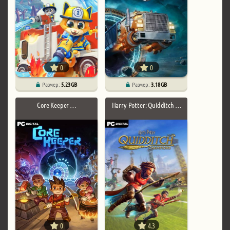
0
0
Размер:
5.23 GB
Размер:
3.18 GB
Core Keeper …
Harry Potter: Quidditch …
0
4.3