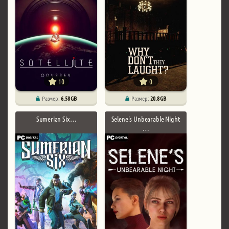
10
0
Размер:
6.58 GB
Размер:
20.8 GB
Sumerian Six …
Selene's Unbearable Night
…