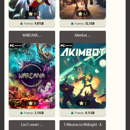
0
6.1
Размер:
9.87 GB
Размер:
52.3 GB
WARCANA …
Akimbot …
0
3
Размер:
2.13 GB
Размер:
8.11 GB
Can't revert …
3 Minutes to Midnight - A
…