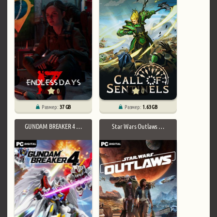
0
0
Размер:
37 GB
Размер:
1.63 GB
GUNDAM BREAKER 4 …
Star Wars Outlaws …