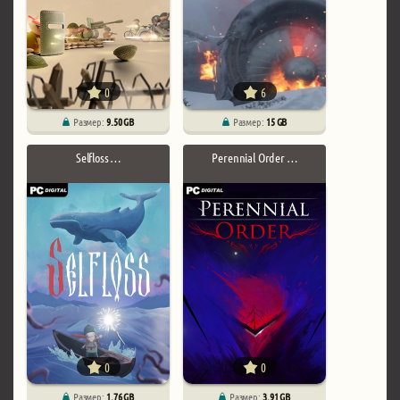
0
6
Размер:
9.50 GB
Размер:
15 GB
Selfloss …
Perennial Order …
0
0
Размер:
1.76 GB
Размер:
3.91 GB