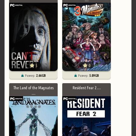
5
0
Размер:
2.66 GB
Размер:
5.09 GB
The Land of the Magnates
Resident Fear 2 …
…