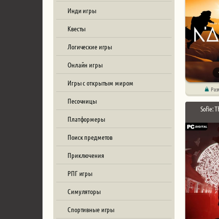
Инди игры
Квесты
Логические игры
Онлайн игры
Игры с открытым миром
Раз
Песочницы
Sofie: 
Платформеры
Поиск предметов
Приключения
РПГ игры
Симуляторы
Спортивные игры