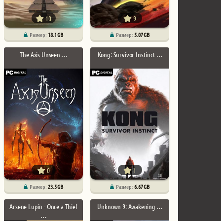
10
9
Размер:
18.1 GB
Размер:
5.07 GB
The Axis Unseen …
Kong: Survivor Instinct …
0
1
Размер:
23.5 GB
Размер:
6.67 GB
Arsene Lupin - Once a Thief
Unknown 9: Awakening …
…