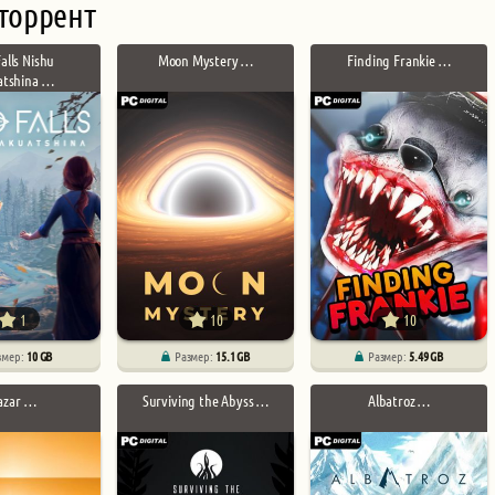
торрент
alls Nishu
Moon Mystery …
Finding Frankie …
atshina …
1
10
10
змер:
10 GB
Размер:
15.1 GB
Размер:
5.49 GB
azar …
Surviving the Abyss …
Albatroz …