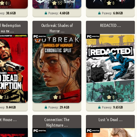
0
5.5
0
мер:
30.6 GB
Размер:
4.60 GB
Размер:
6.06 GB
d Redemption
Outbreak: Shades of
REDACTED …
 на пк …
Horror …
7.8
8
0
мер:
9.44 GB
Размер:
29.4 GB
Размер:
9.65 GB
t House …
Connection: The
Lust 'n Dead …
Nightmare …