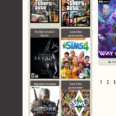
The Elder Scrolls V:
Симс 4 Все
Skyrim -
дополнения
Раз
1
2
3
Ведьмак 3 со всеми
Симс 3 Все
дополнения