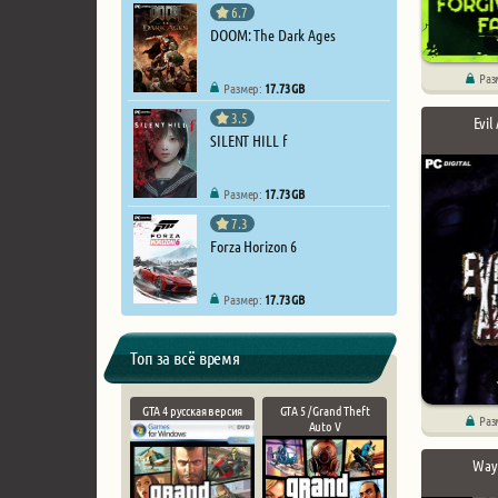
6.7
DOOM: The Dark Ages
Раз
Размер:
17.73 GB
3.5
Evil
SILENT HILL f
Размер:
17.73 GB
7.3
Forza Horizon 6
Размер:
17.73 GB
Топ за всё время
GTA 4 русская версия
GTA 5 / Grand Theft
Раз
Auto V
Way