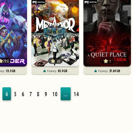
9.5
10
1
мер:
53.5 GB
Размер:
85.9 GB
Размер:
37.69 GB
4
5
6
7
8
9
10
...
14