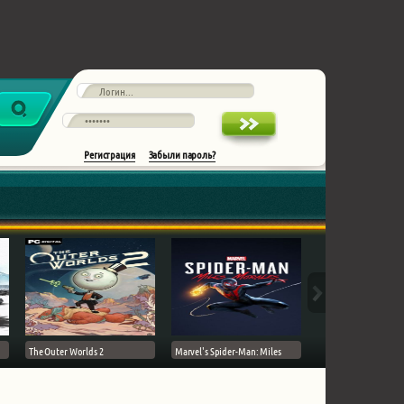
Регистрация
Забыли пароль?
The Outer Worlds 2
Marvel's Spider-Man: Miles
Ghost of Tsushima на 