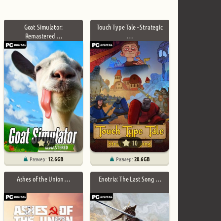
Goat Simulator:
Touch Type Tale - Strategic
Remastered …
…
9
10
Размер:
12.6 GB
Размер:
20.6 GB
Ashes of the Union …
Enotria: The Last Song …