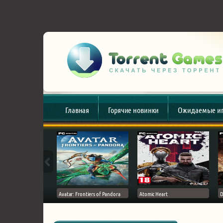
Главная
Горячие новинки
Ожидаемые и
esert
Avatar: Frontiers of Pandora
Atomic Heart
D