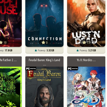
10
0
5.5
мер:
17.8 GB
Размер:
5.32 GB
Размер:
5.21 GB
Me Father 2 …
Feudal Baron: King's Land
Ys X: Nordics …
…