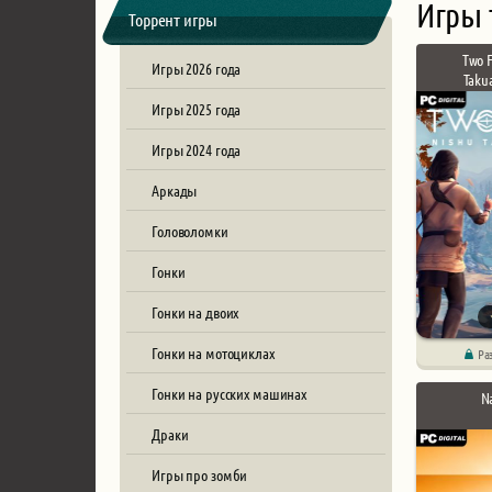
Игры 
Торрент игры
Two F
Игры 2026 года
Taku
Игры 2025 года
Игры 2024 года
Аркады
Головоломки
Гонки
Гонки на двоих
Гонки на мотоциклах
Ра
Гонки на русских машинах
N
Драки
Игры про зомби