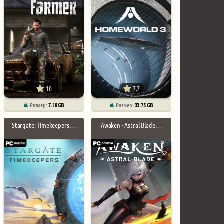
10
7.7
Размер:
7.18 GB
Размер:
33.75 GB
Stargate: Timekeepers …
Awaken - Astral Blade …