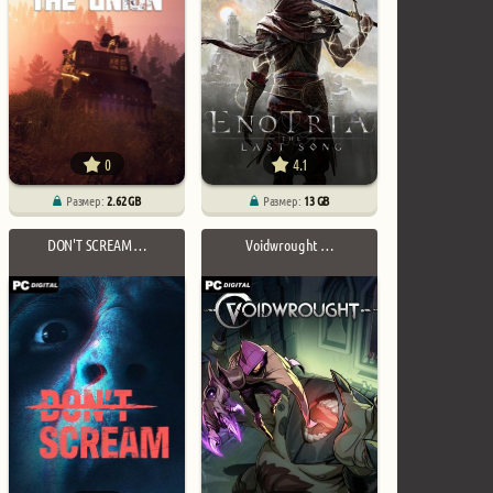
0
4.1
Размер:
2.62 GB
Размер:
13 GB
DON'T SCREAM …
Voidwrought …