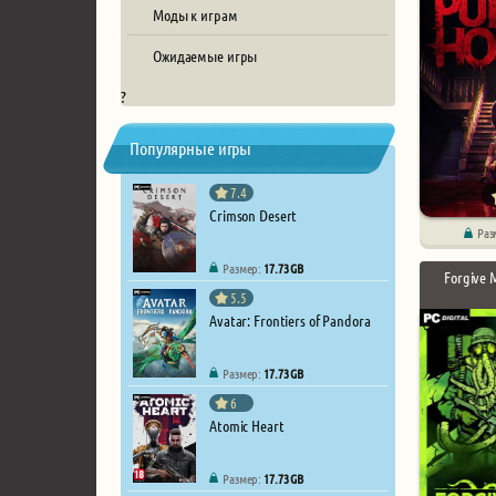
Моды к играм
Ожидаемые игры
?
Популярные игры
7.4
Crimson Desert
Раз
Размер:
17.73 GB
Forgive 
5.5
Avatar: Frontiers of Pandora
Размер:
17.73 GB
6
Atomic Heart
Размер:
17.73 GB