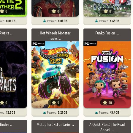
0
0
0
мер:
8.01 GB
Размер:
8.01 GB
Размер:
6.65 GB
 Awaits …
Hot Wheels Monster
Funko Fusion …
Trucks: …
0
9
10
мер:
12.3 GB
Размер:
3.21 GB
Размер:
43.4 GB
finder …
Metaphor: ReFantazio …
A Quiet Place: The Road
Ahead …