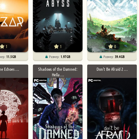
1
1
0
мер:
11.5 GB
Размер:
1.97 GB
Размер:
39.4 GB
The Echoes …
Shadows of the Damned:
Don't Be Afraid 2 …
Hella …