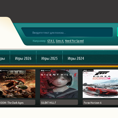
Например:
GTA 5
Sims 4
Need For Speed
гры
Игры 2026
Игры 2025
Игры 2024
OOM: The Dark Ages
SILENT HILL f
Forza Horizon 6