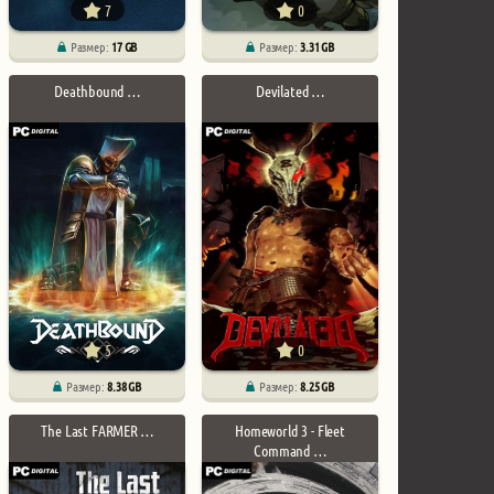
7
0
Размер:
17 GB
Размер:
3.31 GB
Deathbound …
Devilated …
5
0
Размер:
8.38 GB
Размер:
8.25 GB
The Last FARMER …
Homeworld 3 - Fleet
Command …