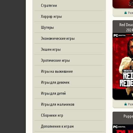
Стратегии
Раз
Хоррор игры
Red Dea
Шутеры
2024
Экономические игры
Экшен игры
Эротические игры
Игры на выживание
Игры для девочек
Игры для детей
Игры для мальчиков
Раз
Сборники игр
Puppe
Дополнения к играм