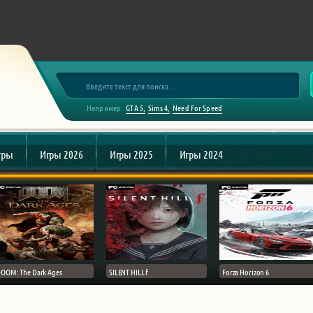
Например:
GTA 5
Sims 4
Need For Speed
гры
Игры 2026
Игры 2025
Игры 2024
OOM: The Dark Ages
SILENT HILL f
Forza Horizon 6