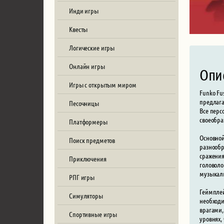
Инди игры
Квесты
Логические игры
Онлайн игры
Опи
Игры с открытым миром
Funko Fu
предлага
Песочницы
Все перс
своеобра
Платформеры
Основной
Поиск предметов
разнообр
сражения
Приключения
головоло
музыкаль
РПГ игры
Геймплей
Симуляторы
необходи
врагами,
Спортивные игры
уровнях,