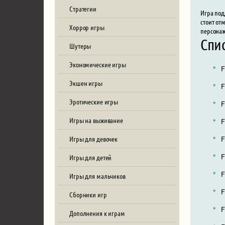
Стратегии
Игра под
стоит от
Хоррор игры
персонаж
Спи
Шутеры
Экономические игры
F
Экшен игры
F
Эротические игры
F
Игры на выживание
F
Игры для девочек
F
F
Игры для детей
F
Игры для мальчиков
F
Сборники игр
F
Дополнения к играм