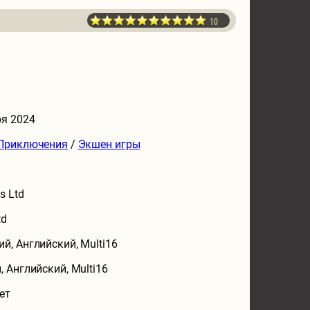
10
ря 2024
Приключения
/
Экшен игры
s Ltd
td
ий, Английский, Multi16
, Английский, Multi16
ет