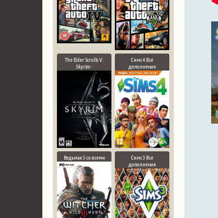
The Elder Scrolls V:
Симс 4 Все
Skyrim -
дополнения
Ведьмак 3 со всеми
Симс 3 Все
дополнения