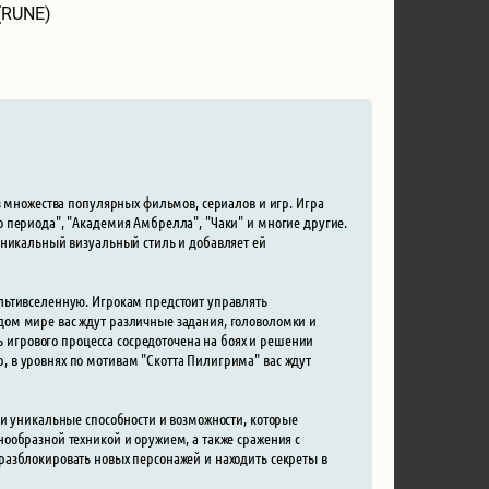
(RUNE)
з множества популярных фильмов, сериалов и игр. Игра
 периода", "Академия Амбрелла", "Чаки" и многие другие.
уникальный визуальный стиль и добавляет ей
льтивселенную. Игрокам предстоит управлять
дом мире вас ждут различные задания, головоломки и
ь игрового процесса сосредоточена на боях и решении
 в уровнях по мотивам "Скотта Пилигрима" вас ждут
ои уникальные способности и возможности, которые
ообразной техникой и оружием, а также сражения с
разблокировать новых персонажей и находить секреты в