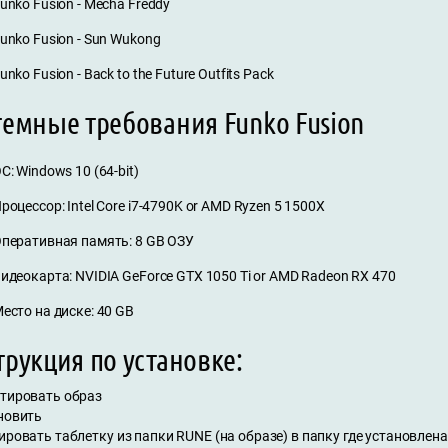
unko Fusion - Mecha Freddy
unko Fusion - Sun Wukong
unko Fusion - Back to the Future Outfits Pack
темные требования Funko Fusion
С: Windows 10 (64-bit)
роцессор: Intel Core i7-4790K or AMD Ryzen 5 1500X
перативная память: 8 GB ОЗУ
идеокарта: NVIDIA GeForce GTX 1050 Ti or AMD Radeon RX 470
есто на диске: 40 GB
рукция по установке:
нтировать образ
ановить
ировать таблетку из папки RUNE (на образе) в папку где установлена