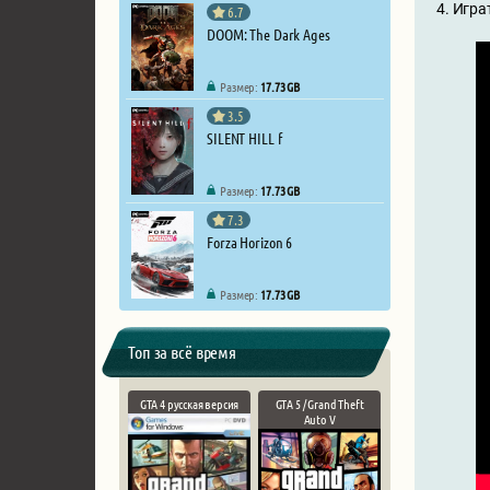
4. Игра
6.7
DOOM: The Dark Ages
Размер:
17.73 GB
3.5
SILENT HILL f
Размер:
17.73 GB
7.3
Forza Horizon 6
Размер:
17.73 GB
Топ за всё время
GTA 4 русская версия
GTA 5 / Grand Theft
Auto V