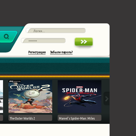
Регистрация
Забыли пароль?
The Outer Worlds 2
Marvel's Spider-Man: Miles
Ghost of Tsushima на 