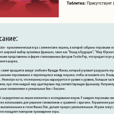
Таблетка:
Присутствует 
сание:
sion - приключенческая игра с элементами экшена, в которой собраны персонажи и
ет широкий выбор культовых франшиз, таких как "Назад в будущее", "Мир Юрского
онажи представлены в форме стилизованных фигурок Funko Pop, что придает игре 
зного шарма.
 сюжет вращается вокруг злобного Фредди Фанко, который угрожает разрушить му
азными персонажами и перемещаться между мирами, чтобы остановить его. В каж
. Несмотря на то, что механика игры варьируется от уровня к уровню, большая част
мок, при этом каждый мир адаптирован под соответствующую франшизу. Например,
ные головоломки и уникальные бои с боссами.
 сосредоточен на экшен-элементах и исследовании миров. У каждого персонажа св
мо использовать для решения головоломок и сражений с врагами. Управление разн
 выполненными в стиле Фанко Поп, делают процесс увлекательным. Игроки могут 
 что поощряет повторное прохождение игры.