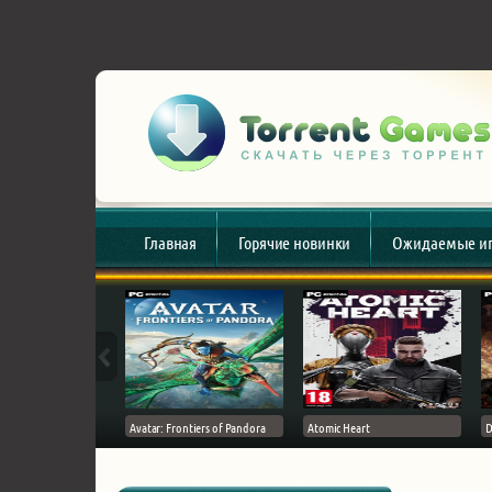
Главная
Горячие новинки
Ожидаемые и
esert
Avatar: Frontiers of Pandora
Atomic Heart
D