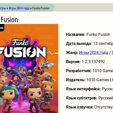
игры
»
Игры 2024 года
» Funko Fusion
 Fusion
Название:
Funko Fusion
Дата выхода:
13 сентяб
Жанр:
Игры 2024 года
/
Версия:
1.2.3.137492
Разработчик:
1010 Game
Издатель:
1010 Games L
Язык интерфейса:
Русск
Язык субтитров:
Русский
Язык озвучки:
Отсутству