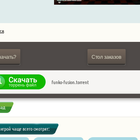
 GB
начать?
Стол заказов
funko-fusion.torrent
зад
 игрой чаще всего смотрят: