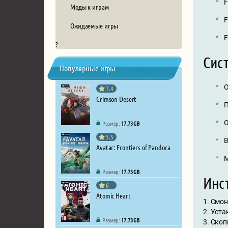
F
Моды к играм
F
Ожидаемые игры
F
?
Сис
Популярные игры
О
7.4
Crimson Desert
П
О
Размер:
17.73 GB
5.5
В
Avatar: Frontiers of Pandora
М
Размер:
17.73 GB
Инст
6
Atomic Heart
1. Смо
2. Уст
Размер:
17.73 GB
3. Скоп