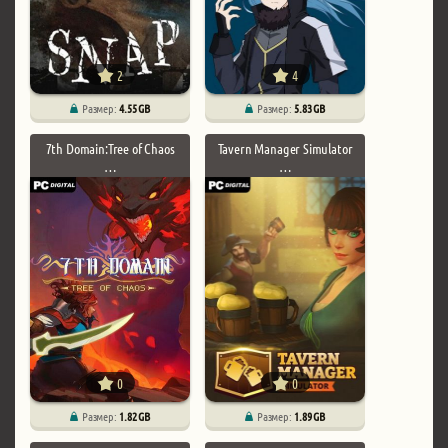
2
4
Размер:
4.55 GB
Размер:
5.83 GB
7th Domain:Tree of Chaos
Tavern Manager Simulator
…
…
0
0
Размер:
1.82 GB
Размер:
1.89 GB