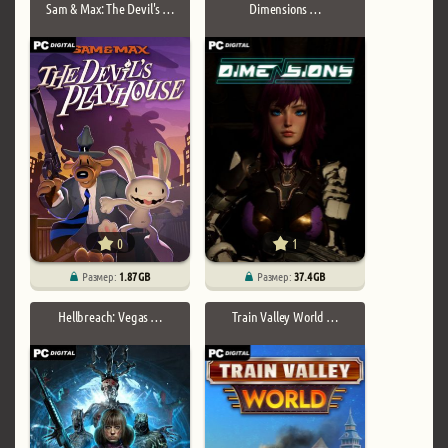
Sam & Max: The Devil's …
Dimensions …
0
1
Размер:
1.87 GB
Размер:
37.4 GB
Hellbreach: Vegas …
Train Valley World …