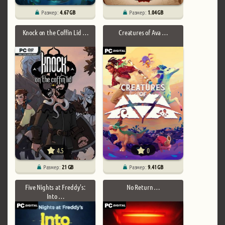
Размер:
4.67 GB
Размер:
1.04 GB
Knock on the Coffin Lid …
Creatures of Ava …
4.5
0
Размер:
21 GB
Размер:
9.41 GB
Five Nights at Freddy's:
No Return …
Into …