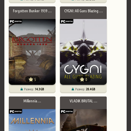
Forgotten Bunker 1939 …
CYGNI: All Guns Blazing …
5
0
Размер:
14.3 GB
Размер:
20.4 GB
Millennia …
VLADiK BRUTAL …