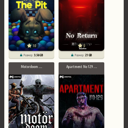
10
0
Размер:
3.56 GB
Размер:
21 GB
Motordoom …
Apartment No 129 …