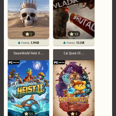
5
9.8
Размер:
5.39 GB
Размер:
13.2 GB
SteamWorld Heist II …
Cat Quest III …
5.5
0