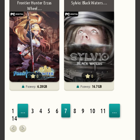
Frontier Hunter Erzas
Sylvio: Black Waters …
Wheel …
0
0
Размер:
6.28 GB
Размер:
16.7 GB
1
...
3
4
5
6
7
8
9
10
11
...
14