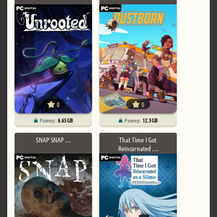
0
0
Размер:
6.65 GB
Размер:
12.3 GB
SNAP SNAP …
That Time I Got
Reincarnated …