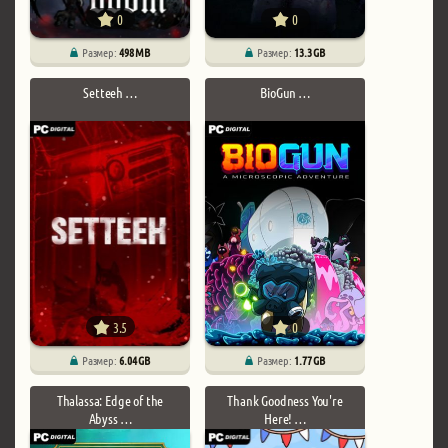
0
0
Размер:
498 MB
Размер:
13.3 GB
Setteeh …
BioGun …
3.5
0
Размер:
6.04 GB
Размер:
1.77 GB
Thalassa: Edge of the
Thank Goodness You're
Abyss …
Here! …