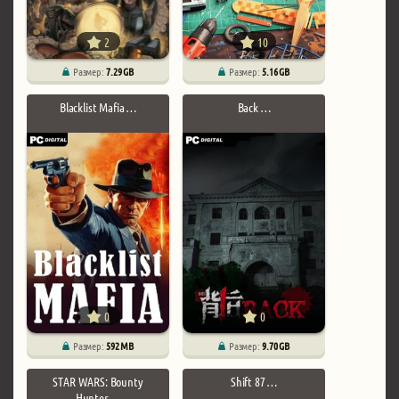
2
10
Размер:
7.29 GB
Размер:
5.16 GB
Blacklist Mafia …
Back …
0
0
Размер:
592 MB
Размер:
9.70 GB
STAR WARS: Bounty
Shift 87 …
Hunter …