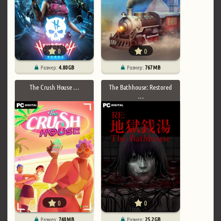
0
0
Размер:
4.80 GB
Размер:
767 MB
The Crush House …
The Bathhouse: Restored
…
0
0
Размер:
740 MB
Размер:
25.2 GB