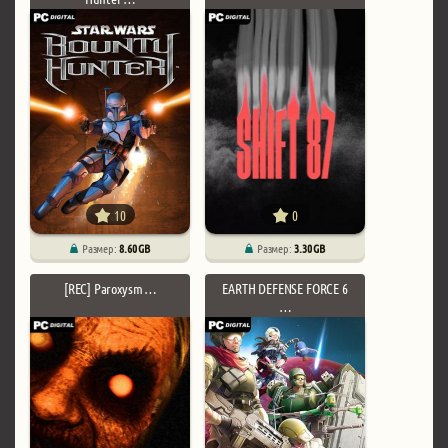
10
0
Размер:
8.60 GB
Размер:
3.30 GB
[REC] Paroxysm …
EARTH DEFENSE FORCE 6
…