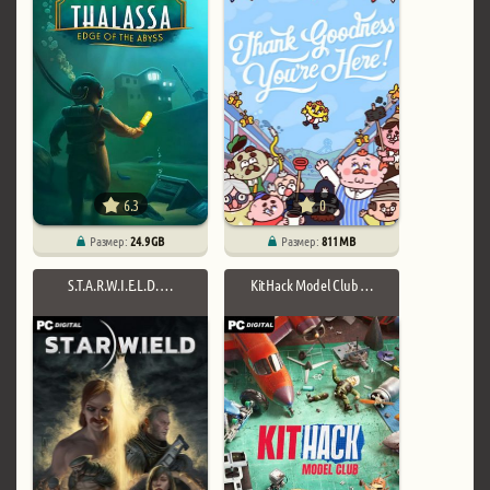
6.3
0
Размер:
24.9 GB
Размер:
811 MB
S.T.A.R.W.I.E.L.D. …
KitHack Model Club …