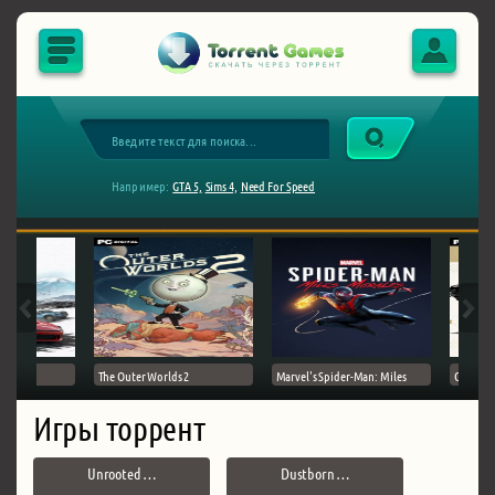
Например:
GTA 5,
Sims 4,
Need For Speed
The Outer Worlds 2
Marvel's Spider-Man: Miles
Ghost of
Игры торрент
Unrooted …
Dustborn …