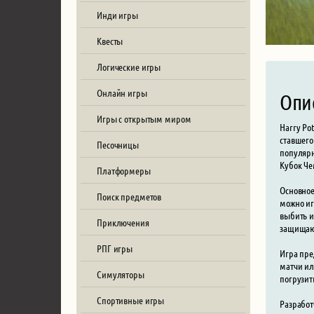
Инди игры
Квесты
Логические игры
Онлайн игры
Опи
Игры с открытым миром
Harry Po
ставшего
Песочницы
популярн
Кубок Че
Платформеры
Основное
Поиск предметов
можно иг
выбить и
Приключения
защищающ
РПГ игры
Игра пре
матчи ил
Симуляторы
погрузит
Спортивные игры
Разработ