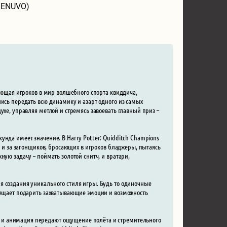
DENUVO)
жающая игроков в мир волшебного спорта квиддича,
лись передать всю динамику и азарт одного из самых
ухе, управляя метлой и стремясь завоевать главный приз –
нда имеет значение. В Harry Potter: Quidditch Champions
ак и за загонщиков, бросающих в игроков бладжеры, пытаясь
ную задачу – поймать золотой снитч, и вратари,
я создания уникального стиля игры. Будь то одиночные
обещает подарить захватывающие эмоции и возможность
 и анимация передают ощущение полёта и стремительного