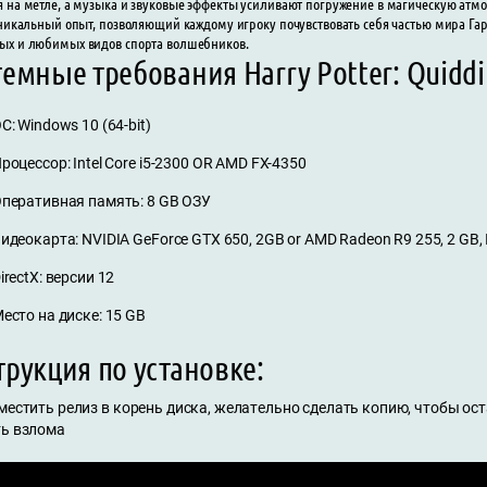
 на метле, а музыка и звуковые эффекты усиливают погружение в магическую атмосфе
уникальный опыт, позволяющий каждому игроку почувствовать себя частью мира Га
ых и любимых видов спорта волшебников.
емные требования Harry Potter: Quiddi
С: Windows 10 (64-bit)
роцессор: Intel Core i5-2300 OR AMD FX-4350
перативная память: 8 GB ОЗУ
идеокарта: NVIDIA GeForce GTX 650, 2GB or AMD Radeon R9 255, 2 GB, In
irectX: версии 12
есто на диске: 15 GB
рукция по установке:
местить релиз в корень диска, желательно сделать копию, чтобы ос
ть взлома