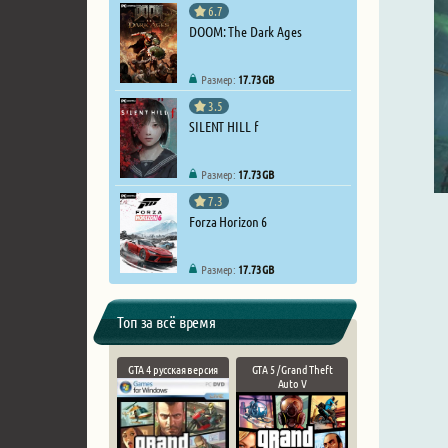
6.7
DOOM: The Dark Ages
Размер:
17.73 GB
3.5
SILENT HILL f
Размер:
17.73 GB
7.3
Forza Horizon 6
Размер:
17.73 GB
Топ за всё время
GTA 4 русская версия
GTA 5 / Grand Theft
Auto V