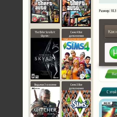
Размер: 10.3
Как 
The Elder Scrolls V:
Симс 4 Все
Skyrim -
дополнения
На
Ведьмак 3 со всеми
Симс 3 Все
дополнения
С этой