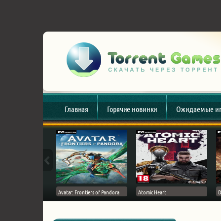
Главная
Горячие новинки
Ожидаемые и
esert
Avatar: Frontiers of Pandora
Atomic Heart
D