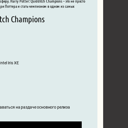
ру. Harry Potter: Quidditch Champions – это не просто
рри Поттера и стать чемпионом в одном из самых
tch Champions
tel Iris XE
таваться на раздаче основного релиза