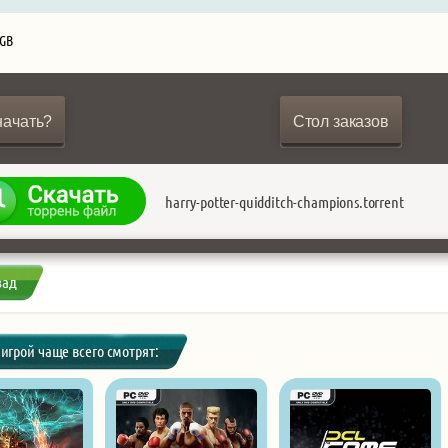
 GB
начать?
Стол заказов
harry-potter-quidditch-champions.torrent
зад
 игрой чаще всего смотрят: