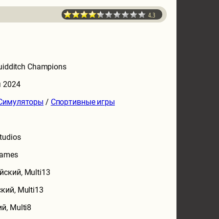
4.3
Quidditch Champions
я 2024
Симуляторы
/
Спортивные игры
tudios
Games
йский, Multi13
кий, Multi13
й, Multi8