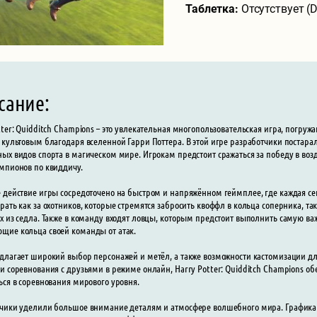
Таблетка:
Отсутствует (
сание:
tter: Quidditch Champions – это увлекательная многопользовательская игра, погру
 культовым благодаря вселенной Гарри Поттера. В этой игре разработчики постара
ых видов спорта в магическом мире. Игрокам предстоит сражаться за победу в возд
мпионов по квиддичу.
 действие игры сосредоточено на быстром и напряжённом геймплее, где каждая секу
рать как за охотников, которые стремятся забросить квоффл в кольца соперника, т
х из седла. Также в команду входят ловцы, которым предстоит выполнить самую важ
ие кольца своей команды от атак.
длагает широкий выбор персонажей и метёл, а также возможности кастомизации дл
и соревнования с друзьями в режиме онлайн, Harry Potter: Quidditch Champions 
ься в соревнования мирового уровня.
чики уделили большое внимание деталям и атмосфере волшебного мира. Графика