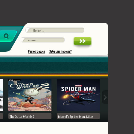
Регистрация
Забыли пароль?
The Outer Worlds 2
Marvel's Spider-Man: Miles
Ghost of Tsushima на 