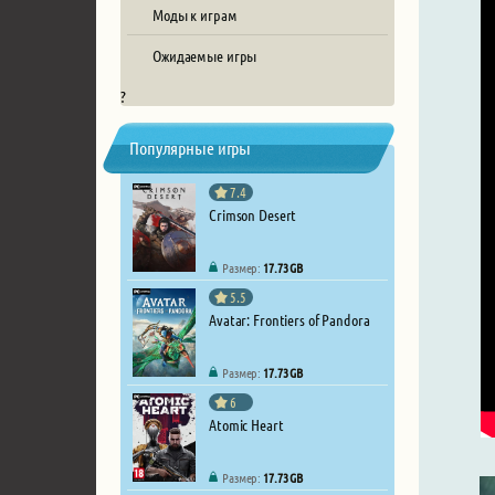
Моды к играм
Ожидаемые игры
?
Популярные игры
7.4
Crimson Desert
Размер:
17.73 GB
5.5
Avatar: Frontiers of Pandora
Размер:
17.73 GB
6
Atomic Heart
Размер:
17.73 GB