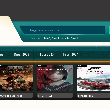
Например:
GTA 5
Sims 4
Need For Speed
гры
Игры 2026
Игры 2025
Игры 2024
OOM: The Dark Ages
SILENT HILL f
Forza Horizon 6