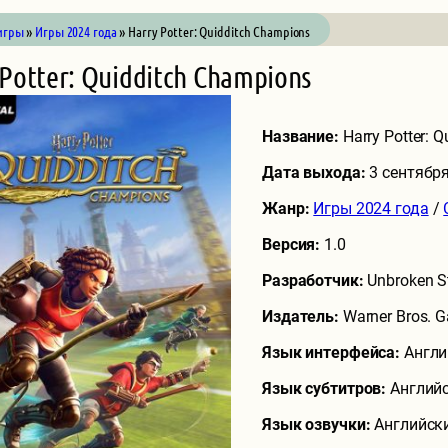
игры
»
Игры 2024 года
» Harry Potter: Quidditch Champions
 Potter: Quidditch Champions
Название:
Harry Potter: 
Дата выхода:
3 сентябр
Жанр:
Игры 2024 года
/
Версия:
1.0
Разработчик:
Unbroken S
Издатель:
Warner Bros. 
Язык интерфейса:
Англи
Язык субтитров:
Английс
Язык озвучки:
Английски