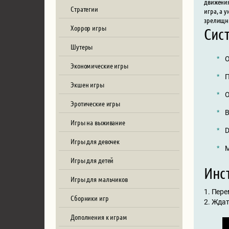
движения
Стратегии
игра, а 
зрелищн
Хоррор игры
Сист
Шутеры
О
Экономические игры
П
Экшен игры
О
Эротические игры
В
Игры на выживание
D
Игры для девочек
М
Игры для детей
Инст
Игры для мальчиков
1. Пере
Сборники игр
2. Жда
Дополнения к играм