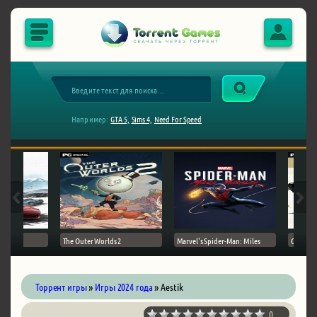
Например:
GTA 5,
Sims 4,
Need For Speed
The Outer Worlds 2
Marvel's Spider-Man: Miles
Ghost of
Торрент игры
»
Игры 2024 года
» Aestik
0