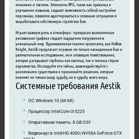
механики и тактики. Элементы RPG, такие как прокачка и
улучшение навыков, создают возможность гибкой настройки
персонажа, позволяя адаптироваться к сложным ситуациям и
вырабатывать собственную стратегию боя.
Играет важную роль и атмосфера - прекрасно выполненная
рисованная графика создает ощущение погружения в
уникальный мир. Вдохновленная такими проектами, как Hollow
Knight, Aestik предлагает игрокам не только насыщенные бои и
увлекательное исследование, но и зловещее повествование,
которое раскрывает глубины как светлых, так и темных сторон
королевства. Исследуйте его тайны, взаимодействуйте с
различными существами и принимайте решения, которые
изменят не только вашу судьбу, но и судьбу всего мира.
Системные требования Aestik
ОС: Windows 10 (64-bit)
Процессор: Intel Core i3-3225
Оперативная память: 8 GB ОЗУ
Видеокарта: Intel HD 4000 | NVIDIA GeForce GTX