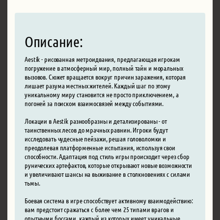
Описание:
Aestik - рисованная метроидвания, предлагающая игрокам
погружение в атмосферный мир, полный тайн и моральных
вызовов. Сюжет вращается вокруг причин заражения, которая
лишает разума местных жителей. Каждый шаг по этому
уникальному миру становится не просто приключением, а
погоней за поиском взаимосвязей между событиями.
Локации в Aestik разнообразны и детализированы - от
таинственных лесов до мрачных равнин. Игроки будут
исследовать чудесные пейзажи, решая головоломки и
преодолевая платформенные испытания, используя свои
способности. Адаптация под стиль игры происходит через сбор
рунических артефактов, которые открывают новые возможности
и увеличивают шансы на выживание в столкновениях с силами
тьмы.
Боевая система в игре способствует активному взаимодействию:
вам предстоит сражаться с более чем 25 типами врагов и
опытными боссами, каждый из которых имеет уникальные