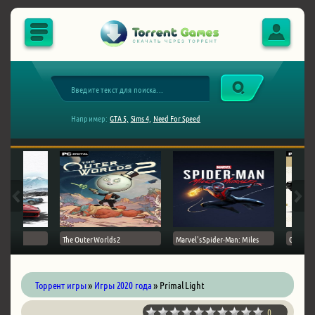
Например:
GTA 5,
Sims 4,
Need For Speed
The Outer Worlds 2
Marvel's Spider-Man: Miles
Ghost of
Торрент игры
»
Игры 2020 года
» Primal Light
0