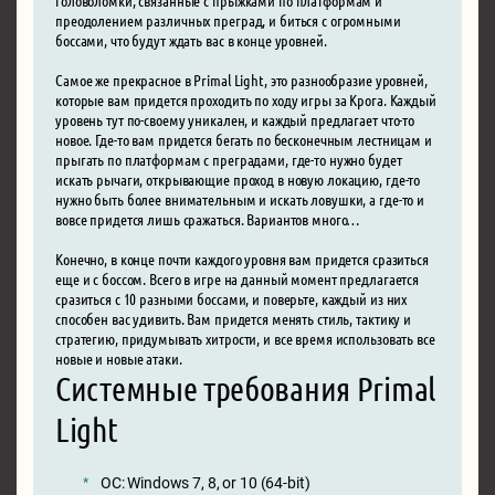
преодолением различных преград, и биться с огромными
боссами, что будут ждать вас в конце уровней.
Самое же прекрасное в Primal Light, это разнообразие уровней,
которые вам придется проходить по ходу игры за Крога. Каждый
уровень тут по-своему уникален, и каждый предлагает что-то
новое. Где-то вам придется бегать по бесконечным лестницам и
прыгать по платформам с преградами, где-то нужно будет
искать рычаги, открывающие проход в новую локацию, где-то
нужно быть более внимательным и искать ловушки, а где-то и
вовсе придется лишь сражаться. Вариантов много…
Конечно, в конце почти каждого уровня вам придется сразиться
еще и с боссом. Всего в игре на данный момент предлагается
сразиться с 10 разными боссами, и поверьте, каждый из них
способен вас удивить. Вам придется менять стиль, тактику и
стратегию, придумывать хитрости, и все время использовать все
новые и новые атаки.
Системные требования Primal
Light
ОС: Windows 7, 8, or 10 (64-bit)