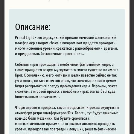
Описание:
Primal Light – это олдскульный приключенческий фэнтезийный
платформер с видом сбоку, в котором вам придется проходить
многочисленные уровни, сражаться с разнообразными врагами,
и преодолевать бесконечные препятствия…
События игры происходят в необычном фэнтезийном мире, а
сюжет вращается вокруг мускулистого синего существа по имени
Крог. К сожалению, о его мотивах и целях известно сейчас не так
уж и много, но зато известно о том, что сюжетная линия в целом
будет раскрываться по ходу прохождения игры. Впрочем, сюжет
сюжетом, а игровой процесс в подобных играх всегда был куда
более важным элементом…
Что до игрового процесса. так он предлагает игрокам окунуться в
атмосферу ретро-платформеров 90-х. То есть, тут будут знакомые
всем до боли механики. Вы будете сражаться с
многочисленными врагами на огромных локациях, проходить
уровни, преодолевая преграды и ловушки, решать физические
головоломки, связанные с прыжками по платформам и