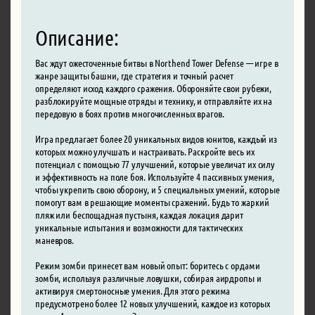
Описание:
Вас ждут ожесточенные битвы в Northend Tower Defense — игре в
жанре защиты башни, где стратегия и точный расчет
определяют исход каждого сражения. Обороняйте свои рубежи,
разблокируйте мощные отряды и технику, и отправляйте их на
передовую в боях против многочисленных врагов.
Игра предлагает более 20 уникальных видов юнитов, каждый из
которых можно улучшать и настраивать. Раскройте весь их
потенциал с помощью 77 улучшений, которые увеличат их силу
и эффективность на поле боя. Используйте 4 пассивных умения,
чтобы укрепить свою оборону, и 5 специальных умений, которые
помогут вам в решающие моменты сражений. Будь то жаркий
пляж или беспощадная пустыня, каждая локация дарит
уникальные испытания и возможности для тактических
маневров.
Режим зомби принесет вам новый опыт: боритесь с ордами
зомби, используя различные ловушки, собирая аирдропы и
активируя смертоносные умения. Для этого режима
предусмотрено более 12 новых улучшений, каждое из которых