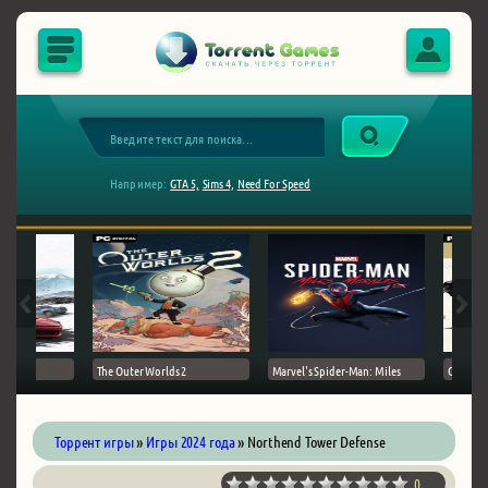
Например:
GTA 5,
Sims 4,
Need For Speed
The Outer Worlds 2
Marvel's Spider-Man: Miles
Ghost of
Торрент игры
»
Игры 2024 года
» Northend Tower Defense
0