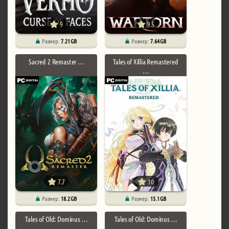
9
9.5
Размер:
7.21 GB
Размер:
7.64 GB
Sacred 2 Remaster …
Tales of Xillia Remastered
…
7.7
10
Размер:
18.2 GB
Размер:
15.1 GB
Tales of Old: Dominus …
Tales of Old: Dominus …