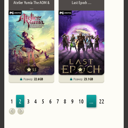
Atelier Yumia The AOM &
Last Epoch …
…
5.5
7
Размер:
22.6 GB
Размер:
23.1 GB
1
2
3
4
5
6
7
8
9
10
...
22