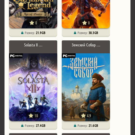
0
0
Размер:
21.9 GB
Размер:
38.3 GB
Solasta II …
Земский Собор …
10
4.9
Размер:
27.4 GB
Размер:
21.6 GB