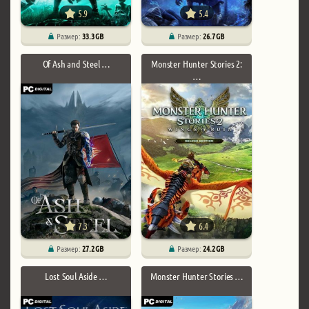
5.9
5.4
Размер:
33.3 GB
Размер:
26.7 GB
Of Ash and Steel …
Monster Hunter Stories 2:
…
7.3
6.4
Размер:
27.2 GB
Размер:
24.2 GB
Lost Soul Aside …
Monster Hunter Stories …