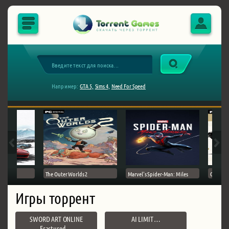
Например:
GTA 5,
Sims 4,
Need For Speed
The Outer Worlds 2
Marvel's Spider-Man: Miles
Ghost of
Игры торрент
SWORD ART ONLINE
AI LIMIT …
Fractured …