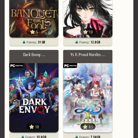
5
10
Размер:
31 GB
Размер:
12.8 GB
Dark Envoy …
Ys X: Proud Nordics …
10
8.5
Размер:
35.8 GB
Размер:
7.54 GB