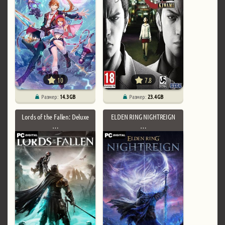
10
7.8
Размер:
14.3 GB
Размер:
23.4 GB
Lords of the Fallen: Deluxe
ELDEN RING NIGHTREIGN
…
…