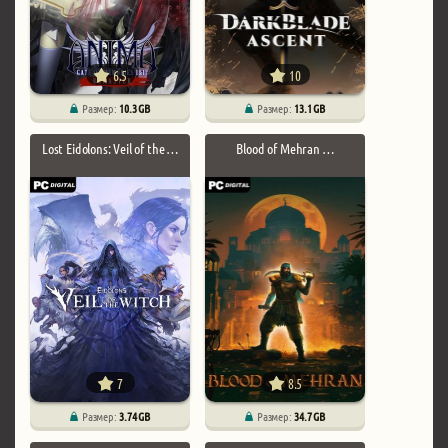
6.5
10
Размер:
10.3 GB
Размер:
13.1 GB
Lost Eidolons: Veil of the …
Blood of Mehran …
7
8.5
Размер:
3.74 GB
Размер:
34.7 GB