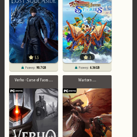
5.5
3
Размер:
90.7 GB
Размер:
6.36 GB
Verho - Curse of Faces …
Wartorn …