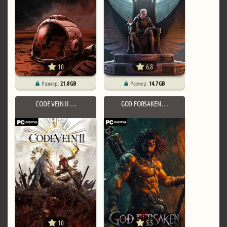
10
6.8
Размер:
21.8 GB
Размер:
14.7 GB
CODE VEIN II …
GOD FORSAKEN …
10
5.5