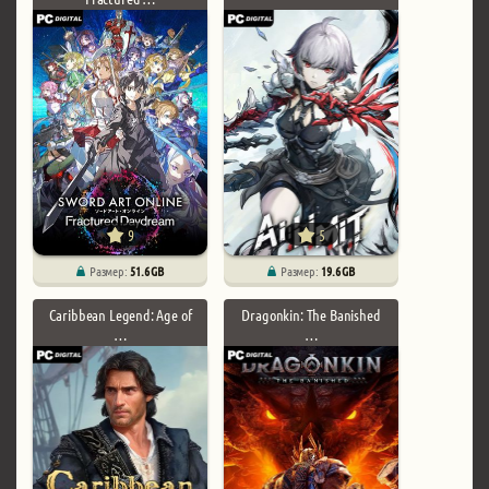
9
5
Размер:
51.6 GB
Размер:
19.6 GB
Caribbean Legend: Age of
Dragonkin: The Banished
…
…