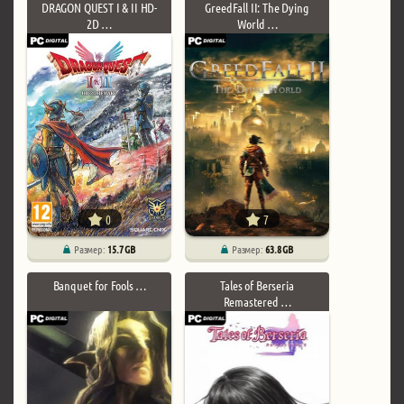
DRAGON QUEST I & II HD-
GreedFall II: The Dying
2D …
World …
0
7
Размер:
15.7 GB
Размер:
63.8 GB
Banquet for Fools …
Tales of Berseria
Remastered …