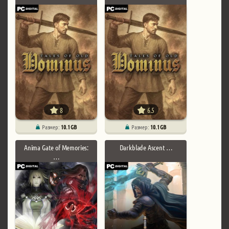
8
6.5
Размер:
10.1 GB
Размер:
10.1 GB
Anima Gate of Memories:
Darkblade Ascent …
…