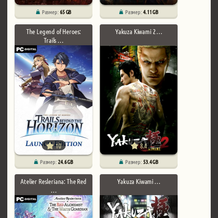
Размер:
65 GB
Размер:
4.11 GB
The Legend of Heroes:
Yakuza Kiwami 2 …
Trails …
10
8.4
Размер:
24.6 GB
Размер:
53.4 GB
Atelier Resleriana: The Red
Yakuza Kiwami …
…