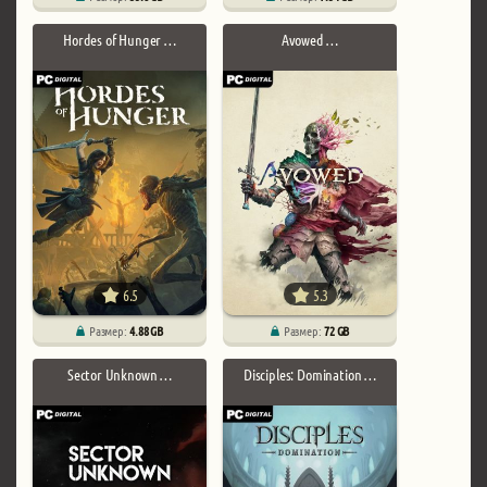
Hordes of Hunger …
Avowed …
6.5
5.3
Размер:
4.88 GB
Размер:
72 GB
Sector Unknown …
Disciples: Domination …