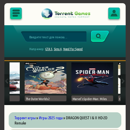
Например:
GTA 5,
Sims 4,
Need For Speed
The Outer Worlds 2
Marvel's Spider-Man: Miles
Ghost of
Торрент игры
»
Игры 2025 года
» DRAGON QUEST I & II HD-2D
Remake