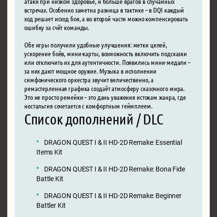
атаки при низком здоровье, и больше врагов в случайных
встречах. Особенно заметна разница в тактике – в DQI каждый
ход решает исход боя, а во второй части можно компенсировать
ошибку за счёт команды.
Обе игры получили удобные улучшения: метки целей,
ускорение боёв, мини-карты, возможность включить подсказки
или отключить их для аутентичности. Появились мини-медали –
за них дают мощное оружие. Музыка в исполнении
симфонического оркестра звучит величественно, а
ремастерленная графика создаёт атмосферу сказочного мира.
Это не просто ремейки – это дань уважения истокам жанра, где
ностальгия сочетается с комфортным геймплеем.
Список дополнений / DLC
DRAGON QUEST I & II HD-2D Remake: Essential
Items Kit
DRAGON QUEST I & II HD-2D Remake: Bona Fide
Battle Kit
DRAGON QUEST I & II HD-2D Remake: Beginner
Battler Kit