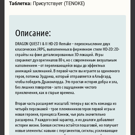
Таблетка:
Присутствует (TENOKE)
Описание:
DRAGON QUEST I & II HD-2D Remake – переосмысление двух
классических JRPG, выполненных в фирменном стиле HD-2D: 2D-
спрайты на фоне детализированных 3D-локаций. Игры
сохраняют дух оригиналов 80-х, но с современным визуальным
наполнением – от переливающейся воды до эффектных
анимаций заклинаний. В первой части вы играете за одиночного
героя, потомка Эрдрика, который отправляется в Альфгард,
чтобы победить Драконлорда. Это простая история добра и зла,
без лишних поворотов – зато с ощущением чистого
приключения, как в старые времена.
Вторая часть расширяет масштаб: теперь у вас есть команда из
четырёх персонажей – трое племянников героя первой игры и
новая героиня, принцесса Кэннок, чья роль значительно
расширена. У каждого свой характер, и их диалоги добавляют
истории жизни. Боевая система остаётся пошаговой, но получает
новые элементы: навыки с пергаментов, сигилы, усиливающие