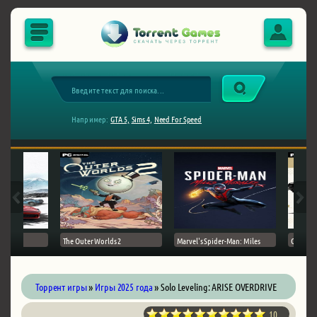
Например:
GTA 5,
Sims 4,
Need For Speed
The Outer Worlds 2
Marvel's Spider-Man: Miles
Ghost of
Торрент игры
»
Игры 2025 года
» Solo Leveling: ARISE OVERDRIVE
10