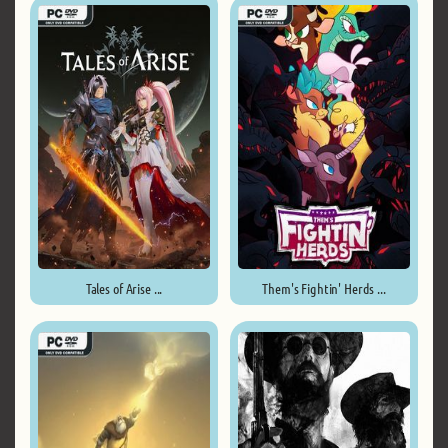
Tales of Arise ...
Them's Fightin' Herds ...