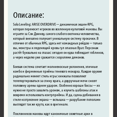
Описание:
Solo Leveling: ARISE OVERDRIVE — динамичная экшен-RPG,
которая переносит игроков во вселенную культовой манхвы. Вы
играете за Сон Джинву, самого слабого охотника человечества,
который внезапно получает уникальную систему прокачки. В
отличие от обычных RPG, здесь нет командных рейдов — только
вы, монстры и леденящий кровь гул опасных Врат. Персонаж
растёт буквально на глазах: сегодня он едва побеждает гоблинов,
а через неделю уже сражается с королями демонов.
Боевая система сочетает молниеносные уклонения, эпичные
комбо и фирменные приёмы теневого монарха. Каждое оружие
радикально меняет стиль игры: кинжалы позволяют
телепортироваться за спину врага, а двуручные мечи сносят
половину арены одним ударом. Особенно хороши боссы — их
нужно не просто завалить уроном, а изучить шаблоны атак и
вовремя использовать контрприёмы. И да, сцены добивания в
стиле «сотрясение экрана — вспышка — разрубание пополам»
выглядят так же круто, как в оригинале.
Поклонников манхвы ждут каноничные сюжетные арки в