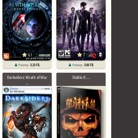
6.1
7
Размер:
5.23 ГБ
Размер:
5.05 ГБ
Darksiders: Wrath of War
Diablo II …
…