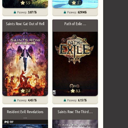
5.5
3
Размер:
3.07 ГБ
Размер:
629 МБ
Saints Row: Gat Out of Hell
Path of Exile …
…
7.4
9.3
Размер:
4.45 ГБ
Размер:
6.15 ГБ
Resident Evil: Revelations
Saints Row: The Third …
…