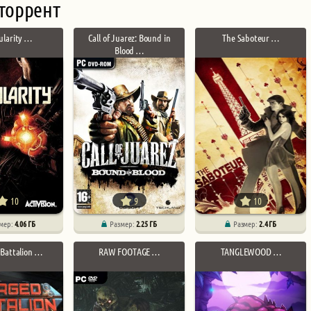
торрент
ularity …
Call of Juarez: Bound in
The Saboteur …
Blood …
10
9
10
мер:
4.06 ГБ
Размер:
2.25 ГБ
Размер:
2.4 ГБ
 Battalion …
RAW FOOTAGE …
TANGLEWOOD …