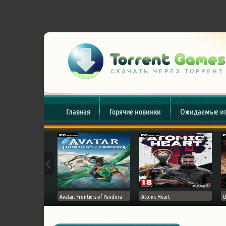
Главная
Горячие новинки
Ожидаемые и
esert
Avatar: Frontiers of Pandora
Atomic Heart
D