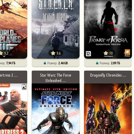
9.3
9.6
10
мер:
7.94 ГБ
Размер:
2.46 GB
Размер:
2.09 ГБ
ortress 2 …
Star Wars: The Force
Dragonfly Chronicles …
Unleashed …