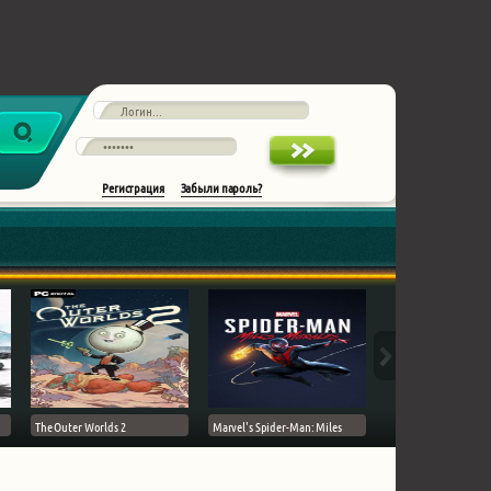
Регистрация
Забыли пароль?
The Outer Worlds 2
Marvel's Spider-Man: Miles
Ghost of Tsushima на 