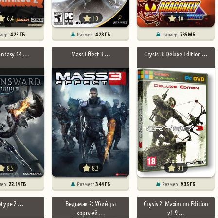
6.4
10
10
мер:
4.23 ГБ
Размер:
4.28 ГБ
Размер:
735 МБ
Fantasy 14 …
Mass Effect 3 …
Crysis 3: Deluxe Edition …
8.5
8.3
9.1
мер:
22.14 ГБ
Размер:
3.44 ГБ
Размер:
9.35 ГБ
otype 2 …
Ведьмак 2: Убийцы
Crysis 2: Maximum Edition
королей …
v1.9 …