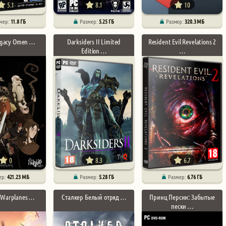
5.1
8.1
10
мер:
11.8 ГБ
Размер:
5.25 ГБ
Размер:
320.3 МБ
egacy Omen …
Darksiders II Limited
Resident Evil Revelations 2
Edition …
…
0
8.3
6.7
ер:
421.23 МБ
Размер:
5.28 ГБ
Размер:
6.76 ГБ
 Warplanes …
Сталкер Белый отряд …
Принц Персии: Забытые
пески …