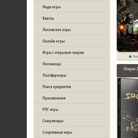
Инди игры
Квесты
Логические игры
Онлайн игры
Игры с открытым миром
Раз
Песочницы
Shogun 2
Платформеры
Поиск предметов
Приключения
РПГ игры
Симуляторы
Спортивные игры