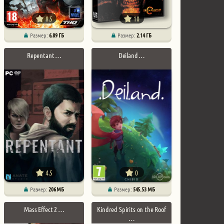
8.5
10
Размер:
6.89 ГБ
Размер:
2.14 ГБ
Repentant …
Deiland …
4.5
0
Размер:
206 МБ
Размер:
545.53 МБ
Mass Effect 2 …
Kindred Spirits on the Roof
…