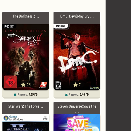
The Darkness 2 …
DmC: Devil May Cry …
9.5
7
Размер:
4.69 ГБ
Размер:
5.46 ГБ
Star Wars: The Force …
Steven Universe: Save the
…