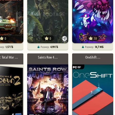
0
0
10
мер:
1.57 ГБ
Размер:
4.99 ГБ
Размер:
14,7 МБ
: Total War …
Saints Row 4 …
OneShift …