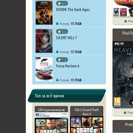
6.7
DOOM: The Dark Ages
Раз
Размер:
17.73 GB
3.5
Final 
SILENT HILL f
Размер:
17.73 GB
7.3
Forza Horizon 6
Размер:
17.73 GB
Топ за всё время
GTA 4 русская версия
GTA 5 / Grand Theft
Раз
Auto V
Prot