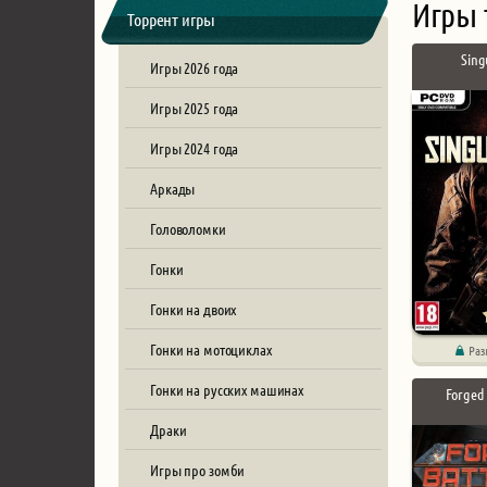
Игры 
Торрент игры
Sing
Игры 2026 года
Игры 2025 года
Игры 2024 года
Аркады
Головоломки
Гонки
Гонки на двоих
Гонки на мотоциклах
Раз
Гонки на русских машинах
Forged
Драки
Игры про зомби