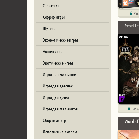
Стратегии
Раз
Хоррор игры
Sword L
Шутеры
Экономические игры
Экшен игры
Эротические игры
Игры на выживание
Игры для девочек
Игры для детей
Игры для мальчиков
Разм
Сборники игр
World of
Дополнения к играм