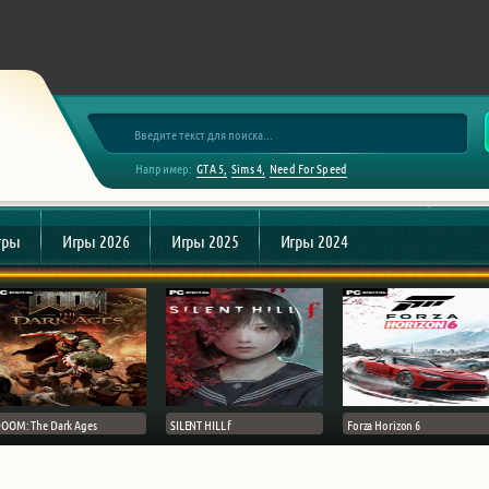
Например:
GTA 5
Sims 4
Need For Speed
гры
Игры 2026
Игры 2025
Игры 2024
OOM: The Dark Ages
SILENT HILL f
Forza Horizon 6