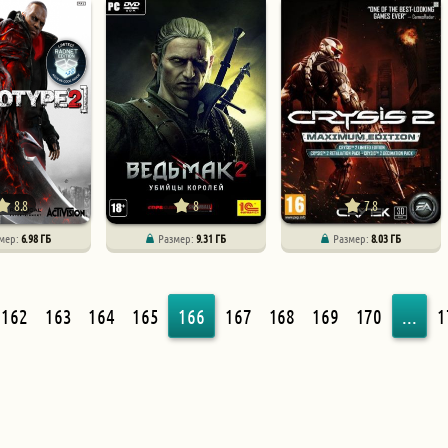
8.8
8
7.8
мер:
6.98 ГБ
Размер:
9.31 ГБ
Размер:
8.03 ГБ
162
163
164
165
166
167
168
169
170
...
1