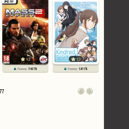
9.5
5.3
Размер:
7.45 ГБ
Размер:
1.01 ГБ
77