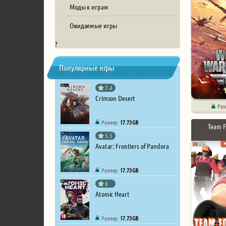
Моды к играм
Ожидаемые игры
?
Популярные игры
7.4
Crimson Desert
Раз
Размер:
17.73 GB
Team F
5.5
Avatar: Frontiers of Pandora
Размер:
17.73 GB
6
Atomic Heart
Размер:
17.73 GB