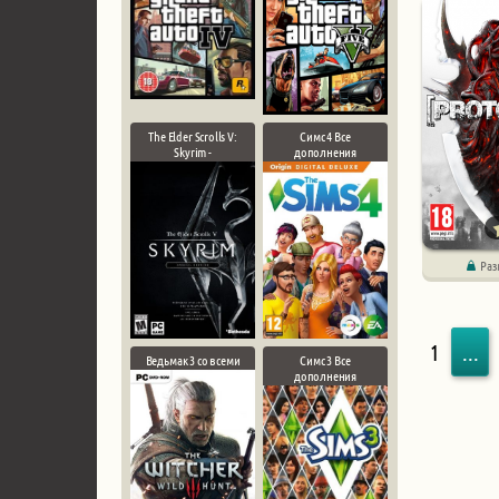
The Elder Scrolls V:
Симс 4 Все
Skyrim -
дополнения
Раз
1
...
Ведьмак 3 со всеми
Симс 3 Все
дополнения