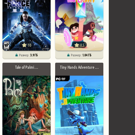
10
8.5
Размер:
3.9 ГБ
Размер:
1.04 ГБ
Tale of Palmi …
Tiny Hands Adventure …