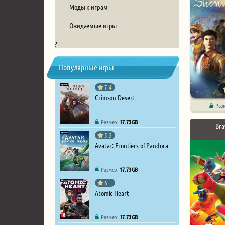
Моды к играм
Ожидаемые игры
?
Популярные игры
7.4
Crimson Desert
Раз
Размер:
17.73 GB
Bra
5.5
Avatar: Frontiers of Pandora
Размер:
17.73 GB
6
Atomic Heart
Размер:
17.73 GB