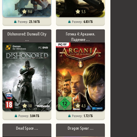
9.6
5.5
Размер:
23.16 ГБ
Размер:
6.83 ГБ
Dishonored: Dunwall City
Готика 4: Аркания.
…
Падение …
10
4.3
Размер:
3.84 ГБ
Размер:
1.72 ГБ
Dead Space …
Dragon Spear …