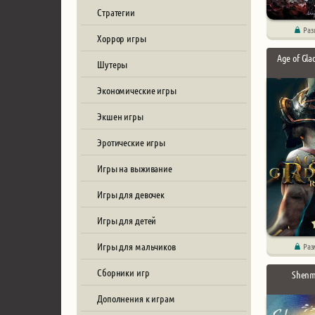
Стратегии
Раз
Хоррор игры
Age of Gla
Шутеры
Экономические игры
Экшен игры
Эротические игры
Игры на выживание
Игры для девочек
Игры для детей
Игры для мальчиков
Раз
Сборники игр
Shenmu
Дополнения к играм