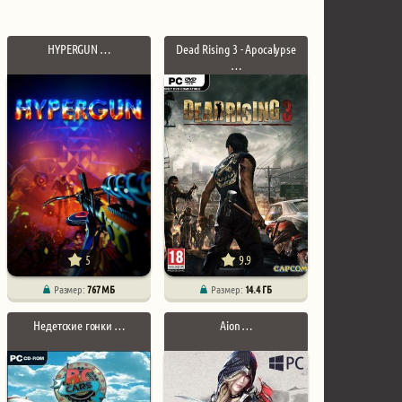
HYPERGUN …
Dead Rising 3 - Apocalypse
…
5
9.9
Размер:
767 МБ
Размер:
14.4 ГБ
Недетские гонки …
Aion …