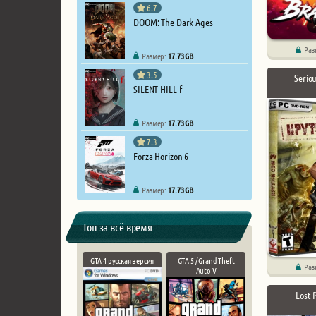
6.7
DOOM: The Dark Ages
Раз
Размер:
17.73 GB
3.5
Serio
SILENT HILL f
Размер:
17.73 GB
7.3
Forza Horizon 6
Размер:
17.73 GB
Топ за всё время
GTA 4 русская версия
GTA 5 / Grand Theft
Раз
Auto V
Lost 