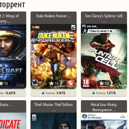
торрент
t 2: Wings of
Duke Nukem Forever …
Tom Clancy's Splinter Cell:
berty …
…
10
10
9.8
мер:
12,42 ГБ
Размер:
3.18 ГБ
Размер:
7.27 ГБ
dicate …
Thief: Master Thief Edition
Metal Gear Rising:
…
Revengeance …