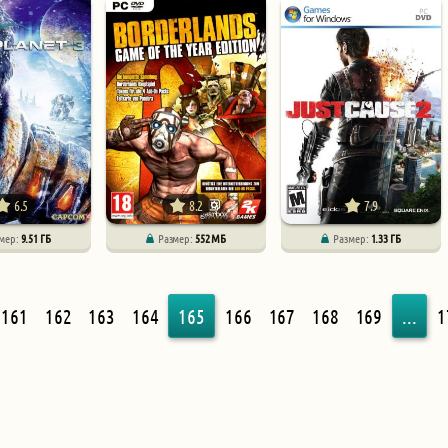
6.5
8.2
7.9
мер:
9.51 ГБ
Размер:
552 МБ
Размер:
1.33 ГБ
161
162
163
164
165
166
167
168
169
...
1