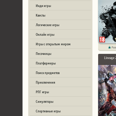
Инди игры
Квесты
Логические игры
Онлайн игры
Игры с открытым миром
Раз
Песочницы
Lineage 
Платформеры
Поиск предметов
Приключения
РПГ игры
Симуляторы
Спортивные игры