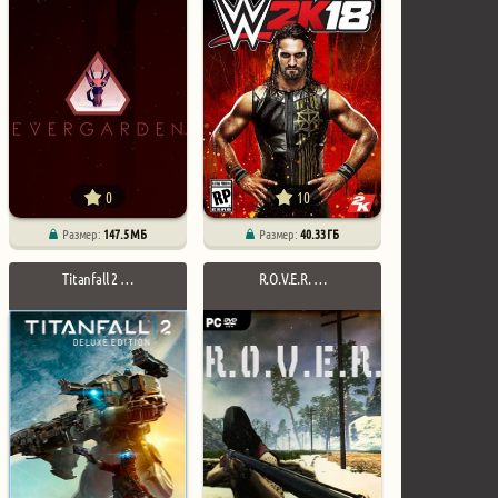
0
10
Размер:
147.5 МБ
Размер:
40.33 ГБ
Titanfall 2 …
R.O.V.E.R. …