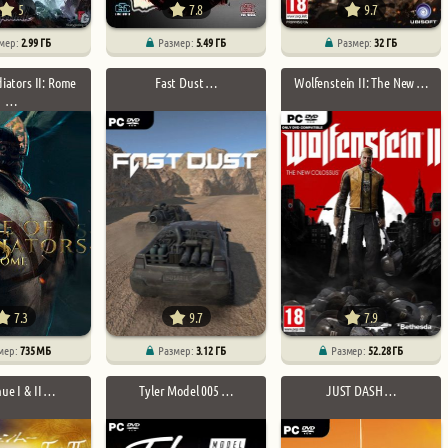
5
7.8
9.7
мер:
2.99 ГБ
Размер:
5.49 ГБ
Размер:
32 ГБ
diators II: Rome
Fast Dust …
Wolfenstein II: The New …
…
7.3
9.7
7.9
мер:
735 МБ
Размер:
3.12 ГБ
Размер:
52.28 ГБ
e I & II …
Tyler Model 005 …
JUST DASH …