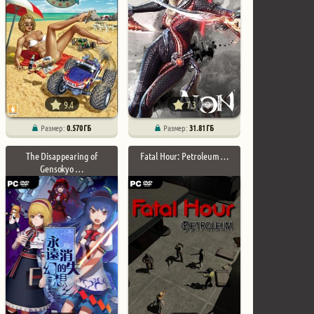
9.4
7.3
Размер:
0.570 ГБ
Размер:
31.81 ГБ
The Disappearing of
Fatal Hour: Petroleum …
Gensokyo …