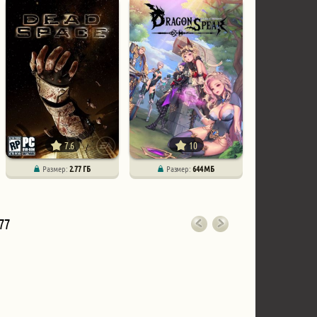
7.6
10
Размер:
2.77 ГБ
Размер:
644 МБ
77