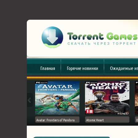
Главная
Горячие новинки
Ожидаемые и
esert
Avatar: Frontiers of Pandora
Atomic Heart
D