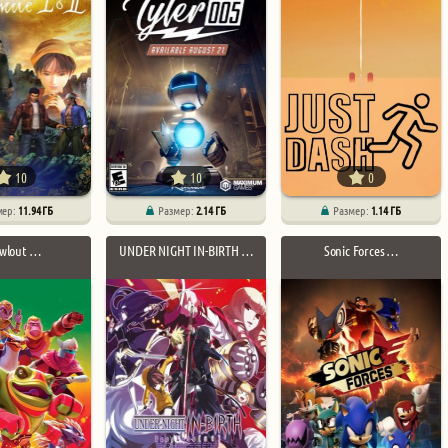
10
10
0
мер:
11.94 ГБ
Размер:
2.14 ГБ
Размер:
1.14 ГБ
wlout …
UNDER NIGHT IN-BIRTH …
Sonic Forces …