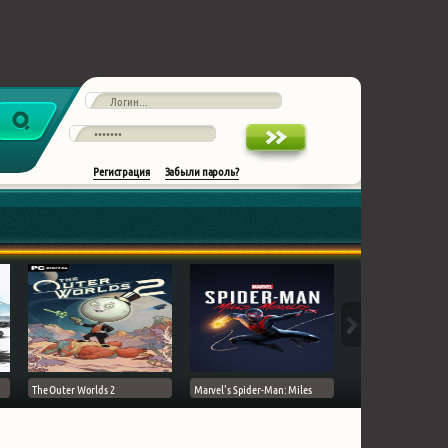
Регистрация
Забыли пароль?
The Outer Worlds 2
Marvel's Spider-Man: Miles
Ghost of Tsushima на 