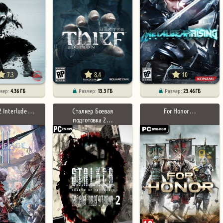
7.3
8.4
10
мер:
4.36 ГБ
Размер:
13.3 ГБ
Размер:
23.46 ГБ
2 Interlude …
Сталкер Боевая
For Honor …
подготовка 2 …