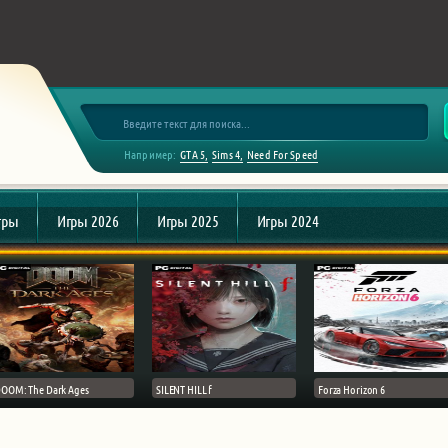
Например:
GTA 5
Sims 4
Need For Speed
гры
Игры 2026
Игры 2025
Игры 2024
OOM: The Dark Ages
SILENT HILL f
Forza Horizon 6