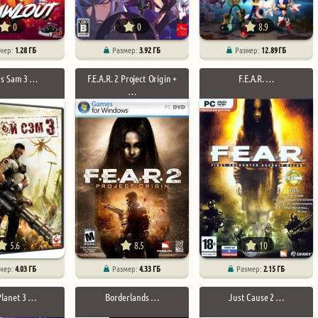
0
0
8.9
мер:
1.28 ГБ
Размер:
3.92 ГБ
Размер:
12.89 ГБ
us Sam 3 …
F.E.A.R. 2 Project Origin +
F.E.A.R. …
…
5.6
8.5
10
мер:
4.03 ГБ
Размер:
4.33 ГБ
Размер:
2.15 ГБ
Planet 3 …
Borderlands …
Just Cause 2 …