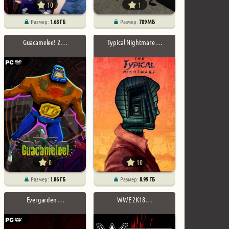
10
1
Размер:
1.68 ГБ
Размер:
709 МБ
Guacamelee! 2 …
Typical Nightmare …
0
10
Размер:
1.86 ГБ
Размер:
8.99 ГБ
Evergarden …
WWE 2K18 …