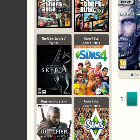
The Elder Scrolls V:
Симс 4 Все
Skyrim -
дополнения
Раз
1
...
Ведьмак 3 со всеми
Симс 3 Все
дополнения