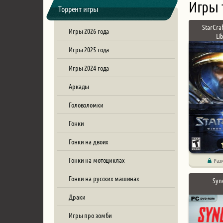
Игры 
Торрент игры
StarCraf
Игры 2026 года
Li
Игры 2025 года
Игры 2024 года
Аркады
Головоломки
Гонки
Гонки на двоих
Гонки на мотоциклах
Раз
Гонки на русских машинах
Syn
Драки
Игры про зомби