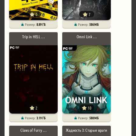
0
7
Размер:
8.89 ГБ
Размер:
586 МБ
Trip in HELL …
Omni Link …
2
10
Размер:
3.19 ГБ
Размер:
588 МБ
Claws of Furry …
Жадность 3: Старые враги
…