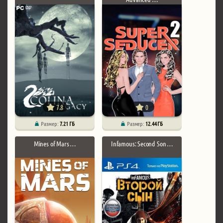
7.8
0
Размер:
7.21 ГБ
Размер:
12.44 ГБ
Mines of Mars …
Infamous: Second Son …