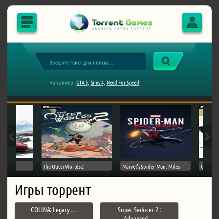
Например:
GTA 5,
Sims 4,
Need For Speed
The Outer Worlds 2
Marvel's Spider-Man: Miles
Ghost of
Игры торрент
COLINA: Legacy …
Super Seducer 2 :
Advanced …