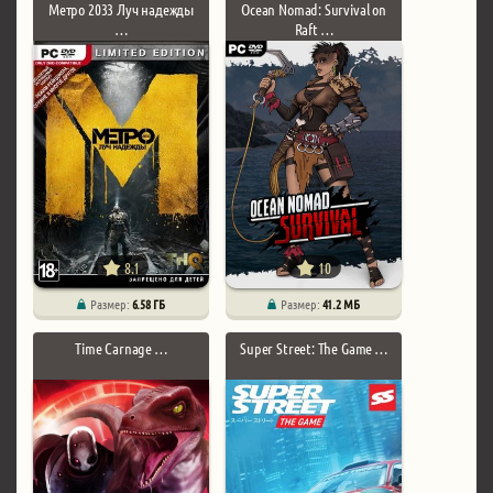
Метро 2033 Луч надежды
Ocean Nomad: Survival on
…
Raft …
8.1
10
Размер:
6.58 ГБ
Размер:
41.2 МБ
Time Carnage …
Super Street: The Game …