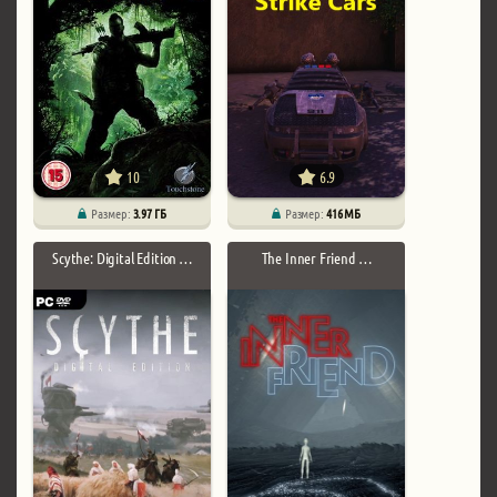
10
6.9
Размер:
3.97 ГБ
Размер:
416 МБ
Scythe: Digital Edition …
The Inner Friend …