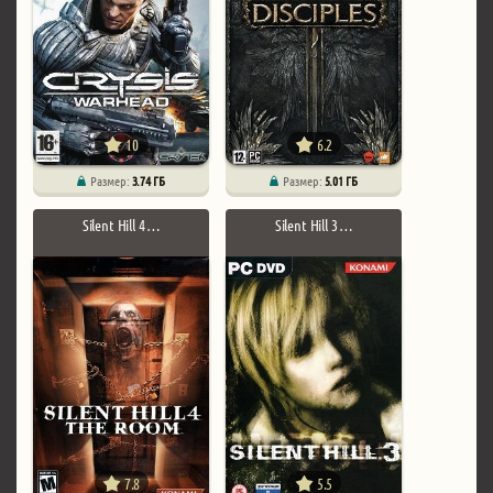
10
6.2
Размер:
3.74 ГБ
Размер:
5.01 ГБ
Silent Hill 4 …
Silent Hill 3 …
7.8
5.5