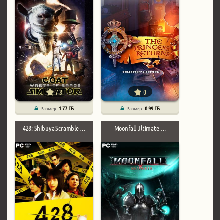
7.8
0
Размер:
1.77 ГБ
Размер:
0.99 ГБ
428: Shibuya Scramble …
Moonfall Ultimate …