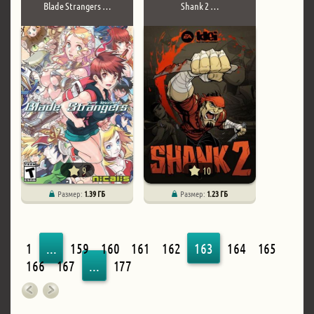
Blade Strangers …
Shank 2 …
9
10
Размер:
1.39 ГБ
Размер:
1.23 ГБ
1
...
159
160
161
162
163
164
165
166
167
...
177