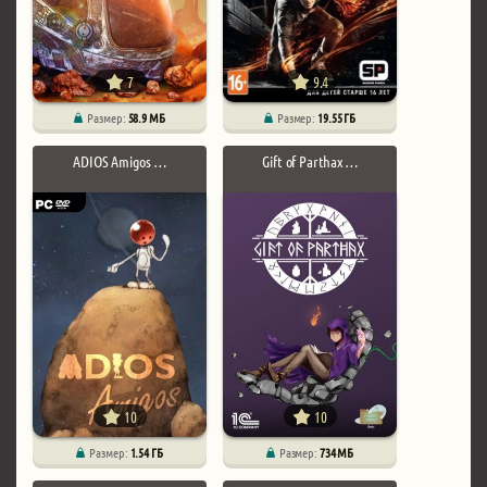
7
9.4
Размер:
58.9 МБ
Размер:
19.55 ГБ
ADIOS Amigos …
Gift of Parthax …
10
10
Размер:
1.54 ГБ
Размер:
734 МБ