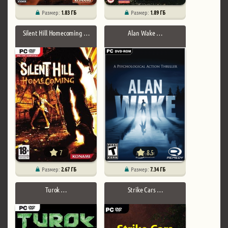
Размер:
1.83 ГБ
Размер:
1.89 ГБ
Silent Hill Homecoming …
Alan Wake …
7
8.5
Размер:
2.67 ГБ
Размер:
7.34 ГБ
Turok …
Strike Cars …