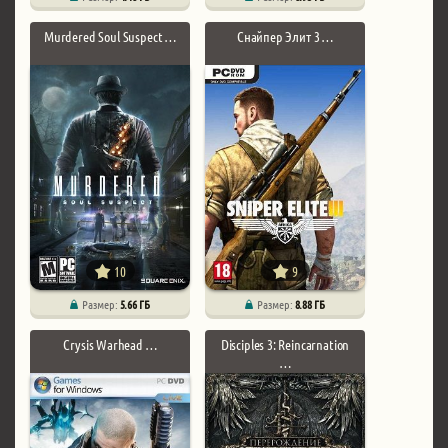
Murdered Soul Suspect …
Снайпер Элит 3 …
10
9
Размер:
5.66 ГБ
Размер:
8.88 ГБ
Crysis Warhead …
Disciples 3: Reincarnation
…