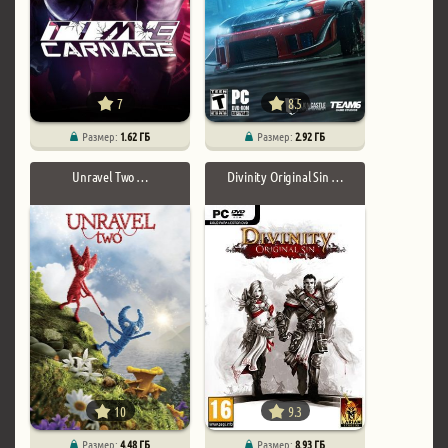
7
8.5
Размер:
1.62 ГБ
Размер:
2.92 ГБ
Unravel Two …
Divinity Original Sin …
10
9.3
Размер:
4.48 ГБ
Размер:
8.93 ГБ