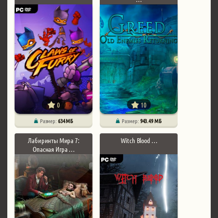
0
10
Размер:
634 МБ
Размер:
943.49 МБ
Лабиринты Мира 7:
Witch Blood …
Опасная Игра …