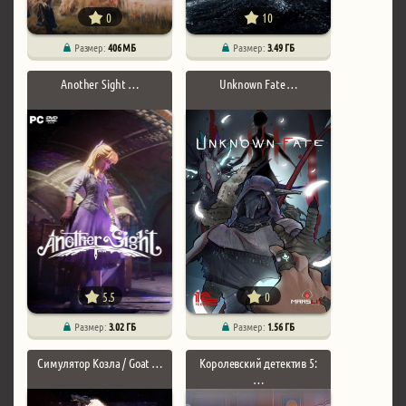
0
10
Размер:
406 МБ
Размер:
3.49 ГБ
Another Sight …
Unknown Fate …
5.5
0
Размер:
3.02 ГБ
Размер:
1.56 ГБ
Симулятор Козла / Goat …
Королевский детектив 5:
…