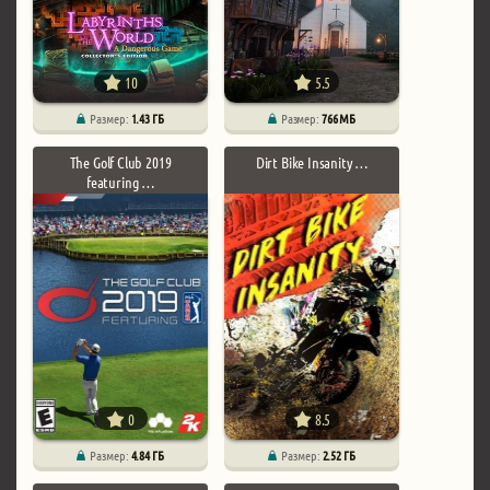
10
5.5
Размер:
1.43 ГБ
Размер:
766 МБ
The Golf Club 2019
Dirt Bike Insanity …
featuring …
0
8.5
Размер:
4.84 ГБ
Размер:
2.52 ГБ